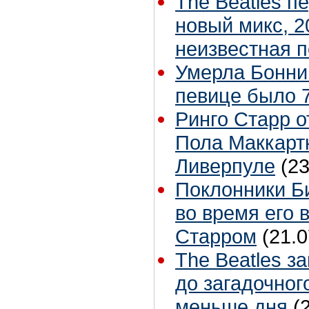
The Beatles п
новый микс, 2
неизвестная 
Умерла Бонни
певице было 7
Ринго Старр о
Пола Маккартн
Ливерпуле
(23
Поклонники Б
во время его 
Старром
(21.0
The Beatles з
до загадочног
меньше дня
(