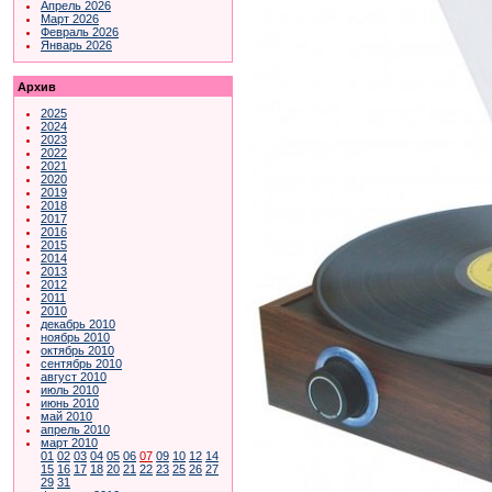
Апрель 2026
Март 2026
Февраль 2026
Январь 2026
Архив
2025
2024
2023
2022
2021
2020
2019
2018
2017
2016
2015
2014
2013
2012
2011
2010
декабрь 2010
ноябрь 2010
октябрь 2010
сентябрь 2010
август 2010
июль 2010
июнь 2010
май 2010
апрель 2010
март 2010
01
02
03
04
05
06
07
09
10
12
14
15
16
17
18
20
21
22
23
25
26
27
29
31