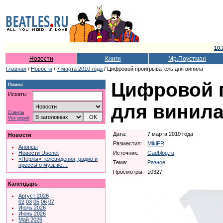
10.
Новости
Книги
Мр.Поустман
Главная
/
Новости
/
7 марта 2010 года
/ Цифровой проигрыватель для винила
Цифровой 
Поиск
Искать:
для винил
Советы
Vox populi
Дата:
7 марта 2010 года
Новости
Разместил:
MikiFR
Анонсы
Источник:
Gadblog.ru
Новости Usenet
«Перлы» телевидения, радио и
Тема:
Разное
прессы о музыке…
Просмотры:
10327
Календарь
Август 2026
02
03
05
06
07
Июль 2026
Июнь 2026
Май 2026