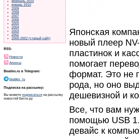
февраль 2010
январь 2010
2009
2008
2007
2006
2005
2004
Японская компа
2003
2002
2000-2002 (старый сайт)
новый плеер NV
RSS:
пластинок и кас
Новости
помогает перев
Анонсы
формат. Это не 
Beatles.ru в Telegram:
beatles_ru
рода, но оно вы
Подписка на рассылку:
дешевизной и к
Вы можете
подписаться
на рассылку
новостей Битлз.ру
Все, что вам нуж
помощью USB 1.
девайс к компь