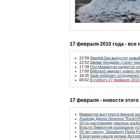
17 февраля 2010 года - все
22:59
Джефф Бек выпустит новый
22:52
Джими Хендрикс станет гер
17:39
Пол Маккартни надеется сп
17:00
Billboard ожидает нового л
16:35
Sade избегает сотрудничест
00:02
В субботу 27 февраля 2010
17 февраля - новости этого
Маккартни выступил в финале шоу 
Альбому Джона Леннона "Rock'n'R
50 по-настоящему ужасных альбо
Власти Ливерпуля разрешили уст
55 лет синглу `Strawberry Fields F
В Британии нашли редкие фотог