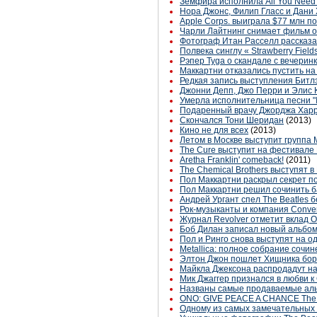
Земфира исполнила All You Need 
Нора Джонс, Филип Гласс и Дани
Apple Corps. выиграла $77 млн п
Чарли Лайтнинг снимает фильм о
Фотограф Итан Расселл рассказа
Полвека синглу « Strawberry Field
Рэпер Tyga о скандале с вечеринк
Маккартни отказались пустить на
Редкая запись выступления Битлз
Джонни Депп, Джо Перри и Элис 
Умерла исполнительница песни "It
Подаренный врачу Джорджа Харрис
Скончался Тони Шеридан
(2013)
Кино не для всех
(2013)
Летом в Москве выступит группа 
The Cure выступит на фестивале
Aretha Franklin' comeback!
(2011)
The Chemical Brothers выступят в
Пол Маккартни раскрыл секрет п
Пол Маккартни решил сочинить 
Андрей Ургант спел The Beatles 
Рок-музыканты и компания Conver
Журнал Revolver отметит вклад О
Боб Дилан записал новый альбо
Пол и Ринго снова выступят на о
Metallica: полное собрание сочи
Элтон Джон пошлет Хищника бор
Майкла Джексона распродадут на
Мик Джаггер признался в любви к
Названы самые продаваемые аль
ONO: GIVE PEACE A CHANCE The I
Одному из самых замечательных би