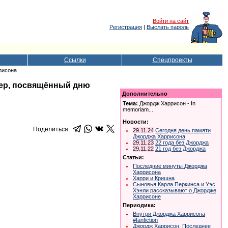
Войти на сайт
Регистрация
|
Выслать пароль
Ссылки
Спецпроекты
рисона
чер, посвящённый дню
Дополнительно
Тема:
Джордж Харрисон - In
memoriam...
Новости:
Поделиться:
29.11.24
Сегодня день памяти
Джорджа Харрисона
29.11.23
22 года без Джорджа
29.11.22
21 год без Джорджа
Статьи:
Последние минуты Джорджа
Харрисона
Харри и Кришна
Сыновья Карла Перкинса и Уэс
Хэнли рассказывают о Джордже
Харрисоне
Периодика:
Внутри Джорджа Харрисона
#fanfiction
Джордж Харрисон: Последнее