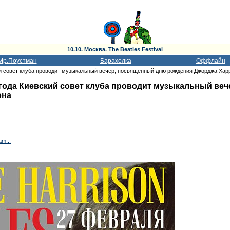
10.10. Москва. The Beatles Festival
Мр.Поустман
Барахолка
Оффлайн
ий совет клуба проводит музыкальный вечер, посвящённый дню рождения Джорджа Хар
 года Киевский совет клуба проводит музыкальный ве
она
m...