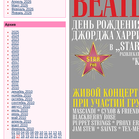
Апрель 2026
Март 2026
Февраль 2026
Январь 2026
Архив
2025
2024
2023
2022
2021
2020
2019
2018
2017
2016
2015
2014
2013
2012
2011
2010
декабрь 2010
ноябрь 2010
октябрь 2010
сентябрь 2010
август 2010
июль 2010
июнь 2010
май 2010
апрель 2010
март 2010
февраль 2010
01
03
04
05
08
09
10
11
12
13
15
16
17
18
19
20
21
22
23
24
25
27