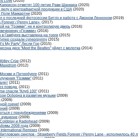
Is Love
(2020)
 Харрисон отметят 100-летие Рави Шанкара
(2020)
о делу о контрафактной продукции в США
(2020)
 Поле Маккартни
(2020)
л о последней фотосессии Битлз и работе с Джоном Ленноном
(2019)
s Forever / Penny Lane»
(2017)
ой на “Грэмми”: не я контролирую дверь
(2016)
 вечеринку «Грэмми»
(2016)
 в Гамбурге выставлена на торги
(2015)
Купер создали супергруппу
(2015)
’s My Party" Лесли Гор
(2015)
она диск "Meet the Beatles" уйдет с молотка
(2014)
Mötley Crüe
(2012)
 Maxidrom
(2012)
 Москве и Петербурге
(2011)
олучения "Грэмми"
(2011)
балет
(2011)
без повода
(2011)
se спасли "Клуб 100"
(2011)
ззи Осборна в развитие музыки
(2009)
м
(2009)
дной сцене!
(2009)
нений
(2009)
оться с предубеждениями
(2009)
 аукционе
(2009)
 Coldplay и Radiohead
(2009)
бомы 2008 года
(2009)
nternational Remixes
(2009)
тловских синглов - Strawberry Fields Forever / Penny Lane - исполнилось 40 л