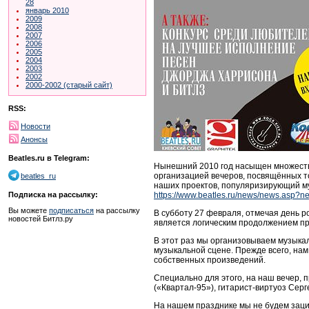
28
январь 2010
2009
2008
2007
2006
2005
2004
2003
2002
2000-2002 (старый сайт)
RSS:
Новости
Анонсы
Beatles.ru в Telegram:
Нынешний 2010 год насыщен множество
организацией вечеров, посвящённых то
beatles_ru
наших проектов, популяризирующий му
https://www.beatles.ru/news/news.asp?
Подписка на рассылку:
Вы можете
подписаться
на рассылку
В субботу 27 февраля, отмечая день 
новостей Битлз.ру
является логическим продолжением п
В этот раз мы организовываем музыка
музыкальной сцене. Прежде всего, нам
собственных произведений.
Специально для этого, на наш вечер, 
(«Квартал-95»), гитарист-виртуоз Сер
На нашем празднике мы не будем зацик