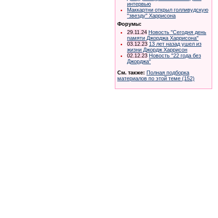
интервью
Маккартни открыл голливудскую
"звезду" Харрисона
Форумы:
29.11.24
Новость "Сегодня день
памяти Джорджа Харрисона"
03.12.23
13 лет назад ушел из
жизни Джордж Харрисон
02.12.23
Новость "22 года без
Джорджа"
См. также:
Полная подборка
материалов по этой теме (152)