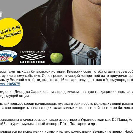
м памятных дат битловской истории. Киевский совет клуба ставит перед соб
му или иному событию. Совет решил к каждой конкретной дате приурочить р
зыку Великой четвёрки, стартовал 16 января текущего года в Международны
news_id=5675
рождения Джорджа Харрисона, мы продолжаем начатую традицию и открываем
редыдущей акции.
льный конкурс среди начинающих музыкантов и просто молодых людей изъяв
 важно поощрить начинающих талантливых исполнителей не только битловски
приглашены в качестве жюри такие известные в Украине люди как: DJ Паша, 
гей Чантурия, музыкальный эксперт Пётр Полтарев и др.
ливаться на исполнении исключительно композиций Великой четверки. Наобор