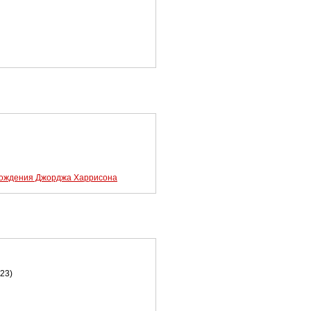
 рождения Джорджа Харрисона
23)