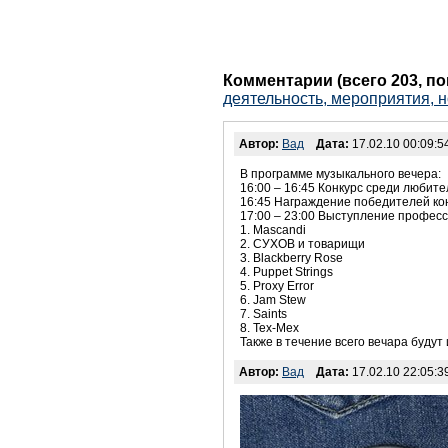
Комментарии (всего 203, п
деятельность, мероприятия, н
Автор:
Вад
Дата:
17.02.10 00:09:5
В программе музыкального вечера:
16:00 – 16:45 Конкурс среди любит
16:45 Награждение победителей ко
17:00 – 23:00 Выступление професс
1. Mascandi
2. СУХОВ и товарищи
3. Blackberry Rose
4. Puppet Strings
5. Proxy Error
6. Jam Stew
7. Saints
8. Tex-Mex
Также в течение всего вечара буду
Автор:
Вад
Дата:
17.02.10 22:05:3