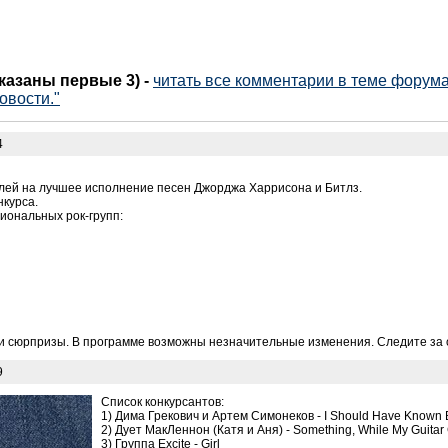
оказаны первые 3)
-
читать все комментарии в теме форума 
овости."
4
елей на лучшее исполнение песен Джорджа Харрисона и Битлз.
нкурса.
иональных рок-групп:
т и сюрпризы. В программе возможны незначительные изменения. Следите за
9
Список конкурсантов:
1) Дима Грекович и Артем Симонеков - I Should Have Known B
2) Дует МакЛеннон (Катя и Аня) - Something, While My Guitar
3) Группа Excite - Girl