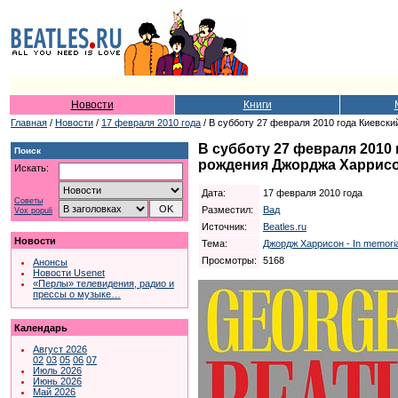
Новости
Книги
Главная
/
Новости
/
17 февраля 2010 года
/ В субботу 27 февраля 2010 года Киевск
В субботу 27 февраля 2010
Поиск
рождения Джорджа Харрис
Искать:
Дата:
17 февраля 2010 года
Советы
Разместил:
Вад
Vox populi
Источник:
Beatles.ru
Новости
Тема:
Джордж Харрисон - In memoria
Просмотры:
5168
Анонсы
Новости Usenet
«Перлы» телевидения, радио и
прессы о музыке…
Календарь
Август 2026
02
03
05
06
07
Июль 2026
Июнь 2026
Май 2026