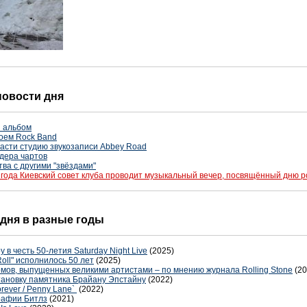
 новости дня
 альбом
оем Rock Band
асти студию звукозаписи Abbey Road
идера чартов
ва с другими "звёздами"
 года Киевский совет клуба проводит музыкальный вечер, посвящённый дню
 дня в разные годы
в честь 50-летия Saturday Night Live
(2025)
oll" исполнилось 50 лет
(2025)
мов, выпущенных великими артистами – по мнению журнала Rolling Stone
(20
ановку памятника Брайану Эпстайну
(2022)
orever / Penny Lane`
(2022)
рафии Битлз
(2021)