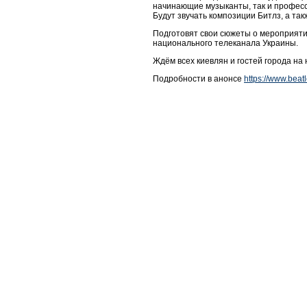
начинающие музыканты, так и професс
Будут звучать композиции Битлз, а та
Подготовят свои сюжеты о мероприяти
национального телеканала Украины.
Ждём всех киевлян и гостей города н
Подробности в анонсе
https://www.bea