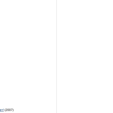
ет!
(2007)