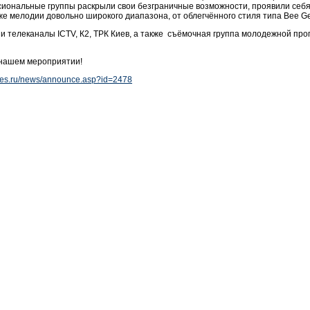
иональные группы раскрыли свои безграничные возможности, проявили себя 
кже мелодии довольно широкого диапазона, от облегчённого стиля типа Bee Ge
и телеканалы ICTV, К2, ТРК Киев, а также съёмочная группа молодежной пр
а нашем мероприятии!
tles.ru/news/announce.asp?id=2478