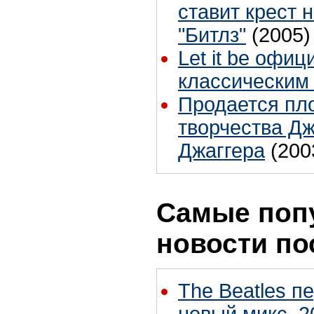
ставит крест 
"Битлз"
(2005)
Let it be офи
классическим
Продается пл
творчества Д
Джаггера
(200
Самые поп
новости по
The Beatles п
новый микс, 2