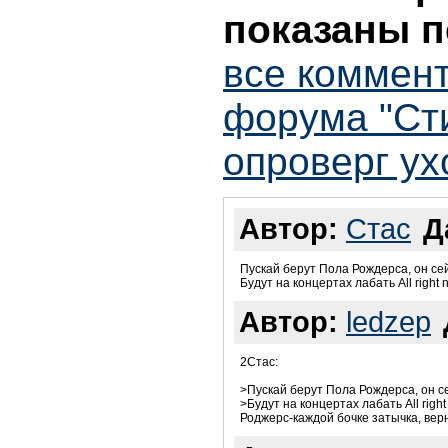
показаны п
все коммент
форума "Ст
опроверг ух
Автор:
Стас
Д
Пускай берут Пола Рождерса, он сей
Будут на концертах лабать All right n
Автор:
ledzep
2Стас:
>Пускай берут Пола Рождерса, он се
>Будут на концертах лабать All right 
Роджерс-каждой бочке затычка, верн