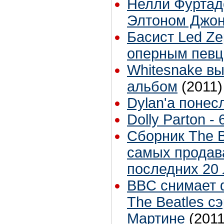
Нелли Фуртадо
Элтоном Джо
Басист Led Ze
оперным певц
Whitesnake в
альбом
(2011)
Dylan'a понесл
Dolly Parton - 
Сборник The B
самых продав
последних 20 
BBC снимает 
The Beatles с
Мартине
(2011