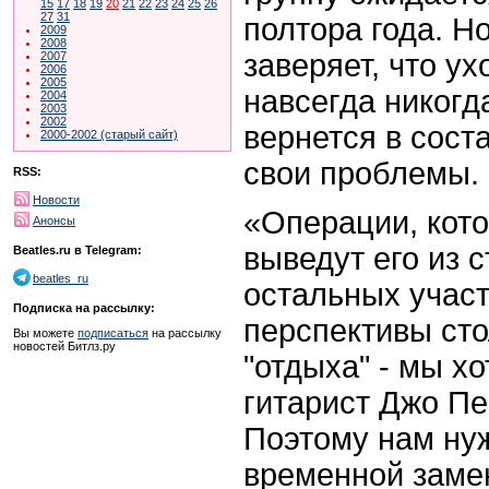
15
17
18
19
20
21
22
23
24
25
26
27
31
полтора года. Н
2009
2008
заверяет, что ух
2007
2006
2005
навсегда никогд
2004
2003
2002
вернется в соста
2000-2002 (старый сайт)
свои проблемы.
RSS:
Новости
«Операции, кото
Анонсы
выведут его из с
Beatles.ru в Telegram:
beatles_ru
остальных участ
Подписка на рассылку:
перспективы сто
Вы можете
подписаться
на рассылку
новостей Битлз.ру
"отдыха" - мы хо
гитарист Джо Пер
Поэтому нам нуж
временной заме