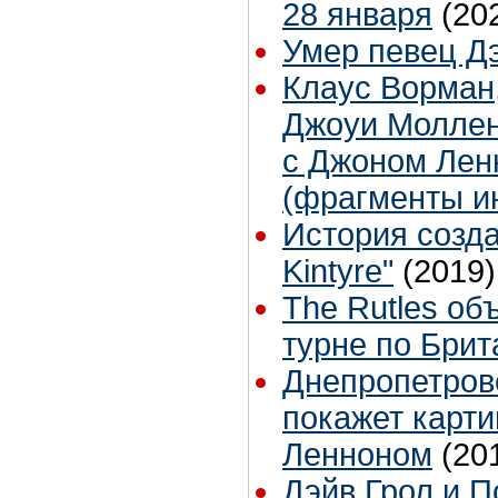
28 января
(20
Умер певец Д
Клаус Ворман
Джоуи Моллен
с Джоном Лен
(фрагменты и
История созда
Kintyre"
(2019)
The Rutles об
турне по Брит
Днепропетров
покажет карт
Ленноном
(20
Дэйв Грол и П