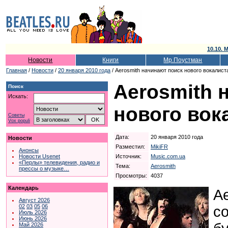
10.10. 
Новости
Книги
Мр.Поустман
Главная
/
Новости
/
20 января 2010 года
/ Aerosmith начинают поиск нового вокалист
Aerosmith 
Поиск
Искать:
нового вок
Советы
Vox populi
Дата:
20 января 2010 года
Новости
Разместил:
MikiFR
Анонсы
Источник:
Music.com.ua
Новости Usenet
«Перлы» телевидения, радио и
Тема:
Aerosmith
прессы о музыке…
Просмотры:
4037
Календарь
A
Август 2026
02
03
05
06
с
Июль 2026
Июнь 2026
Май 2026