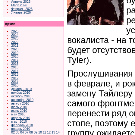
б
Апрель 2026
Март 2026
р
Февраль 2026
Январь 2026
р
Архив
у
2025
2024
вокалиста - на т
2023
2022
2021
будет отсутство
2020
2019
2018
Tyler).
2017
2016
2015
Прослушивания 
2014
2013
2012
в феврале, и ро
2011
2010
декабрь 2010
замену Тайлеру 
ноябрь 2010
октябрь 2010
сентябрь 2010
самого фронтмен
август 2010
июль 2010
перенести ряд о
июнь 2010
май 2010
апрель 2010
стопе, поэтому 
март 2010
февраль 2010
январь 2010
группу ожидаетс
02
03
04
07
08
09
10
11
12
13
14