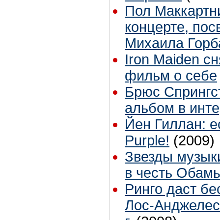
Пол Маккартн
концерте, по
Михаила Горб
Iron Maiden с
фильм о себе
Брюс Спрингс
альбом в инте
Йен Гиллан: е
Purple!
(2009)
Звезды музыки
в честь Обам
Ринго даст бе
Лос-Анджелес