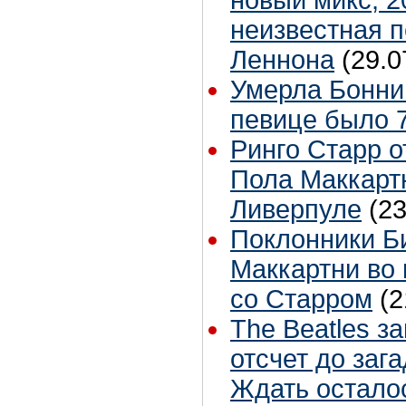
неизвестная 
Леннона
(29.0
Умерла Бонни
певице было 7
Ринго Старр о
Пола Маккартн
Ливерпуле
(23
Поклонники Б
Маккартни во 
со Старром
(2
The Beatles з
отсчет до заг
Ждать остало