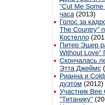
"Cut Me Some 
часа
(2013)
Голос за кадр
The Country" 
Костелло
(201
Питер Эшер ра
Without Love"
Скончалась л
Этта Джеймс
Рианна и Cold
дуэтом
(2012)
Участник Bee
"Титанику"
(20