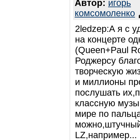
Автор:
игорь
комсомоленко
2ledzep:А я с 
на концерте од
(Queen+Paul R
Роджерсу благ
творческую жи
и миллионы пр
послушать их,
классную музык
мире по пальц
можно,штучный
LZ,например...