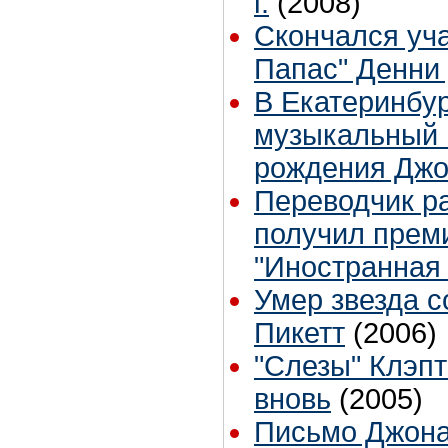
г.
(2008)
Скончался уч
Папас" Денни
В Екатеринбур
музыкальный 
рождения Джо
Переводчик р
получил прем
"Иностранная
Умер звезда 
Пикетт
(2006)
"Слезы" Клэп
вновь
(2005)
Письмо Джона