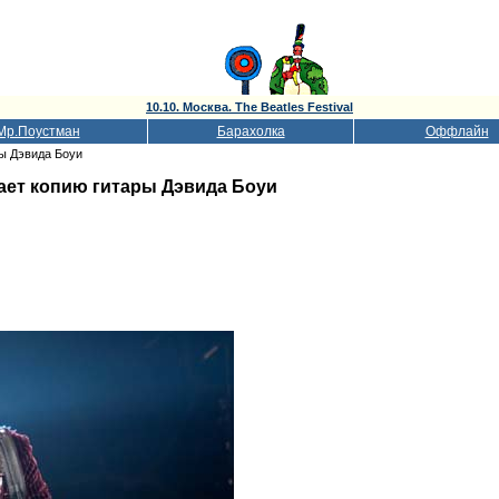
10.10. Москва. The Beatles Festival
Мр.Поустман
Барахолка
Оффлайн
ы Дэвида Боуи
ет копию гитары Дэвида Боуи