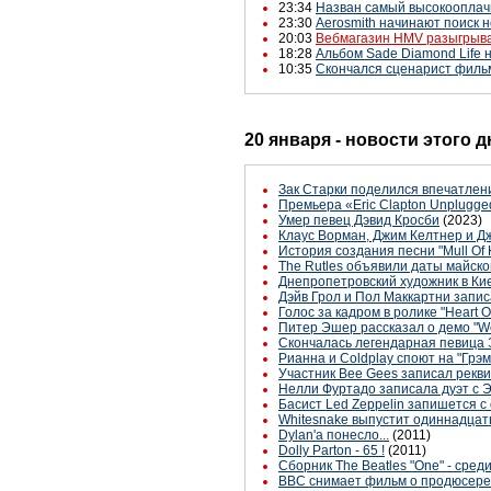
23:34
Назван самый высокооплач
23:30
Aerosmith начинают поиск н
20:03
Вебмагазин HMV разыгрыва
18:28
Альбом Sade Diamond Life 
10:35
Скончался сценарист фильм
20 января - новости этого 
Зак Старки поделился впечатлен
Премьера «Eric Clapton Unplugge
Умер певец Дэвид Кросби
(2023)
Клаус Ворман, Джим Келтнер и Д
История создания песни "Mull Of K
The Rutles объявили даты майско
Днепропетровский художник в Ки
Дэйв Грол и Пол Маккартни записа
Голос за кадром в ролике "Heart 
Питер Эшер рассказал о демо "Wo
Скончалась легендарная певица
Рианна и Coldplay споют на "Грэ
Участник Bee Gees записал рекви
Нелли Фуртадо записала дуэт с
Басист Led Zeppelin запишется 
Whitesnake выпустит одиннадца
Dylan'a понесло...
(2011)
Dolly Parton - 65 !
(2011)
Сборник The Beatles "One" - сре
BBC снимает фильм о продюсере 