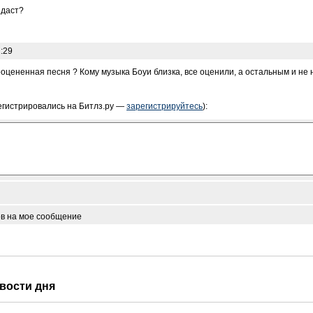
ыдаст?
:29
ооцененная песня ? Кому музыка Боуи близка, все оценили, а остальным и не 
егистрировались на Битлз.ру —
зарегистрируйтесь
):
ов на мое сообщение
овости дня