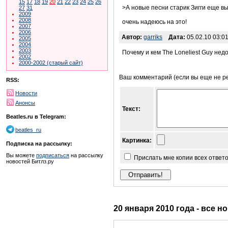
15
17
18
19
20
21
22
23
24
25
26
>А новые песни старик Зигги еще в
27
31
2009
2008
очень надеюсь на это!
2007
2006
Автор:
garriks
Дата:
05.02.10 03:01
2005
2004
2003
Почему и кем The Loneliest Guy нед
2002
2000-2002 (старый сайт)
Ваш комментарий (если вы еще не р
RSS:
Новости
Анонсы
Текст:
Beatles.ru в Telegram:
beatles_ru
Картинка:
Подписка на рассылку:
Вы можете
подписаться
на рассылку
Прислать мне копии всех ответ
новостей Битлз.ру
20 января 2010 года - все н