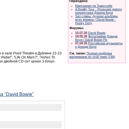
Периодика:
Марсианин на Транссибе
A Reality Tour - Рецензия нового
концертника Дэвида Боуи
Зал славы: лучшие альбомы
всех времен / David Bowie -
Hunky Dory
Форумы:
15.07.26
David Bowie
18.05.26
Фотографии Дэвида
Боуи / David Bowie Pix
07.04.26
Российские музыканты
о Дэвиде Боуи
 в зале Point Theatre в Дублине 22-23
См. также:
Полная подборка
материалов по этой теме (148)
 Rebel"
,
"Life On Mars?"
,
"Ashes To
кже двойной CD-сет ценен 3 бонус-
а "David Bowie"