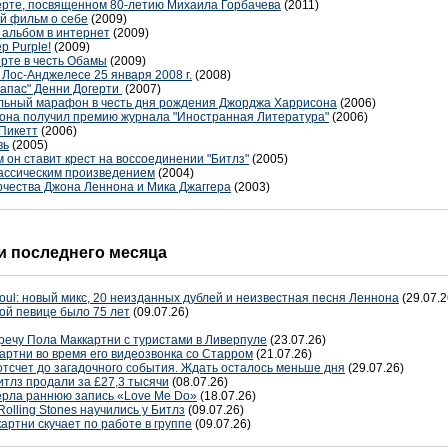
ерте, посвященном 80-летию Михаила Горбачева
(2011)
ый фильм о себе
(2009)
 альбом в интернет
(2009)
p Purple!
(2009)
ерте в честь Обамы
(2009)
 Лос-Анджелесе 25 января 2008 г.
(2008)
Папас" Денни Догерти
(2007)
альный марафон в честь дня рождения Джорджа Харрисона
(2006)
она получил премию журнала "Иностранная Литература"
(2006)
 Пикетт
(2006)
вь
(2005)
 он ставит крест на воссоединении "Битлз"
(2005)
лассическим произведением
(2004)
рчества Джона Леннона и Мика Джаггера
(2003)
 последнего месяца
oul: новый микс, 20 неизданных дублей и неизвестная песня Леннона
(29.07.2
ой певице было 75 лет
(09.07.26)
речу Пола Маккартни с туристами в Ливерпуле
(23.07.26)
артни во время его видеозвонка со Старром
(21.07.26)
отсчет до загадочного события. Ждать осталось меньше дня
(29.07.26)
тлз продали за £27,3 тысячи
(08.07.26)
терла раннюю запись «Love Me Do»
(18.07.26)
Rolling Stones научились у Битлз
(09.07.26)
артни скучает по работе в группе
(09.07.26)