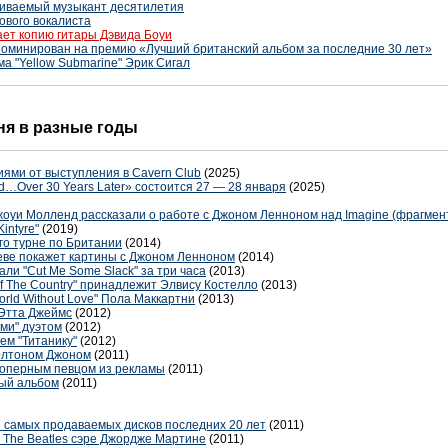
иваемый музыкант десятилетия
ового вокалиста
ет копию гитары Дэвида Боуи
номинирован на премию «Лучший британский альбом за последние 30 лет»
а "Yellow Submarine" Эрик Сигал
дня в разные годы
иями от выступления в Cavern Club
(2025)
d…Over 30 Years Later» состоится 27 — 28 января
(2025)
жоуи Молленд рассказали о работе с Джоном Ленноном над Imagine (фрагмен
intyre"
(2019)
го турне по Британии
(2014)
еве покажет картины с Джоном Ленноном
(2014)
ли "Cut Me Some Slack" за три часа
(2013)
Of The Country" принадлежит Элвису Костелло
(2013)
rld Without Love" Пола Маккартни
(2013)
 Этта Джеймс
(2012)
мми" дуэтом
(2012)
ем "Титанику"
(2012)
 Элтоном Джоном
(2011)
с оперным певцом из рекламы
(2011)
тый альбом
(2011)
ди самых продаваемых дисков последних 20 лет
(2011)
The Beatles сэре Джордже Мартине
(2011)