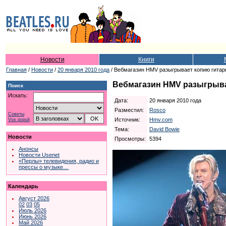
Новости
Книги
Главная
/
Новости
/
20 января 2010 года
/ Вебмагазин HMV разыгрывает копию гитар
Вебмагазин HMV разыгрыва
Поиск
Искать:
Дата:
20 января 2010 года
Разместил:
Rosco
Советы
Источник:
Hmv.com
Vox populi
Тема:
David Bowie
Новости
Просмотры:
5394
Анонсы
Новости Usenet
«Перлы» телевидения, радио и
прессы о музыке…
Календарь
Август 2026
02
03
05
Июль 2026
Июнь 2026
Май 2026