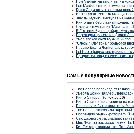
Пол Маккартни выступит на конц
Iron Maiden сняли документальн
Брюс Спрингстин выложил новый
Йен Гиллан: есть только один Dee
Звезды музыки выступят на конц
Ринго даст бесплатный концерт в
Скончался участник "Мамас энд 
В Екатеринбурге пройдет музык
Переводчик рассказов Джона Лен
Умер звезда соул-музыки Уилсон
"Слезы" Клэптона прольются вно
Письмо Джона Леннона, в котором
Let it be официально признана к
Продается плод совместного тво
Самые популярные новости
The Beatles переиздают Rubber S
Умерла Бонни Тайлер. Легендарн
Ринго Старру - 86!
(07.07.26)
Ринго Старр отреагировал на вст
Поклонники Битлз заметили Макк
The Beatles запустили обратный 
Коллекцию редких фотографий Би
Сью Джонстон рассказала, как с
Мик Джаггер рассказал, чему The 
Кит Ричардс заявил, что Пол Макк