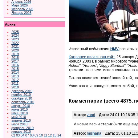
Апрель 2026
Март 2026
Февраль 2026
Январь 2026
Архив
2025
2024
2023
2022
2021
Известный вебмагазин
HMV
разыгрыва
2020
2019
Как ранее писал наш сайт
, 25 января 
2018
ноября 2003 г. в рамках мирового турн
2017
2016
Ashes"
,
"Heroes"
,
"Ziggy Stardust"
,
"Hall
2015
треками - песнями, исполненными на 
2014
2013
Гитара является точной копией той, на
2012
2011
Участвовать в конкурсе может любой, 
2010
декабрь 2010
ноябрь 2010
октябрь 2010
Комментарии (всего 4875, 
сентябрь 2010
август 2010
июль 2010
июнь 2010
Автор:
zand
Дата:
24.01.10 16:35:
май 2010
апрель 2010
А новые песни старик Зигги еще вы
март 2010
февраль 2010
январь 2010
Автор:
mishana
Дата:
25.01.10 11:
02
03
04
07
08
09
10
11
12
13
14