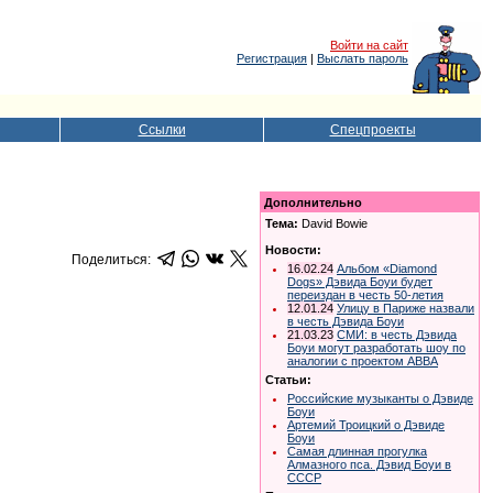
Войти на сайт
Регистрация
|
Выслать пароль
Ссылки
Спецпроекты
Дополнительно
Тема:
David Bowie
Новости:
Поделиться:
16.02.24
Альбом «Diamond
Dogs» Дэвида Боуи будет
переиздан в честь 50-летия
12.01.24
Улицу в Париже назвали
в честь Дэвида Боуи
21.03.23
СМИ: в честь Дэвида
Боуи могут разработать шоу по
аналогии с проектом АВВА
Статьи:
Российские музыканты о Дэвиде
Боуи
Артемий Троицкий о Дэвиде
Боуи
Самая длинная прогулка
Алмазного пса. Дэвид Боуи в
СССР