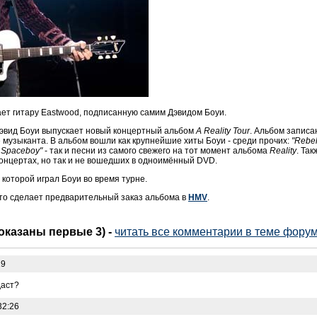
ет гитару Eastwood, подписанную самим Дэвидом Боуи.
Дэвид Боуи выпускает новый концертный альбом
A Reality Tour
. Альбом записан
е музыканта. В альбом вошли как крупнейшие хиты Боуи - среди прочих:
"Rebel
o Spaceboy"
- так и песни из самого свежего на тот момент альбома
Reality
. Та
концертах, но так и не вошедших в одноимённый DVD.
 которой играл Боуи во время турне.
кто сделает предварительный заказ альбома в
HMV
.
показаны первые 3)
-
читать все комментарии в теме форум
19
даст?
32:26