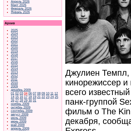
Апрель 2026
Март 2026
Февраль 2026
Январь 2026
Архив
2025
2024
2023
2022
2021
2020
2019
2018
2017
2016
2015
2014
Джулиен Темпл,
2013
2012
2011
кинорежиссер и
2010
2009
всего известный
декабрь 2009
01
02
03
04
06
07
08
09
10
11
12
14
15
16
17
18
19
21
22
23
24
25
панк-группой Sex
26
27
28
29
30
31
ноябрь 2009
октябрь 2009
фильм о The Kin
сентябрь 2009
август 2009
июль 2009
декабря, сообща
июнь 2009
май 2009
Express.
апрель 2009