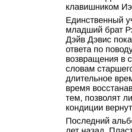
клавишником Иэ
Единственный уч
младший брат Рэ
Дэйв Дэвис пока
ответа по повод
возвращения в с
словам старшего
длительное врем
время восстанав
тем, позволят л
кондиции вернут
Последний альб
лет назад. Пласт