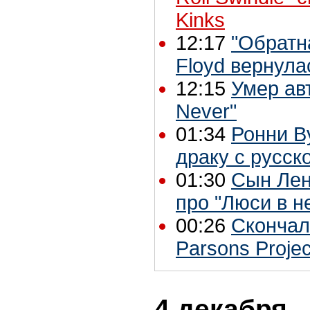
Kinks
12:17
"Обратн
Floyd вернула
12:15
Умер авт
Never"
01:34
Ронни В
драку с русск
01:30
Сын Лен
про "Люси в н
00:26
Скончал
Parsons Projec
4 декабря -