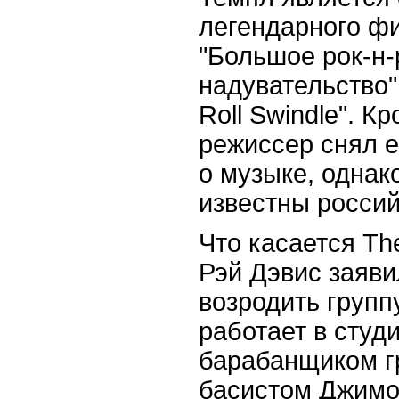
легендарного фи
"Большое рок-н
надувательство"
Roll Swindle". К
режиссер снял 
о музыке, однак
известны россий
Что касается The
Рэй Дэвис заявил
возродить группу
работает в студ
барабанщиком г
басистом Джим