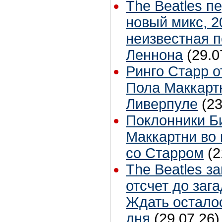
The Beatles п
новый микс, 2
неизвестная 
Леннона
(29.0
Ринго Старр о
Пола Маккартн
Ливерпуле
(23
Поклонники Б
Маккартни во 
со Старром
(2
The Beatles з
отсчет до заг
Ждать остало
дня
(29.07.26)