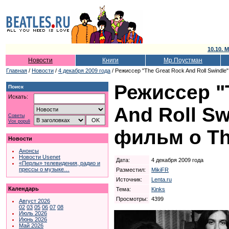
10.10. 
Новости
Книги
Мр.Поустман
Главная
/
Новости
/
4 декабря 2009 года
/ Режиссер "The Great Rock And Roll Swindle
Режиссер "
Поиск
Искать:
And Roll Sw
Советы
Vox populi
фильм о Th
Новости
Анонсы
Новости Usenet
Дата:
4 декабря 2009 года
«Перлы» телевидения, радио и
прессы о музыке…
Разместил:
MikiFR
Источник:
Lenta.ru
Календарь
Тема:
Kinks
Просмотры:
4399
Август 2026
02
03
05
06
07
08
Июль 2026
Июнь 2026
Май 2026