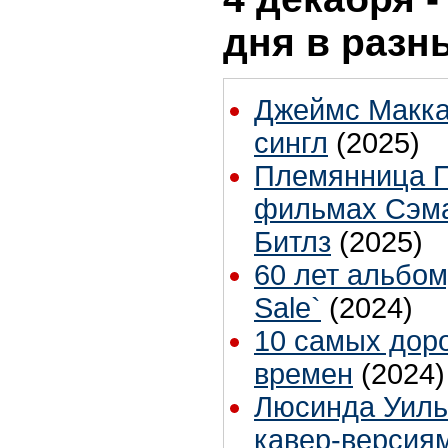
дня в разн
Джеймс Макка
сингл
(2025)
Племянница П
фильмах Сэма
Битлз
(2025)
60 лет альбому
Sale`
(2024)
10 самых доро
времен
(2024)
Люсинда Уиль
кавер-версиям