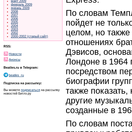
март 2009
февраль 2009
январь 2009
По словам Темпл
2008
2007
2006
пойдет не тольк
2005
2004
2003
целом, но также
2002
2000-2002 (старый сайт)
отношениях брат
RSS:
Дэвисов, основа
Новости
Лондоне в 1964 г
Анонсы
Beatles.ru в Telegram:
посредством пер
beatles_ru
биографии груп
Подписка на рассылку:
также показать,
Вы можете
подписаться
на рассылку
новостей Битлз.ру
другие музыкал
созданные в 196
По словам пост