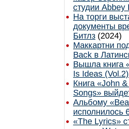
студии Abbey
На торги выс
документы вр
Битлз
(2024)
Маккартни под
Back в Латин
Вышла книга «
Is Ideas (Vol.2
Книга «John & 
Songs» выйде
Альбому «Beat
исполнилось 6
«The Lyrics» 