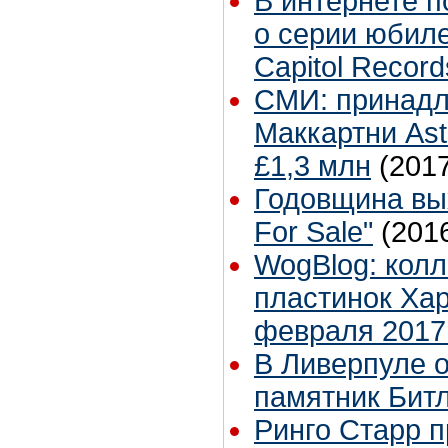
В интернете 
о серии юбил
Capitol Record
СМИ: принад
Маккартни Ast
£1,3 млн
(201
Годовщина вы
For Sale"
(201
WogBlog: кол
пластинок Ха
февраля 2017
В Ливерпуле 
памятник Бит
Ринго Старр п