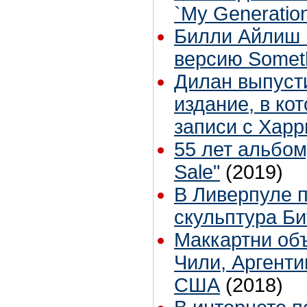
`My Generatio
Билли Айлиш 
версию Somet
Дилан выпуст
издание, в ко
записи с Хар
55 лет альбому
Sale"
(2019)
В Ливерпуле 
скульптура Би
Маккартни объ
Чили, Аргенти
США
(2018)