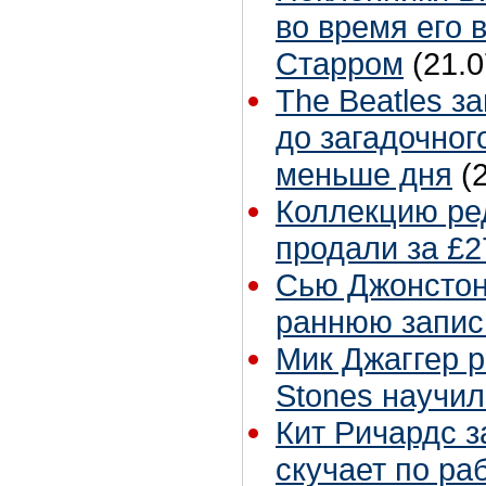
во время его 
Старром
(21.0
The Beatles з
до загадочног
меньше дня
(
Коллекцию ре
продали за £2
Сью Джонстон 
раннюю запис
Мик Джаггер р
Stones научил
Кит Ричардс з
скучает по ра