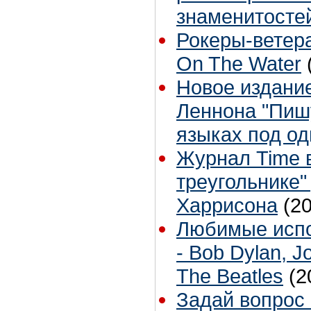
знаменитосте
Рокеры-ветер
On The Water
Новое издани
Леннона "Пишу
языках под од
Журнал Time 
треугольнике
Харрисона
(2
Любимые испо
- Bob Dylan, J
The Beatles
(2
Задай вопрос 