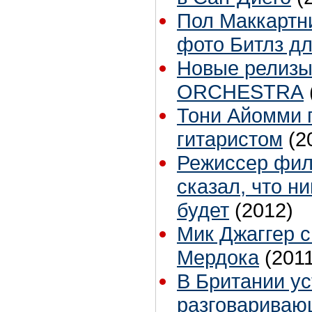
Пол Маккартн
фото Битлз дл
Новые релиз
ORCHESTRA
Тони Айомми 
гитаристом
(2
Режиссер фил
сказал, что н
будет
(2012)
Мик Джаггер с
Мердока
(201
В Британии ус
разговариваю