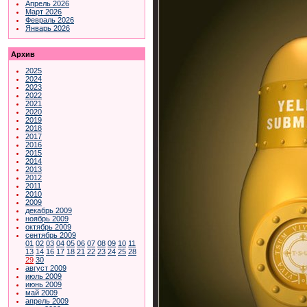
Апрель 2026
Март 2026
Февраль 2026
Январь 2026
Архив
2025
2024
2023
2022
2021
2020
2019
2018
2017
2016
2015
2014
2013
2012
2011
2010
2009
декабрь 2009
ноябрь 2009
октябрь 2009
сентябрь 2009
01
02
03
04
05
06
07
08
09
10
11
13
14
16
17
18
21
22
23
24
25
28
29
30
август 2009
июль 2009
июнь 2009
май 2009
апрель 2009