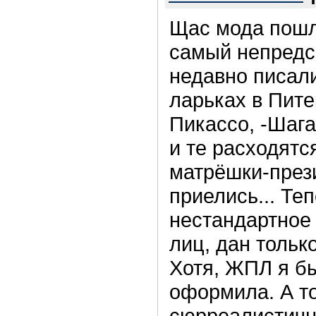
Щас мода пошл
самый непредс
недавно писали
ларьках в Пит
Пикассо, -Шага
и те расходятся
матрёшки-през
приелись... Те
нестандартное 
лиц, дан только
Хотя, ЖПЛ я б
оформила. А то
сюрреалистично