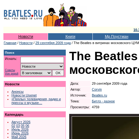
10.
Новости
Книги
Мр.Поустман
Главная
/
Новости
/
29 сентября 2009 года
/ The Beatles в витринах московского ЦУ
The Beatles
Поиск
Искать:
московско
Советы
Vox populi
Дата:
29 сентября 2009 года
Новости
Автор:
Corvin
Анонсы
Источник:
Beatles.ru
Новости Usenet
«Перлы» телевидения, радио и
Тема:
Битлз - разное
прессы о музыке…
Просмотры:
4759
Календарь
Август 2026
02
03
05
06
Июль 2026
Июнь 2026
Май 2026