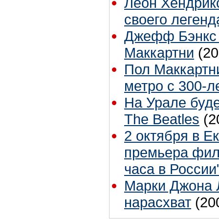
Леон Хендрикс
своего легенд
Джефф Бэнкс 
Маккартни
(20
Пол Маккартн
метро с 300-л
На Урале буде
The Beatles
(2
2 октября в Е
премьера фил
часа в России
Марки Джона 
нарасхват
(20