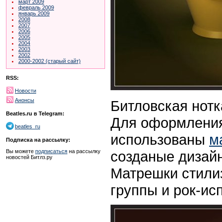
март 2009
февраль 2009
январь 2009
2008
2007
2006
2005
2004
2003
2002
2000-2002 (старый сайт)
RSS:
Новости
Анонсы
Битловская нотк
Beatles.ru в Telegram:
Для оформления
beatles_ru
использованы
м
Подписка на рассылку:
созданые дизай
Вы можете
подписаться
на рассылку
новостей Битлз.ру
Матрешки стили
группы и рок-ис