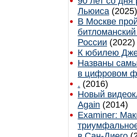
90 лет со дня
Льюиса
(2025
В Москве про
битломанский
России
(2022)
К юбилею Дж
Названы самы
в цифровом ф
.
(2016)
Новый видеокл
Again
(2014)
Examiner: Ма
триумфальное
в Сан-Диего
(