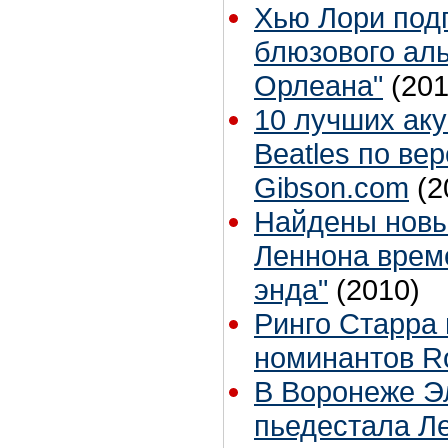
Хью Лори подп
блюзового ал
Орлеана"
(201
10 лучших аку
Beatles по ве
Gibson.com
(2
Найдены новы
Леннона време
энда"
(2010)
Ринго Старра 
номинантов Ro
В Воронеже Э
пьедестала Л