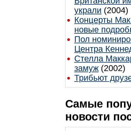
Британской им
украли
(2004)
Концерты Макк
новые подроб
Пол номиниро
Центра Кенне
Стелла Макка
замуж
(2002)
Трибьют друз
Самые поп
новости по