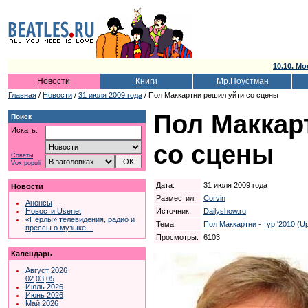
10.10. Мо
Новости
Книги
Мр.Поустман
Главная
/
Новости
/
31 июля 2009 года
/ Пол Маккартни решил уйти со сцены
Пол Маккар
Поиск
Искать:
со сцены
Советы
Vox populi
Дата:
31 июля 2009 года
Новости
Разместил:
Corvin
Анонсы
Источник:
Dailyshow.ru
Новости Usenet
«Перлы» телевидения, радио и
Тема:
Пол Маккартни - тур '2010 (U
прессы о музыке…
Просмотры:
6103
Календарь
Август 2026
02
03
05
Июль 2026
Июнь 2026
Май 2026