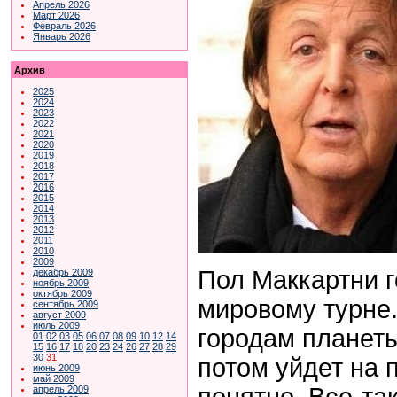
Апрель 2026
Март 2026
Февраль 2026
Январь 2026
Архив
2025
2024
2023
2022
2021
2020
2019
2018
2017
2016
2015
2014
2013
2012
2011
2010
2009
Пол Маккартни г
декабрь 2009
ноябрь 2009
октябрь 2009
мировому турне.
сентябрь 2009
август 2009
июль 2009
городам планеты
01
02
03
05
06
07
08
09
10
12
14
15
16
17
18
20
23
24
26
27
28
29
30
31
потом уйдет на 
июнь 2009
май 2009
понятно. Все-та
апрель 2009