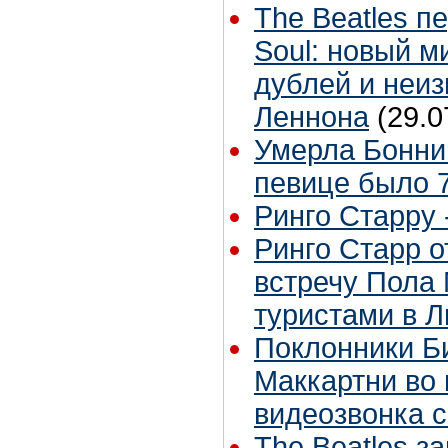
The Beatles п
Soul: новый м
дублей и неиз
Леннона
(29.0
Умерла Бонни
певице было 7
Ринго Старру -
Ринго Старр о
встречу Пола 
туристами в 
Поклонники Б
Маккартни во 
видеозвонка 
The Beatles з