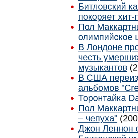
Битловский ка
покоряет хит-
Пол Маккартн
олимпийское 
В Лондоне пр
честь умерших
музыкантов
(
В США переиз
альбомов "Cr
Торонтайка Dai
Пол Маккартни
– чепуха"
(200
Джон Леннон 