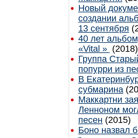
Новый докуме
создании аль
13 сентября
(
40 лет альбо
«Vital »
(2018)
Группа Стары
попурри из пе
В Екатеринбу
субмарина
(2
Маккартни зая
Ленноном могл
песен
(2015)
Боно назвал 