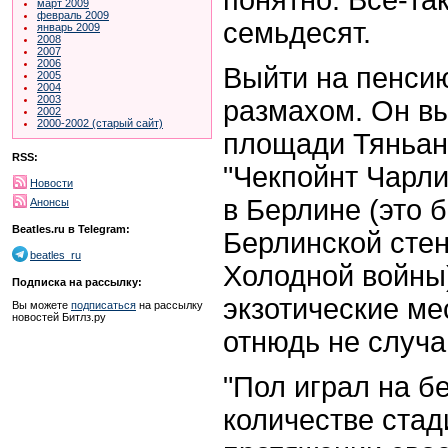
март 2009
февраль 2009
семьдесят.
январь 2009
2008
2007
2006
Выйти на пенси
2005
2004
2003
размахом. Он вы
2002
2000-2002 (старый сайт)
площади Тяньань
RSS:
"Чекпойнт Чарл
Новости
в Берлине (это 
Анонсы
Beatles.ru в Telegram:
Берлинской стен
beatles_ru
Холодной войны)
Подписка на рассылку:
экзотические ме
Вы можете
подписаться
на рассылку
новостей Битлз.ру
отнюдь не случа
"Пол играл на 
количестве стад