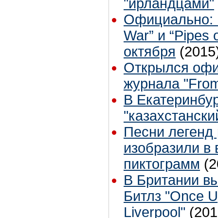
"ирландцами"
Официально: 
War” и “Pipes 
октября
(2015
Открылся офи
журнала "From
В Екатеринбур
"казахстански
Песни легенд
изобразили в 
пиктограмм
(2
В Британии вы
Битлз "Once U
Liverpool"
(201