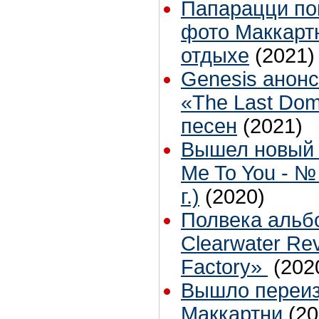
Папарацци по
фото Маккарт
отдыхе
(2021)
Genesis анон
«The Last Dom
песен
(2021)
Вышел новый 
Me To You - №
г.)
(2020)
Полвека альб
Clearwater Re
Factory»
(202
Вышло переиз
Маккартни
(20