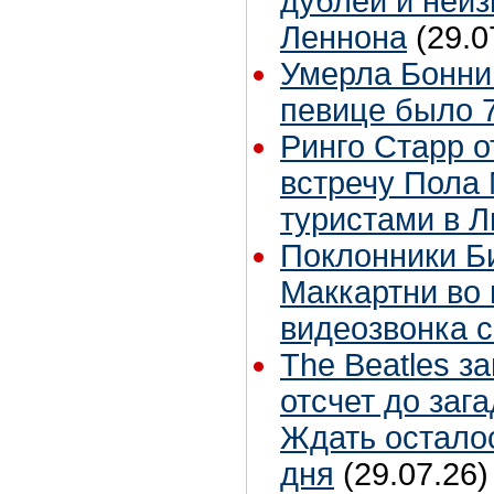
дублей и неиз
Леннона
(29.0
Умерла Бонни
певице было 7
Ринго Старр о
встречу Пола 
туристами в 
Поклонники Б
Маккартни во 
видеозвонка 
The Beatles з
отсчет до заг
Ждать остало
дня
(29.07.26)