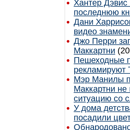
Хантер Дэвис
последнюю кн
Дани Харрисо
видео знамени
Джо Перри за
Маккартни
(20
Пешеходные п
рекламируют T
Мэр Манилы п
Маккартни не
ситуацию со 
У дома детст
посадили цве
Обнародовано