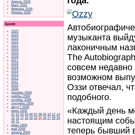
года.
Апрель 2026
Март 2026
Февраль 2026
Январь 2026
Архив
Автобиографиче
2025
музыканта выйд
2024
2023
2022
лаконичным наз
2021
2020
2019
The Autobiograph
2018
2017
2016
совсем недавно 
2015
2014
возможном выпу
2013
2012
2011
Оззи отвечал, ч
2010
2009
декабрь 2009
подобного.
ноябрь 2009
октябрь 2009
сентябрь 2009
август 2009
«Каждый день м
июль 2009
01
02
03
05
06
07
08
09
10
12
14
настоящим собы
15
16
17
18
20
23
24
26
27
28
29
30
31
июнь 2009
теперь бывший в
май 2009
апрель 2009