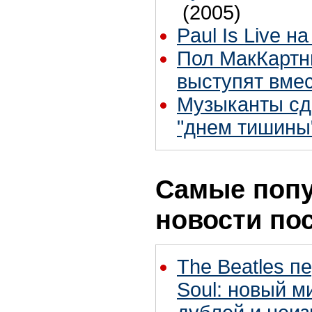
(2005)
Paul Is Live н
Пол МакКартн
выступят вме
Музыканты сд
"днем тишины
Самые поп
новости по
The Beatles п
Soul: новый м