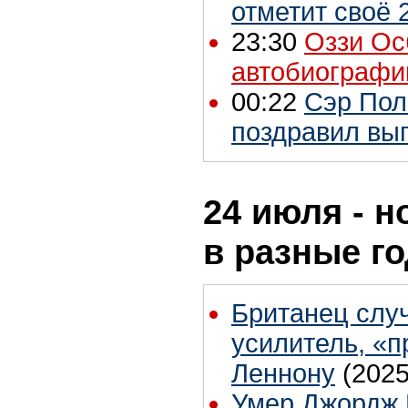
отметит своё 
23:30
Оззи Ос
автобиограф
00:22
Сэр Пол
поздравил вы
24 июля - н
в разные г
Британец слу
усилитель, «
Леннону
(2025
Умер Джордж 