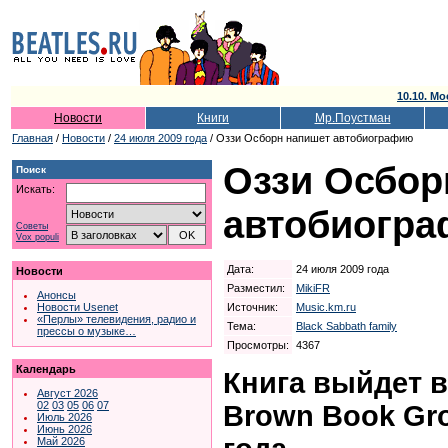
10.10. Мо
Новости
Книги
Мр.Поустман
Главная
/
Новости
/
24 июля 2009 года
/ Оззи Осборн напишет автобиографию
Оззи Осбор
Поиск
Искать:
автобиогр
Советы
Vox populi
Дата:
24 июля 2009 года
Новости
Разместил:
MikiFR
Анонсы
Источник:
Music.km.ru
Новости Usenet
«Перлы» телевидения, радио и
Тема:
Black Sabbath family
прессы о музыке…
Просмотры:
4367
Календарь
Книга выйдет в 
Август 2026
02
03
05
06
07
Brown Book Gro
Июль 2026
Июнь 2026
Май 2026