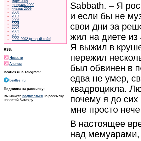
март 2009
Sabbath. – Я рос
февраль 2009
январь 2009
2008
и если бы не му
2007
2006
свои дни за реш
2005
2004
2003
жил на диете из 
2002
2000-2002 (старый сайт)
Я выжил в круш
RSS:
пережил несколь
Новости
Анонсы
был обвинен в п
Beatles.ru в Telegram:
едва не умер, с
beatles_ru
квадроцикла. Л
Подписка на рассылку:
почему я до сих 
Вы можете
подписаться
на рассылку
новостей Битлз.ру
мне просто нече
В настоящее вр
над мемуарами, 