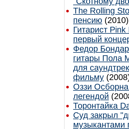
"Скотному дво
The Rolling S
пенсию
(2010)
Гитарист Pink
первый конце
Федор Бондар
гитары Пола М
для саундтрек
фильму
(2008
Оззи Осборна
легендой
(200
Торонтайка Dai
Суд закрыл "д
музыкантами 