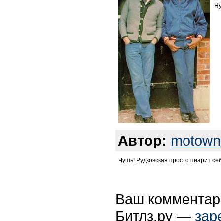
Ну
Автор:
motown
Чушь! Рудковская просто пиарит себ
Ваш комментари
Битлз.ру —
зар