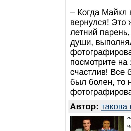
– Когда Майкл 
вернулся! Это 
летний парень,
души, выполня
фотографирова
посмотрите на
счастлив! Все 
был болен, то 
фотографирова
Автор:
такова
2M
>М