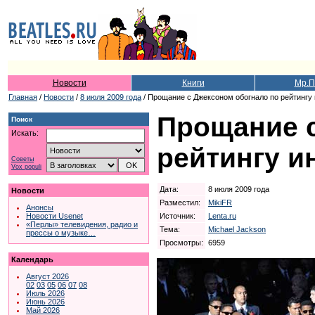
Новости
Книги
Мр.П
Главная
/
Новости
/
8 июля 2009 года
/ Прощание с Джексоном обогнало по рейтинг
Прощание с
Поиск
Искать:
рейтингу 
Советы
Vox populi
Дата:
8 июля 2009 года
Новости
Разместил:
MikiFR
Анонсы
Источник:
Lenta.ru
Новости Usenet
«Перлы» телевидения, радио и
Тема:
Michael Jackson
прессы о музыке…
Просмотры:
6959
Календарь
Август 2026
02
03
05
06
07
08
Июль 2026
Июнь 2026
Май 2026