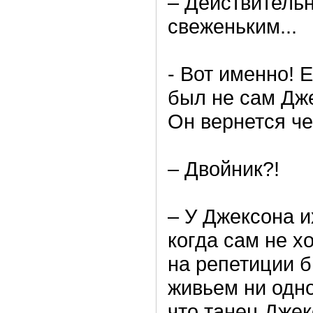
– Действительн
свеженьким...
- Вот именно! 
был не сам Джек
Он вернется че
– Двойник?!
– У Джексона и
когда сам не хо
на репетиции б
живьем ни одно
что танец Джек