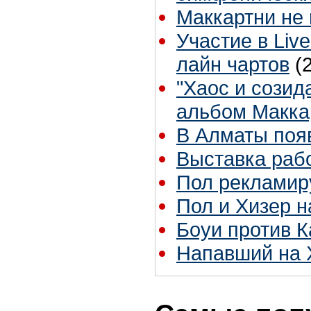
Маккартни не
Участие в Liv
лайн чартов
(
"Хаос и созид
альбом Маккар
В Алматы появ
Выставка раб
Пол рекламир
Пол и Хизер н
Боуи против К
Напавший на 