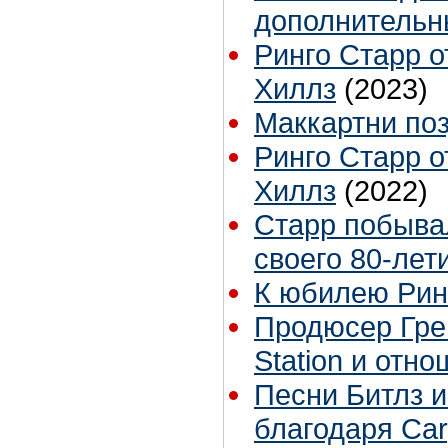
дополнительн
Ринго Старр о
Хиллз
(2023)
Маккартни по
Ринго Старр о
Хиллз
(2022)
Старр побывал
своего 80-лет
К юбилею Рин
Продюсер Грег
Station и отно
Песни Битлз и
благодаря Car