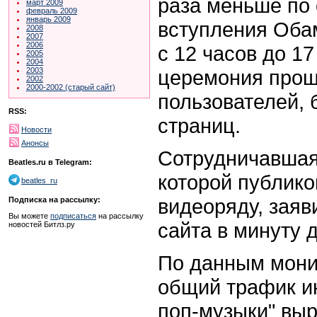
раза меньше по
март 2009
февраль 2009
январь 2009
вступления Оба
2008
2007
2006
с 12 часов до 1
2005
2004
церемония прощ
2003
2002
2000-2002 (старый сайт)
пользователей,
RSS:
страниц.
Новости
Анонсы
Сотрудничавшая
Beatles.ru в Telegram:
которой публико
beatles_ru
видеоряду, заяв
Подписка на рассылку:
Вы можете
подписаться
на рассылку
сайта в минуту 
новостей Битлз.ру
По данным монит
общий трафик и
поп-музыки" выр