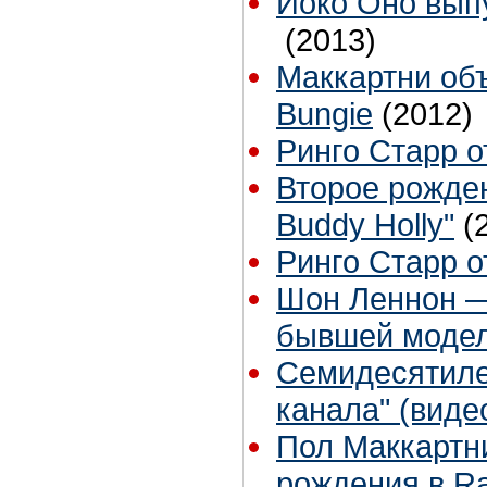
Йоко Оно выпу
(2013)
Маккартни объ
Bungie
(2012)
Ринго Старр о
Второе рожде
Buddy Holly"
(
Ринго Старр о
Шон Леннон —
бывшей моде
Семидесятилет
канала" (виде
Пол Маккартни
рождения в Rad