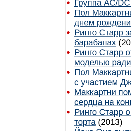
Группа AC/DC 
Пол Маккартни
днем рождени
Ринго Старр з
барабанах
(20
Ринго Старр о
моделью ради
Пол Маккартни
с участием Д
Маккартни по
сердца на ко
Ринго Старр 
торта
(2013)