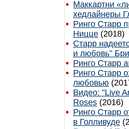
Маккартни «ли
хедлайнеры Г
Ринго Старр п
Ницце
(2018)
Старр надеетс
и любовь" Бри
Ринго Старр 
Ринго Старр о
любовью
(201
Видео: "Live 
Roses
(2016)
Ринго Старр 
в Голливуде
(