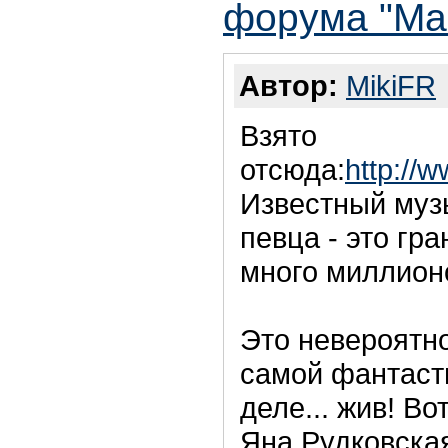
форума "Ма
Автор:
MikiFR
Взято
отсюда:
http://
Известный муз
певца - это гр
много миллионо
Это невероятно
самой фантаст
деле... жив! В
Яна Рудковска