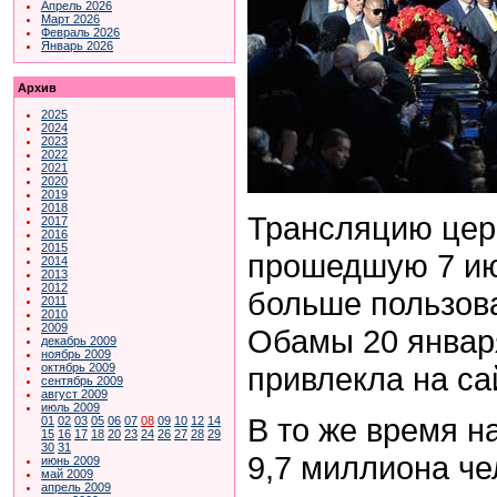
Апрель 2026
Март 2026
Февраль 2026
Январь 2026
Архив
2025
2024
2023
2022
2021
2020
2019
2018
Трансляцию цер
2017
2016
2015
прошедшую 7 ию
2014
2013
2012
больше пользов
2011
2010
2009
Обамы 20 январ
декабрь 2009
ноябрь 2009
привлекла на са
октябрь 2009
сентябрь 2009
август 2009
июль 2009
В то же время 
01
02
03
05
06
07
08
09
10
12
14
15
16
17
18
20
23
24
26
27
28
29
30
31
9,7 миллиона че
июнь 2009
май 2009
апрель 2009