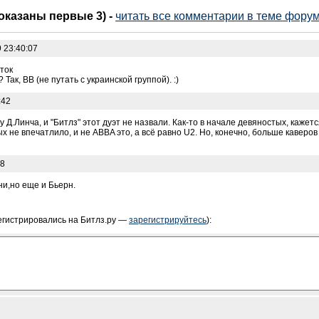
показаны первые 3)
-
читать все комментарии в теме фору
 23:40:07
ток
Так, ВВ (не путать с украинской группой). :)
:42
 Д.Линча, и "Битлз" этот дуэт не назвали. Как-то в начале девяностых, кажет
ых не впечатлило, и не ABBA это, а всё равно U2. Но, конечно, больше каверо
28
ни,но еще и Бьерн.
егистрировались на Битлз.ру —
зарегистрируйтесь
):