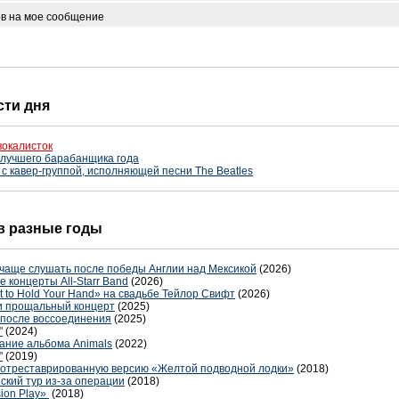
ов на мое сообщение
сти дня
вокалисток
 лучшего барабанщика года
 с кавер-группой, исполняющей песни The Beatles
 в разные годы
 чаще слушать после победы Англии над Мексикой
(2026)
 концерты All-Starr Band
(2026)
 to Hold Your Hand» на свадьбе Тейлор Свифт
(2026)
ли прощальный концерт
(2025)
 после воссоединения
(2025)
"
(2024)
дание альбома Animals
(2022)
"
(2019)
т отреставрированную версию «Желтой подводной лодки»
(2018)
ский тур из-за операции
(2018)
sion Play»
(2018)