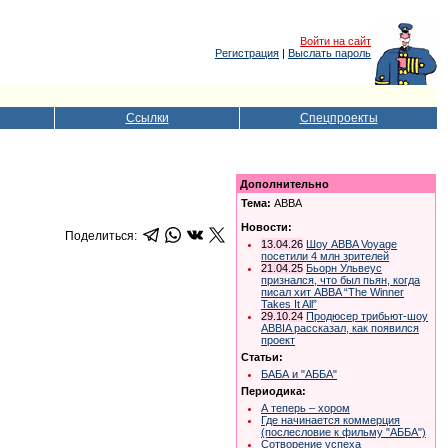
Войти на сайт
Регистрация
|
Выслать пароль
Ссылки
Спецпроекты
Дополнительно
Тема:
ABBA
Новости:
Поделиться:
13.04.26
Шоу ABBA Voyage
посетили 4 млн зрителей
21.04.25
Бьорн Ульвеус
признался, что был пьян, когда
писал хит ABBA “The Winner
Takes It All”
29.10.24
Продюсер трибьют-шоу
ABBIA рассказал, как появился
проект
Статьи:
БАБА и "АББА"
Периодика:
А теперь – хором
Где начинается коммерция
(послесловие к фильму "АББА")
Сотворение успеха