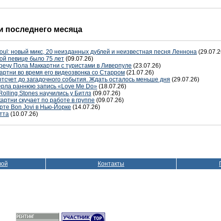
 последнего месяца
oul: новый микс, 20 неизданных дублей и неизвестная песня Леннона
(29.07.2
ой певице было 75 лет
(09.07.26)
речу Пола Маккартни с туристами в Ливерпуле
(23.07.26)
артни во время его видеозвонка со Старром
(21.07.26)
отсчет до загадочного события. Ждать осталось меньше дня
(29.07.26)
терла раннюю запись «Love Me Do»
(18.07.26)
Rolling Stones научились у Битлз
(09.07.26)
артни скучает по работе в группе
(09.07.26)
рте Bon Jovi в Нью-Йорке
(14.07.26)
тта
(10.07.26)
вой
Контакты