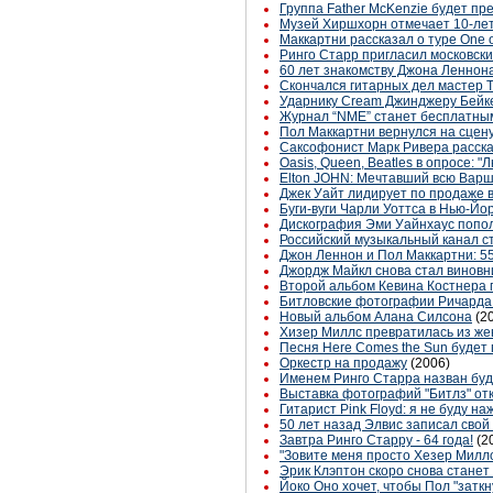
Группа Father McKenzie будет пр
Музей Хиршхорн отмечает 10-лет
Маккартни рассказал о туре One 
Ринго Старр пригласил московски
60 лет знакомству Джона Леннон
Скончался гитарных дел мастер 
Ударнику Cream Джинджеру Бейк
Журнал “NME” станет бесплатным
Пол Маккартни вернулся на сцену
Саксофонист Марк Ривера расска
Oasis, Queen, Beatles в опросе:
Elton JOHN: Мечтавший всю Вар
Джек Уайт лидирует по продаже в
Буги-вуги Чарли Уоттса в Нью-Йо
Дискография Эми Уайнхаус попол
Российский музыкальный канал 
Джон Леннон и Пол Маккартни: 55
Джордж Майкл снова стал винов
Второй альбом Кевина Костнера 
Битловские фотографии Ричарда 
Новый альбом Алана Силсона
(2
Хизер Миллс превратилась из же
Песня Here Comes the Sun будет 
Оркестр на продажу
(2006)
Именем Ринго Старра назван бу
Выставка фотографий "Битлз" от
Гитарист Pink Floyd: я не буду на
50 лет назад Элвис записал свой
Завтра Ринго Старру - 64 года!
(2
"Зовите меня просто Хезер Милл
Эрик Клэптон скоро снова стане
Йоко Оно хочет, чтобы Пол "заткн