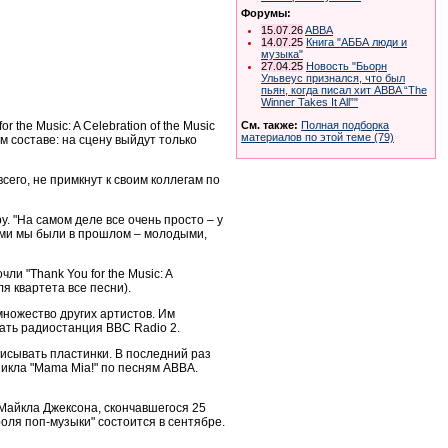
Форумы:
15.07.26
ABBA
14.07.25
Книга "АББА люди и
музыка"
27.04.25
Новость "Бьорн
Ульвеус признался, что был
пьян, когда писал хит ABBA “The
Winner Takes It All”"
he Music: A Celebration of the Music
См. также:
Полная подборка
материалов по этой теме (79)
м составе: на сцену выйдут только
сего, не примкнут к своим коллегам по
. "На самом деле все очень просто – у
ими мы были в прошлом – молодыми,
ли "Thank You for the Music: A
я квартета все песни).
множество других артистов. Им
ать радиостанция BBC Radio 2.
писывать пластинки. В последний раз
зикла "Mama Mia!" по песням ABBA.
Майкла Джексона, скончавшегося 25
оля поп-музыки" состоится в сентябре.