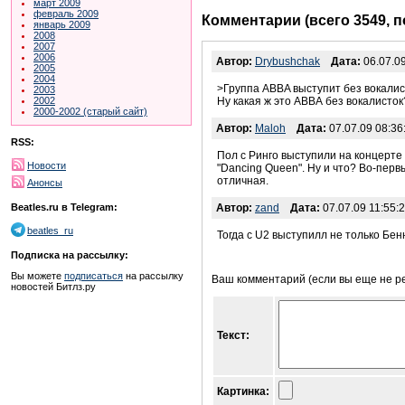
март 2009
февраль 2009
Комментарии (всего 3549, 
январь 2009
2008
2007
2006
Автор:
Drybushchak
Дата:
06.07.09
2005
2004
>Группа ABBA выступит без вокалис
2003
2002
Ну какая ж это АВВА без вокалисток? 
2000-2002 (старый сайт)
Автор:
Maloh
Дата:
07.07.09 08:36
RSS:
Пол с Ринго выступили на концерте у
Новости
"Dancing Queen". Ну и что? Во-перв
отличная.
Анонсы
Beatles.ru в Telegram:
Автор:
zand
Дата:
07.07.09 11:55:
beatles_ru
Тогда с U2 выступилл не только Бен
Подписка на рассылку:
Вы можете
подписаться
на рассылку
Ваш комментарий (если вы еще не р
новостей Битлз.ру
Текст:
Картинка: