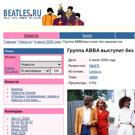
Новости
Книги
Главная
/
Новости
/
6 июля 2009 года
/ Группа ABBA выступит без вокалисток
Группа ABBA выступит без
Поиск
Искать:
Дата:
6 июля 2009 года
Разместил:
MikiFR
Советы
Источник:
Lenta.ru
Vox populi
Тема:
ABBA
Новости
Просмотры:
5752
Анонсы
Новости Usenet
«Перлы» телевидения, радио и
прессы о музыке…
Календарь
Август 2026
02
03
05
06
07
Июль 2026
Июнь 2026
Май 2026