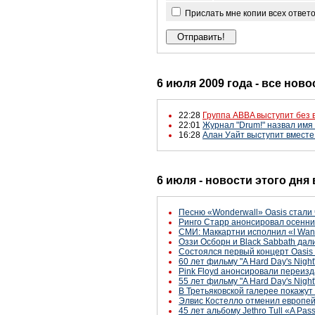
Прислать мне копии всех ответ
6 июля 2009 года - все ново
22:28
Группа ABBA выступит без 
22:01
Журнал "Drum!" назвал имя
16:28
Алан Уайт выступит вместе
6 июля - новости этого дня
Песню «Wonderwall» Oasis стали
Ринго Старр анонсировал осенние
СМИ: Маккартни исполнил «I Want
Оззи Осборн и Black Sabbath да
Состоялся первый концерт Oasis
60 лет фильму "A Hard Day's Night
Pink Floyd анонсировали переиз
55 лет фильму "A Hard Day's Night
В Третьяковской галерее покажу
Элвис Костелло отменил европей
45 лет альбому Jethro Tull «A Pas