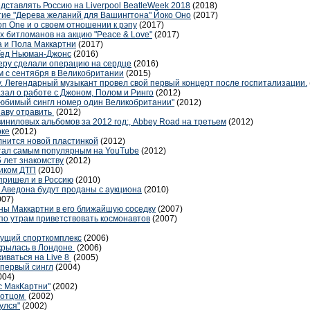
едставлять Россию на Liverpool BeatleWeek 2018
(2018)
ие "Дерева желаний для Вашингтона" Йоко Оно
(2017)
on One и о своем отношении к рэпу
(2017)
х битломанов на акцию "Peace & Love"
(2017)
а и Пола Маккартни
(2017)
Тед Ньюман-Джонс
(2016)
еру сделали операцию на сердце
(2016)
 с сентября в Великобритании
(2015)
. Легендарный музыкант провел свой первый концерт после госпитализации.
зал о работе с Джоном, Полом и Ринго
(2012)
 "Любимый сингл номер один Великобритании"
(2012)
шаву отравить
(2012)
иниловых альбомов за 2012 год;, Abbey Road на третьем
(2012)
рке
(2012)
нится новой пластинкой
(2012)
стал самым популярным на YouTube
(2012)
 лет знакомству
(2012)
ником ДТП
(2010)
пришел и в Россию
(2010)
Аведона будут проданы с аукциона
(2010)
007)
ны Маккартни в его ближайшую соседку
(2007)
по утрам приветствовать космонавтов
(2007)
дущий спорткомплекс
(2006)
крылась в Лондоне
(2006)
живаться на Live 8
(2005)
 первый сингл
(2004)
004)
с МакКартни"
(2002)
т отцом
(2002)
улся"
(2002)