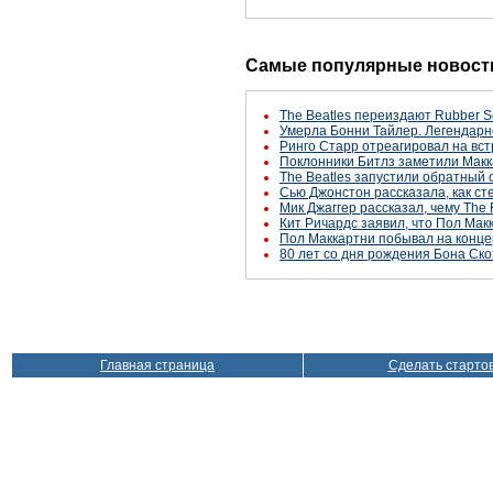
Самые популярные новости
The Beatles переиздают Rubber S
Умерла Бонни Тайлер. Легендарн
Ринго Старр отреагировал на вст
Поклонники Битлз заметили Макк
The Beatles запустили обратный 
Сью Джонстон рассказала, как с
Мик Джаггер рассказал, чему The 
Кит Ричардс заявил, что Пол Макк
Пол Маккартни побывал на конце
80 лет со дня рождения Бона Ско
Главная страница
Сделать старто