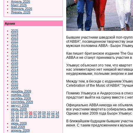
Апрель 2026
Март 2026
Февраль 2026
Январь 2026
Архив
2025
2024
Бывшие участники шведской поп-группы 
2023
of ABBA", посвященном творчеству зна
2022
2021
мужская половина ABBA - Бьорн Ульвеу
2020
2019
Как пишет британское издание The Guar
2018
ABBA и не станут принимать участия в
2017
2016
Ульвеус объяснил это тем, что кварте
2015
нас элементарно нет никакой мотивац
2014
неудержимыми, полными энергии и амби
2013
2012
2011
Между тем, в беседе с изданием Ульвеус
2010
Celebration of the Music of ABBA" "лу
2009
декабрь 2009
Помимо Ульвеуса и Андерссона в списо
ноябрь 2009
предстоит выйти на сцену вместе с не
октябрь 2009
сентябрь 2009
Официально ABBA никогда не объявляла
август 2009
все участники квартета собирались вм
июль 2009
01
02
03
05
06
07
08
09
10
12
14
Однако в мае 2009 года Бьорн Ульвеус
15
16
17
18
20
23
24
26
27
28
29
30
31
В ближайшем будущем бывшие участник
июнь 2009
июня. С таким предложением к музыкан
май 2009
апрель 2009