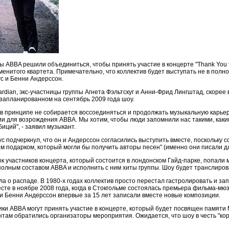
ABBA решили объединиться, чтобы принять участие в концерте "Thank You for t
менитого квартета. Примечательно, что коллектив будет выступать не в полно
с и Бенни Андерссон.
dian, экс-участницы группы Агнета Фэльтскуг и Анни-Фрид Лингштад, скорее в
 запланированном на сентябрь 2009 года шоу.
т в принципе не собирается воссоединяться и продолжать музыкальную карьеру
ии для возрождения ABBA. Мы хотим, чтобы люди запомнили нас такими, как
ций", - заявил музыкант.
 подчеркнул, что он и Андерссон согласились выступить вместе, поскольку соч
чшим подарком, который могли бы получить авторы песен" (именно они писали дл
к участников концерта, который состоится в лондонском Гайд-парке, попали 
полным составом ABBA и исполнить с ним хиты группы. Шоу будет транслиров
 о распаде. В 1980-х годах коллектив просто перестал гастролировать и за
есте в ноябре 2008 года, когда в Стокгольме состоялась премьера фильма-мю
 и Бенни Андерссон впервые за 15 лет записали вместе новые композиции.
и ABBA могут принять участие в концерте, который будет посвящен памяти 
там обратились организаторы мероприятия. Ожидается, что шоу в честь "кор