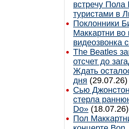
встречу Пола 
туристами в 
Поклонники Б
Маккартни во 
видеозвонка 
The Beatles з
отсчет до заг
Ждать остало
дня
(29.07.26)
Сью Джонстон
стерла ранню
Do»
(18.07.26)
Пол Маккартн
концерте Bon 