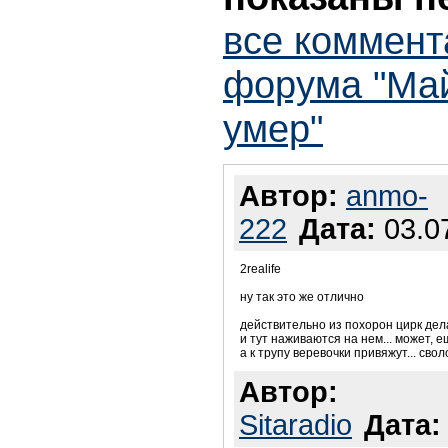
все коммент
форума "Ма
умер"
Автор:
anmo-
222
Дата:
03.07
2realife
ну так это же отлично
действительно из похорон цирк де
и тут наживаются на нем... может, 
а к трупу веревочки привяжут... свол
Автор:
Sitaradio
Дата: