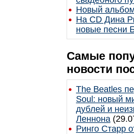
Новый альбо
На CD Дина Р
новые песни 
Самые поп
новости по
The Beatles п
Soul: новый м
дублей и неиз
Леннона
(29.0
Ринго Старр о