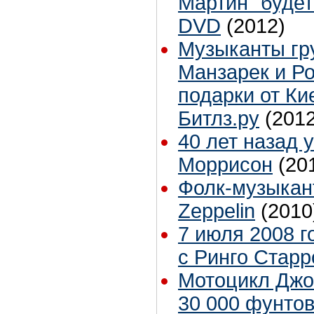
Мартин" буде
DVD
(2012)
Музыканты гр
Манзарек и Р
подарки от Ки
Битлз.ру
(2012
40 лет назад
Моррисон
(20
Фолк-музыкант
Zeppelin
(2010
7 июля 2008 г
с Ринго Стар
Мотоцикл Джо
30 000 фунто