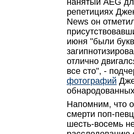
нанятый AEG дл
репетициях Джек
News он отметил
присутствовавши
июня "были бук
загипнотизирова
отлично двигалс
все сто", - подч
фотографий
Дже
обнародованных
Напомним, что 
смерти поп-певц
шесть-восемь не
расследованию 