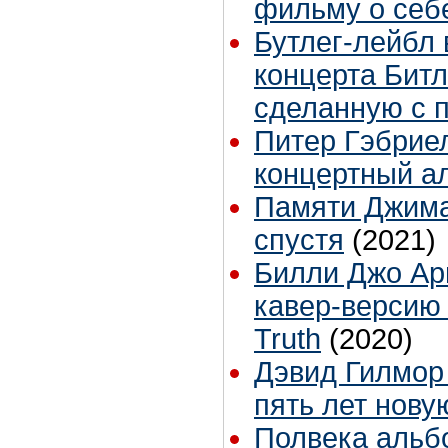
фильму о себ
Бутлег-лейбл 
концерта Битл
сделанную с 
Питер Гэбрие
концертный а
Памяти Джима
спустя
(2021)
Билли Джо Ар
кавер-версию
Truth
(2020)
Дэвид Гилмор
пять лет нову
Полвека альбо