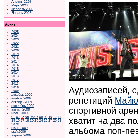
Апрель 2026
Март 2026
Февраль 2026
Январь 2026
Архив
2025
2024
2023
2022
2021
2020
2019
2018
2017
2016
2015
2014
2013
2012
2011
Аудиозаписей, 
2010
2009
декабрь 2009
репетиций
Майк
ноябрь 2009
октябрь 2009
сентябрь 2009
спортивной арен
август 2009
июль 2009
01
02
03
05
06
07
08
09
10
12
14
хватит на два п
15
16
17
18
20
23
24
26
27
28
29
30
31
альбома поп-пе
июнь 2009
май 2009
апрель 2009