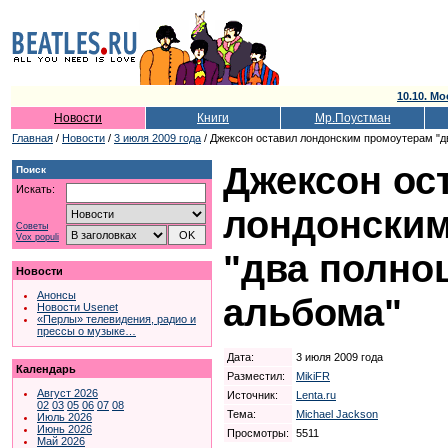
10.10. Мо
Новости
Книги
Мр.Поустман
Главная
/
Новости
/
3 июля 2009 года
/ Джексон оставил лондонским промоутерам "д
Джексон ос
Поиск
Искать:
лондонским
Советы
Vox populi
"два полно
Новости
Анонсы
альбома"
Новости Usenet
«Перлы» телевидения, радио и
прессы о музыке…
Дата:
3 июля 2009 года
Календарь
Разместил:
MikiFR
Август 2026
Источник:
Lenta.ru
02
03
05
06
07
08
Тема:
Michael Jackson
Июль 2026
Июнь 2026
Просмотры:
5511
Май 2026