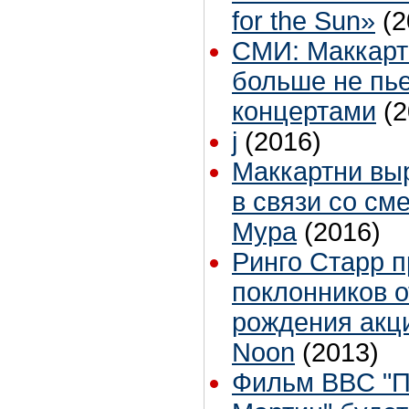
for the Sun»
(2
СМИ: Маккартн
больше не пье
концертами
(2
j
(2016)
Маккартни вы
в связи со см
Мура
(2016)
Ринго Старр 
поклонников о
рождения акци
Noon
(2013)
Фильм BBC "