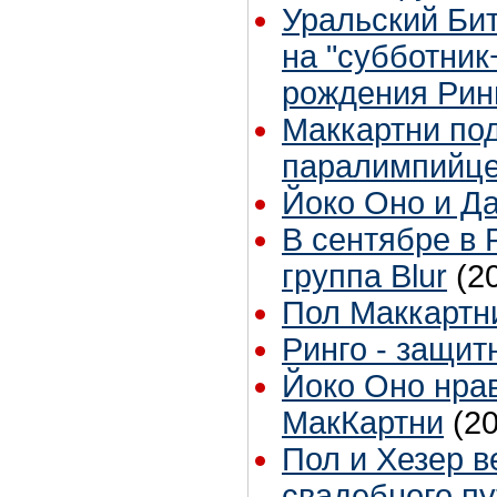
Уральский Би
на "субботни
рождения Рин
Маккартни по
паралимпийце
Йоко Оно и Д
В сентябре в 
группа Blur
(2
Пол Маккартни
Ринго - защит
Йоко Оно нра
МакКартни
(2
Пол и Хезер в
свадебного п