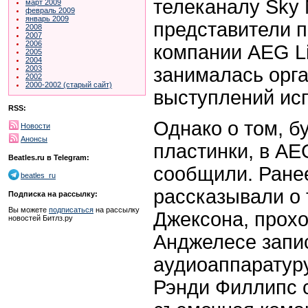
телеканалу Sky
март 2009
февраль 2009
январь 2009
представители 
2008
2007
2006
компании AEG Li
2005
2004
занималась орг
2003
2002
2000-2002 (старый сайт)
выступлений ис
RSS:
Однако о том, б
Новости
Анонсы
пластинки, в AE
Beatles.ru в Telegram:
сообщили. Ране
beatles_ru
рассказывали о 
Подписка на рассылку:
Вы можете
подписаться
на рассылку
Джексона, прохо
новостей Битлз.ру
Анджелесе запи
аудиоаппаратур
Рэнди Филлипс 