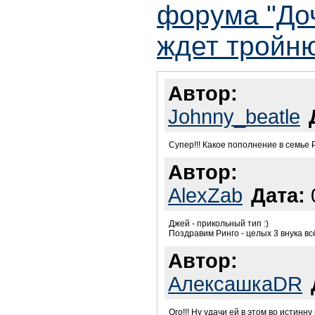
форума "До
ждет тройн
Автор:
Johnny_beatle
Супер!!! Какое пополнение в семье Ринго
Автор:
AlexZab
Дата:
Джей - прикольный тип :)
Поздравим Ринго - целых 3 внука вс
Автор:
АлексашкаDR
Ого!!! Ну удачи ей в этом во истинну н