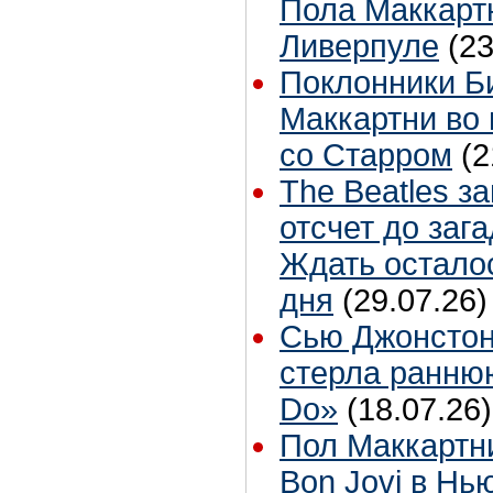
Пола Маккартн
Ливерпуле
(23
Поклонники Б
Маккартни во 
со Старром
(2
The Beatles з
отсчет до заг
Ждать остало
дня
(29.07.26)
Сью Джонстон
стерла ранню
Do»
(18.07.26)
Пол Маккартн
Bon Jovi в Нь