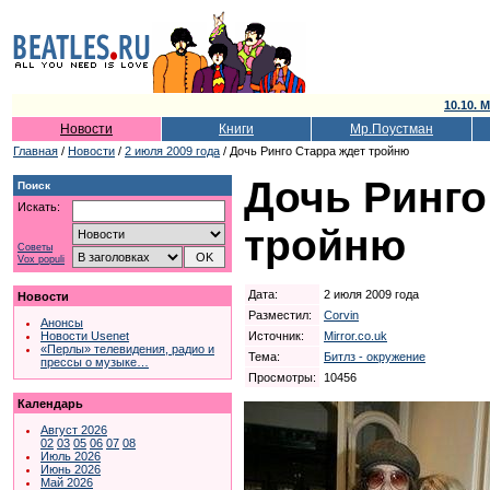
10.10. 
Новости
Книги
Мр.Поустман
Главная
/
Новости
/
2 июля 2009 года
/ Дочь Ринго Старра ждет тройню
Дочь Ринго
Поиск
Искать:
тройню
Советы
Vox populi
Дата:
2 июля 2009 года
Новости
Разместил:
Corvin
Анонсы
Источник:
Mirror.co.uk
Новости Usenet
«Перлы» телевидения, радио и
Тема:
Битлз - окружение
прессы о музыке…
Просмотры:
10456
Календарь
Август 2026
02
03
05
06
07
08
Июль 2026
Июнь 2026
Май 2026