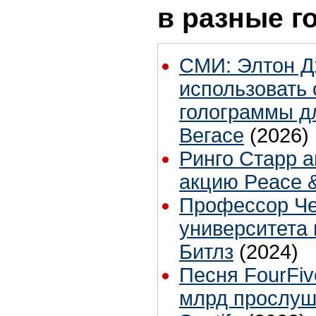
в разные г
СМИ: Элтон Д
использовать 
голограммы дл
Вегасе
(2026)
Ринго Старр 
акцию Peace 
Профессор Че
университета 
Битлз
(2024)
Песня FourFiv
млрд прослуш