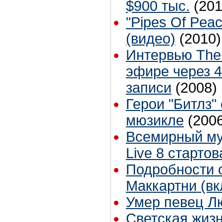
$900 тыс.
(201
"Pipes Of Pea
(видео)
(2010)
Интервью The 
эфире через 4
записи
(2008)
Герои "Битлз"
мюзикле
(200
Всемирный м
Live 8 cтарто
Подробности 
Маккартни (вк
Умер певец Л
Светская жиз