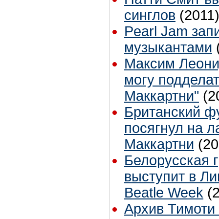
синглов
(2011
Pearl Jam зап
музыкантами
Максим Леонид
могу поддела
Маккартни"
(2
Британский ф
посягнул на л
Маккартни
(20
Белорусская г
выступит в Лив
Beatle Week
(
Архив Тимоти