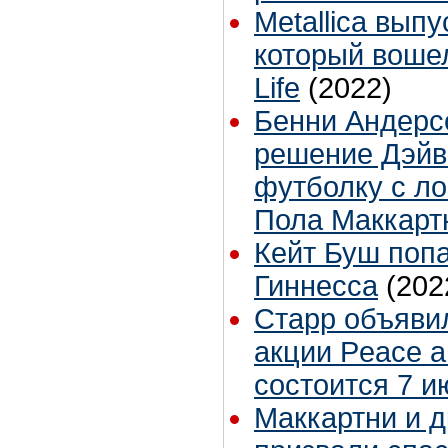
Metallica вып
который вошел
Life
(2022)
Бенни Андерс
решение Дэйв
футболку с ло
Пола Маккарт
Кейт Буш попа
Гиннесса
(202
Старр объяви
акции Peace a
состоится 7 и
Маккартни и д