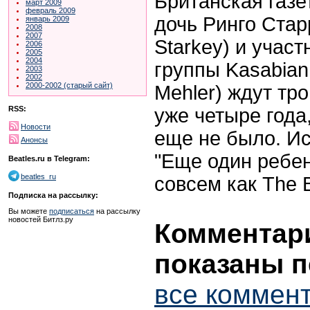
Британская газет
март 2009
февраль 2009
дочь Ринго Стар
январь 2009
2008
2007
Starkey) и учас
2006
2005
2004
группы Kasabian
2003
2002
2000-2002 (старый сайт)
Mehler) ждут тр
уже четыре года,
RSS:
Новости
еще не было. Ист
Анонсы
"Еще один ребен
Beatles.ru в Telegram:
beatles_ru
совсем как The B
Подписка на рассылку:
Вы можете
подписаться
на рассылку
новостей Битлз.ру
Комментари
показаны п
все коммент