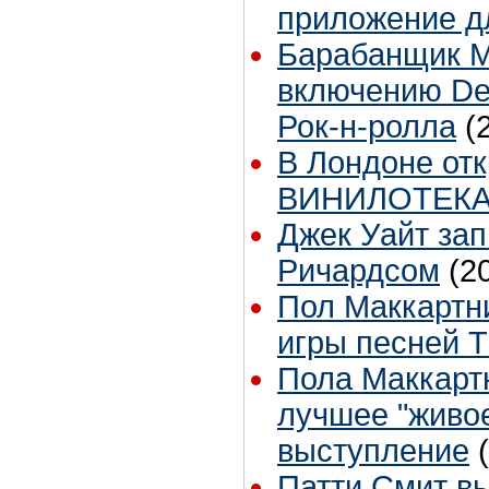
приложение д
Барабанщик Me
включению De
Рок-н-ролла
(
В Лондоне от
ВИНИЛОТЕК
Джек Уайт зап
Ричардсом
(2
Пол Маккартн
игры песней T
Пола Маккарт
лучшее "живо
выступление
Патти Смит в