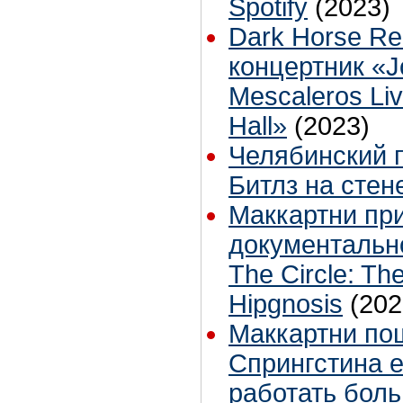
Spotify
(2023)
Dark Horse Re
концертник «J
Mescaleros Liv
Hall»
(2023)
Челябинский 
Битлз на стен
Маккартни при
документальн
The Circle: Th
Hipgnosis
(202
Маккартни пош
Спрингстина 
работать бол