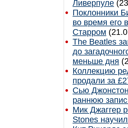
Ливерпуле
(23
Поклонники Б
во время его 
Старром
(21.0
The Beatles з
до загадочног
меньше дня
(
Коллекцию ре
продали за £2
Сью Джонстон 
раннюю запис
Мик Джаггер р
Stones научил