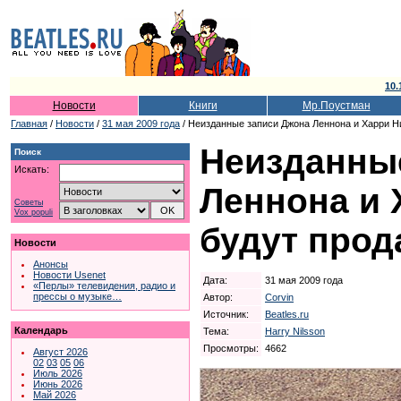
10.
Новости
Книги
Мр.Поустман
Главная
/
Новости
/
31 мая 2009 года
/ Неизданные записи Джона Леннона и Харри Н
Неизданны
Поиск
Искать:
Леннона и 
Советы
Vox populi
будут прод
Новости
Анонсы
Новости Usenet
Дата:
31 мая 2009 года
«Перлы» телевидения, радио и
прессы о музыке…
Автор:
Corvin
Источник:
Beatles.ru
Календарь
Тема:
Harry Nilsson
Просмотры:
4662
Август 2026
02
03
05
06
Июль 2026
Июнь 2026
Май 2026