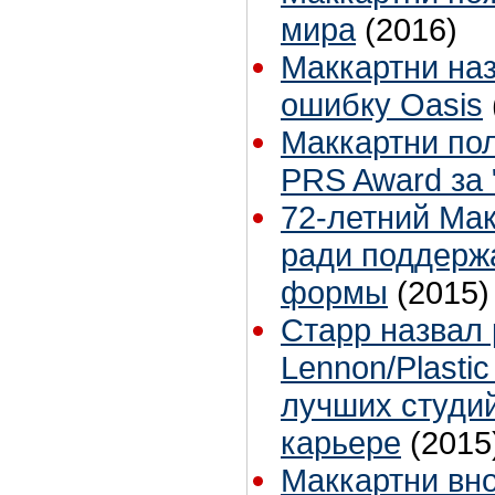
мира
(2016)
Маккартни на
ошибку Oasis
Маккартни по
PRS Award за 
72-летний Мак
ради поддерж
формы
(2015)
Старр назвал 
Lennon/Plasti
лучших студи
карьере
(2015
Маккартни вно