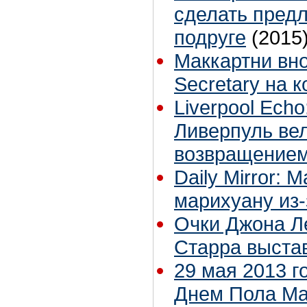
сделать предл
подруге
(2015
Маккартни вн
Secretary на 
Liverpool Ech
Ливерпуль ве
возвращение
Daily Mirror: 
марихуану из-
Очки Джона Л
Старра выста
29 мая 2013 г
Днем Пола Ма