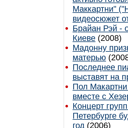
Маккартни" ("
видеосюжет от
Брайан Рэй - 
Киеве
(2008)
Мадонну приз
матерью
(200
Последнее пи
выставят на 
Пол Макартни
вместе с Хезе
Концерт группы
Петербурге бу
год
(2006)