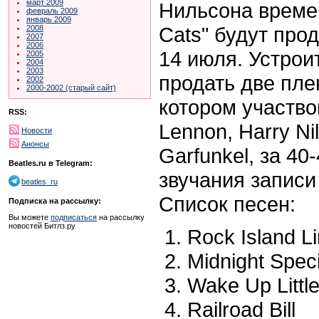
март 2009
Нильсона време
февраль 2009
январь 2009
Cats" будут про
2008
2007
2006
14 июля. Устрои
2005
2004
2003
продать две пле
2002
2000-2002 (старый сайт)
котором участво
RSS:
Lennon, Harry Ni
Новости
Анонсы
Garfunkel, за 4
Beatles.ru в Telegram:
звучания записи
beatles_ru
Список песен:
Подписка на рассылку:
Вы можете
подписаться
на рассылку
новостей Битлз.ру
Rock Island L
Midnight Speci
Wake Up Littl
Railroad Bill