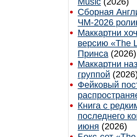
Music
(2026)
Сборная Англ
ЧМ-2026 роли
Маккартни хо
версию «The L
Принса
(2026)
Маккартни на
группой
(2026
Фейковый пос
распространяе
Книга с редк
последнего ко
июня
(2026)
Бокс-сет «The