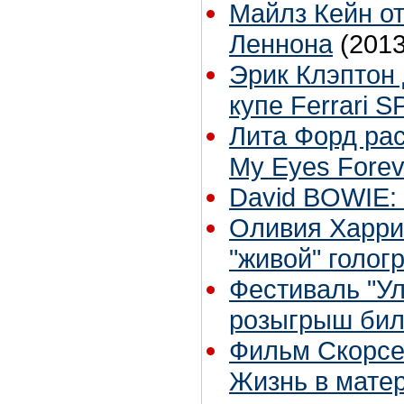
Майлз Кейн о
Леннона
(2013
Эрик Клэптон
купе Ferrari 
Лита Форд расс
My Eyes Forev
David BOWIE:
Оливия Харри
"живой" голо
Фестиваль "Ул
розыгрыш бил
Фильм Скорсе
Жизнь в мате