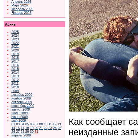
Апрель 2026
Март 2026
Февраль 2026
Январь 2026
Архив
2025
2024
2023
2022
2021
2020
2019
2018
2017
2016
2015
2014
2013
2012
2011
2010
2009
декабрь 2009
ноябрь 2009
октябрь 2009
сентябрь 2009
август 2009
июль 2009
июнь 2009
Как сообщает с
май 2009
01
03
04
05
06
07
08
10
11
12
13
14
15
17
18
19
20
21
22
23
24
25
неизданные зап
26
27
28
29
30
31
апрель 2009