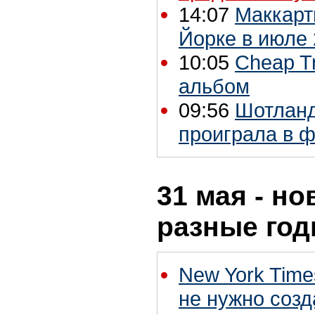
14:07
Маккарт
Йорке в июле 
10:05
Cheap T
альбом
09:56
Шотланд
проиграла в ф
31 мая - но
разные го
New York Tim
не нужно созд