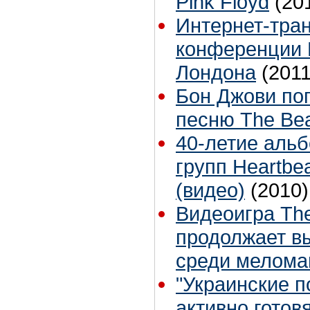
Pink Floyd
(20
Интернет-тра
конференции 
Лондона
(2011
Бон Джови поп
песню The Bea
40-летие альбо
групп Heartbea
(видео)
(2010)
Видеоигра The
продолжает в
среди мелома
"Украинские п
активно готов