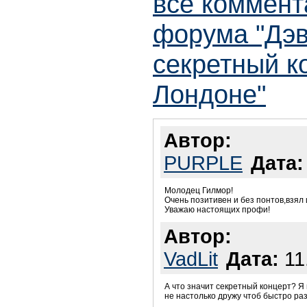
все коммент
форума "Дэв
секретный к
Лондоне"
Автор:
PURPLE
Дата:
Молодец Гилмор!
Очень позитивен и без понтов,взял 
Уважаю настоящих профи!
Автор:
VadLit
Дата:
11
А что значит секретный концерт? Я п
не настолько дружу чтоб быстро ра