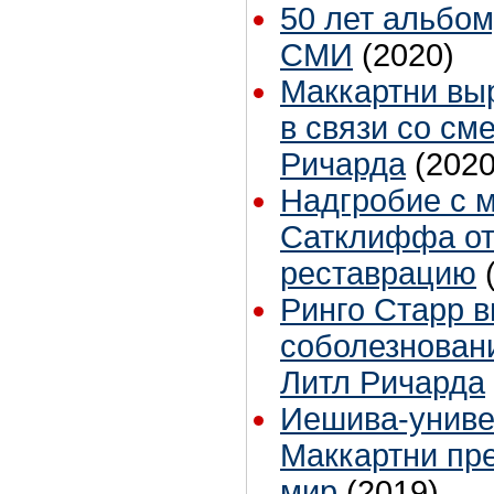
50 лет альбому
СМИ
(2020)
Маккартни вы
в связи со см
Ричарда
(2020
Надгробие с 
Сатклиффа от
реставрацию
Ринго Старр 
соболезновани
Литл Ричарда
Иешива-униве
Маккартни пр
мир
(2019)