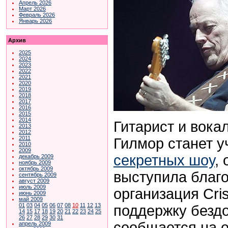
Апрель 2026
Март 2026
Февраль 2026
Январь 2026
Архив
2025
2024
2023
2022
2021
2020
2019
2018
2017
2016
2015
2014
Гитарист и вока
2013
2012
2011
Гилмор станет у
2010
2009
секретных шоу
,
декабрь 2009
ноябрь 2009
октябрь 2009
выступила благ
сентябрь 2009
август 2009
июль 2009
организация Cri
июнь 2009
май 2009
01
03
04
05
06
07
08
10
11
12
13
поддержку безд
14
15
17
18
19
20
21
22
23
24
25
26
27
28
29
30
31
сообщается на 
апрель 2009