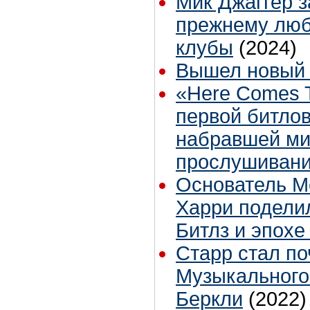
Мик Джаггер з
прежнему люб
клубы
(2024)
Вышел новый к
«Here Comes 
первой битлов
набравшей м
прослушиваний
Основатель M
Харри подели
Битлз и эпохе
Старр стал п
Музыкального
Беркли
(2022)