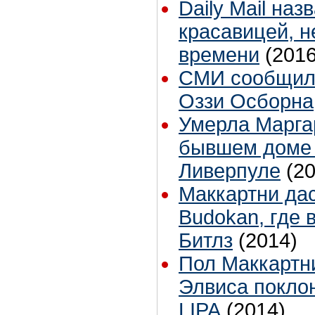
Daily Mail на
красавицей, н
времени
(2016
СМИ сообщили
Оззи Осборна
Умерла Маргар
бывшем доме 
Ливерпуле
(2
Маккартни дас
Budokan, где 
Битлз
(2014)
Пол Маккартн
Элвиса покло
LIPA
(2014)