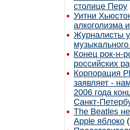
столице Перу
Уитни Хьюстон
алкоголизма 
Журналисты у
музыкального
Конец рок-н-ро
российских р
Корпорация P
заявляет - на
2006 года конц
Санкт-Петербу
The Beatles н
Apple яблоко