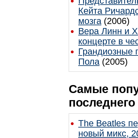
Представитель 
Кейта Ричард
мозга
(2006)
Вера Линн и 
концерте в че
Грандиозные 
Пола
(2005)
Самые попу
последнего
The Beatles п
новый микс, 