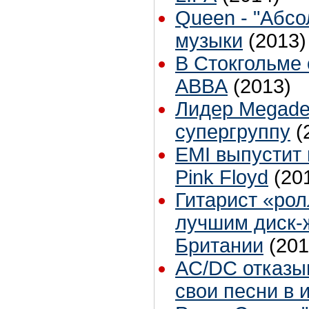
Queen - "Абсо
музыки
(2013)
В Стокгольме
ABBA
(2013)
Лидер Megade
супергруппу
(
EMI выпустит
Pink Floyd
(20
Гитарист «рол
лучшим диск-
Британии
(201
AС/DС отказы
свои песни в 