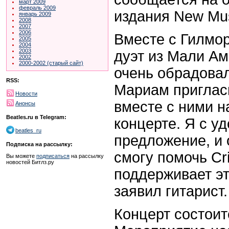
март 2009
февраль 2009
издания New Mus
январь 2009
2008
2007
2006
Вместе с Гилмо
2005
2004
2003
дуэт из Мали Ам
2002
2000-2002 (старый сайт)
очень обрадовал
RSS:
Мариам приглас
Новости
вместе с ними н
Анонсы
Beatles.ru в Telegram:
концерте. Я с у
beatles_ru
предложение, и 
Подписка на рассылку:
смогу помочь Cr
Вы можете
подписаться
на рассылку
новостей Битлз.ру
поддерживает эт
заявил гитарист.
Концерт состоит