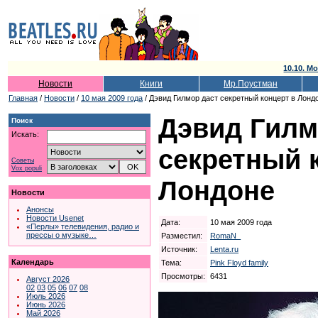
10.10. Мо
Новости
Книги
Мр.Поустман
Главная
/
Новости
/
10 мая 2009 года
/ Дэвид Гилмор даст секретный концерт в Лонд
Дэвид Гилм
Поиск
Искать:
секретный 
Советы
Vox populi
Лондоне
Новости
Анонсы
Новости Usenet
Дата:
10 мая 2009 года
«Перлы» телевидения, радио и
прессы о музыке…
Разместил:
RomaN_
Источник:
Lenta.ru
Календарь
Тема:
Pink Floyd family
Просмотры:
6431
Август 2026
02
03
05
06
07
08
Июль 2026
Июнь 2026
Май 2026