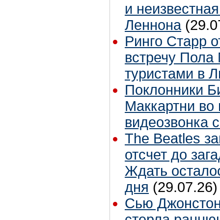
и неизвестная
Леннона
(29.0
Ринго Старр о
встречу Пола 
туристами в 
Поклонники Б
Маккартни во 
видеозвонка 
The Beatles з
отсчет до заг
Ждать остало
дня
(29.07.26)
Сью Джонстон
стерла ранню