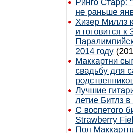
Ринго Старр:
не раньше ян
Хизер Миллз 
и готовится к
Паралимпийск
2014 году
(201
Маккартни сы
свадьбу для с
родственнико
Лучшие гитари
летие Битлз в
С воспетого 
Strawberry Fie
Пол Маккартни