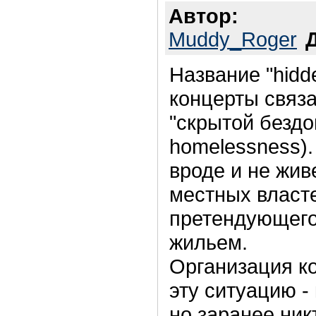
Автор:
Muddy_Roger
Название "hidd
концерты связ
"скрытой бездо
homelessness).
вроде и не живе
местных власте
претендующего
жильем.
Организация к
эту ситуацию -
но заранее никт