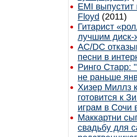
EMI выпустит 
Floyd
(2011)
Гитарист «рол
лучшим диск-
AС/DС отказы
песни в интер
Ринго Старр:
не раньше ян
Хизер Миллз 
готовится к 
играм в Сочи 
Маккартни сы
свадьбу для с