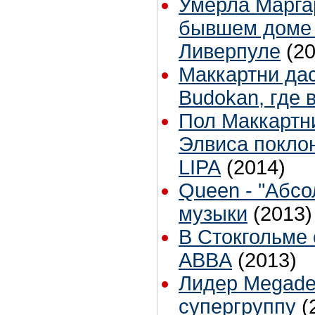
Умерла Маргар
бывшем доме 
Ливерпуле
(2
Маккартни дас
Budokan, где 
Пол Маккартн
Элвиса покло
LIPA
(2014)
Queen - "Абсо
музыки
(2013)
В Стокгольме
ABBA
(2013)
Лидер Megade
супергруппу
(