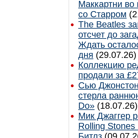
Маккартни во 
со Старром
(2
The Beatles з
отсчет до заг
Ждать остало
дня
(29.07.26)
Коллекцию ре
продали за £2
Сью Джонстон
стерла ранню
Do»
(18.07.26)
Мик Джаггер р
Rolling Stones
Битлз
(09.07.2