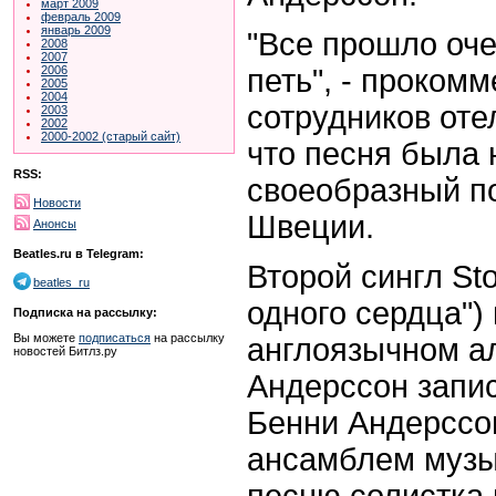
март 2009
февраль 2009
январь 2009
"Все прошло оче
2008
2007
петь", - проком
2006
2005
2004
сотрудников оте
2003
2002
2000-2002 (старый сайт)
что песня была 
RSS:
своеобразный по
Новости
Швеции.
Анонсы
Beatles.ru в Telegram:
Второй сингл Sto
beatles_ru
одного сердца")
Подписка на рассылку:
Вы можете
подписаться
на рассылку
англоязычном а
новостей Битлз.ру
Андерссон запис
Бенни Андерссо
ансамблем музы
песню солистка