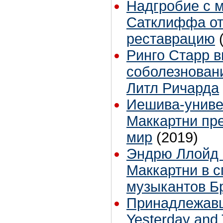
Надгробие с 
Сатклиффа от
реставрацию
Ринго Старр 
соболезновани
Литл Ричарда
Иешива-униве
Маккартни пр
мир
(2019)
Эндрю Ллойд 
Маккартни в с
музыкантов Б
Принадлежавш
Yesterday and