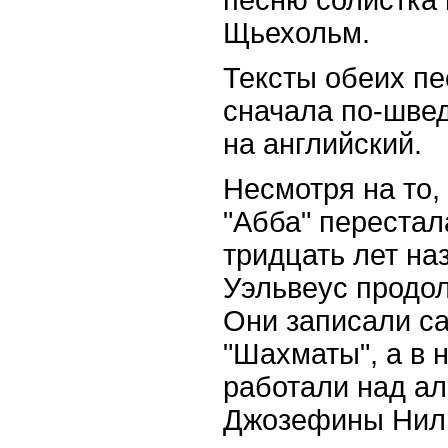
Щьехольм.
Тексты обеих пе
сначала по-швед
на английский.
Несмотря на то,
"Абба" перестал
тридцать лет на
Уэльвеус продол
Они записали са
"Шахматы", а в 
работали над а
Джозефины Нил