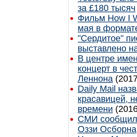
за £180 тысяч
Фильм How I W
мая в формате
"Сердитое" п
выставлено на
В центре име
концерт в чес
Леннона
(2017
Daily Mail на
красавицей, н
времени
(2016
СМИ сообщили
Оззи Осборна