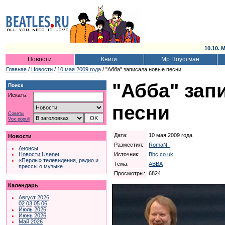
10.10. 
Новости
Книги
Мр.Поустман
Главная
/
Новости
/
10 мая 2009 года
/ "Абба" записала новые песни
"Абба" зап
Поиск
Искать:
песни
Советы
Vox populi
Дата:
10 мая 2009 года
Новости
Разместил:
RomaN_
Анонсы
Источник:
Bbc.co.uk
Новости Usenet
«Перлы» телевидения, радио и
Тема:
ABBA
прессы о музыке…
Просмотры:
6824
Календарь
Август 2026
02
03
05
06
Июль 2026
Июнь 2026
Май 2026