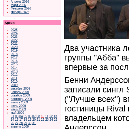
Апрель 2026
Март 2026
Февраль 2026
Январь 2026
Архив
2025
2024
2023
2022
2021
Два участника 
2020
2019
2018
группы "Абба" в
2017
2016
впервые за посл
2015
2014
2013
2012
Бенни Андерссо
2011
2010
2009
записали сингл 
декабрь 2009
ноябрь 2009
октябрь 2009
("Лучше всех") 
сентябрь 2009
август 2009
гостиницы Rival 
июль 2009
июнь 2009
май 2009
владельцем кот
01
03
04
05
06
07
08
10
11
12
13
14
15
17
18
19
20
21
22
23
24
25
26
27
28
29
30
31
Андерссон.
апрель 2009