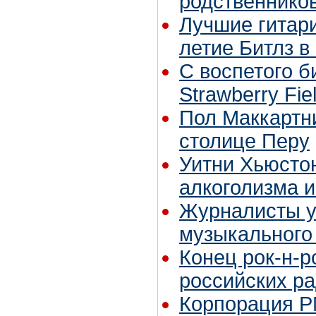
родственнико
Лучшие гитари
летие Битлз в
С воспетого 
Strawberry Fie
Пол Маккартни
столице Перу
Уитни Хьюстон
алкоголизма 
Журналисты у
музыкального
Конец рок-н-ро
российских р
Корпорация P