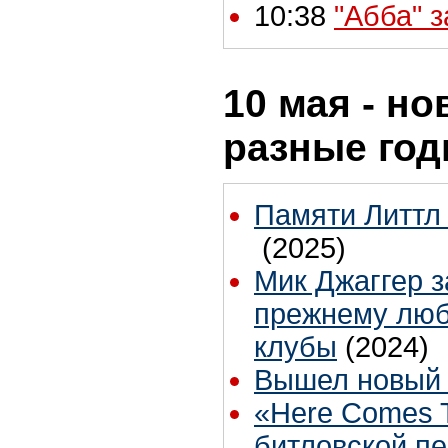
10:38
"Абба" 
10 мая - но
разные го
Памяти Литтл 
(2025)
Мик Джаггер з
прежнему люб
клубы
(2024)
Вышел новый к
«Here Comes 
битловской п