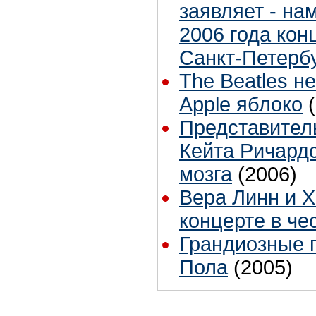
заявляет - на
2006 года конц
Санкт-Петербу
The Beatles н
Apple яблоко
Представитель 
Кейта Ричард
мозга
(2006)
Вера Линн и 
концерте в че
Грандиозные 
Пола
(2005)