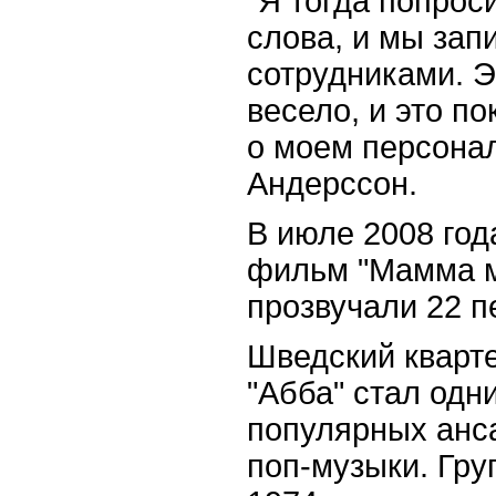
"Я тогда попрос
слова, и мы зап
сотрудниками. 
весело, и это по
о моем персонал
Андерссон.
В июле 2008 год
фильм "Мамма м
прозвучали 22 п
Шведский кварте
"Абба" стал одн
популярных анс
поп-музыки. Гру