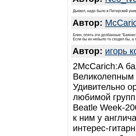
Дьявол, надо было в Питерский унив
Автор:
McCari
Блин, опять эти долбанные "Баянист
Если бы их небыло то сходил бы, а 
Автор:
игорь 
2McCarich:А ба
Великолепным 
Удивительно о
любимой групп
Beatle Week-20
к ним у англи
интерес-гитарн