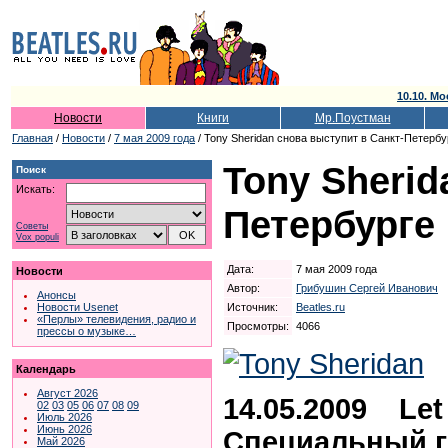
10.10. Мо
Новости
Книги
Мр.Поустман
Главная
/
Новости
/
7 мая 2009 года
/ Tony Sheridan снова выступит в Санкт-Петербу
Tony Sherid
Поиск
Искать:
Петербурге
Советы
Vox populi
Дата:
7 мая 2009 года
Новости
Автор:
Грибушин Сергей Иванович
Анонсы
Источник:
Beatles.ru
Новости Usenet
«Перлы» телевидения, радио и
Просмотры:
4066
прессы о музыке…
Календарь
Август 2026
14.05.2009 Let 
02
03
05
06
07
08
09
Июль 2026
Июнь 2026
Специальный го
Май 2026