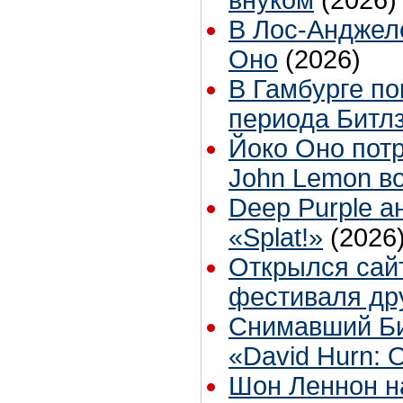
внуком
(2026)
В Лос-Анджел
Оно
(2026)
В Гамбурге по
периода Битл
Йоко Оно пот
John Lemon в
Deep Purple 
«Splat!»
(2026
Открылся сай
фестиваля др
Снимавший Би
«David Hurn: 
Шон Леннон н