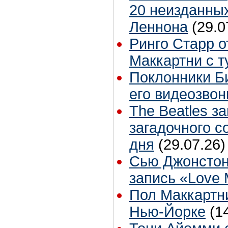
20 неизданных
Леннона
(29.0
Ринго Старр о
Маккартни с т
Поклонники Б
его видеозвон
The Beatles з
загадочного 
дня
(29.07.26)
Сью Джонстон
запись «Love
Пол Маккартни
Нью-Йорке
(1