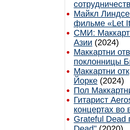
сотрудничест
Майкл Линдсе
фильме «Let I
СМИ: Маккарт
Азии
(2024)
Маккартни отв
поклонницы Би
Маккартни от
Йорке
(2024)
Пол Маккартн
Гитарист Aero
концертах во
Grateful Dead
Dead"
(2020)