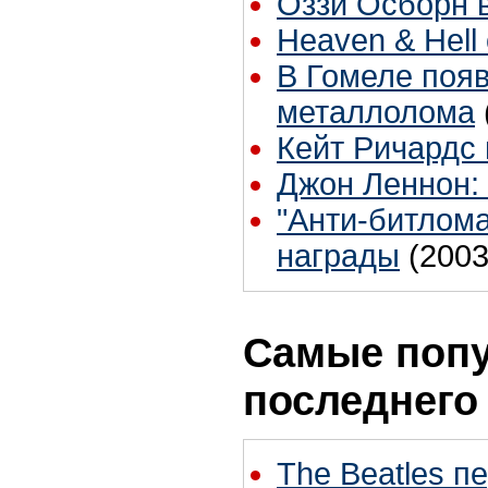
Оззи Осборн 
Heaven & Hell
В Гомеле появ
металлолома
Кейт Ричардс
Джон Леннон:
"Анти-битлом
награды
(2003
Самые попу
последнего
The Beatles п