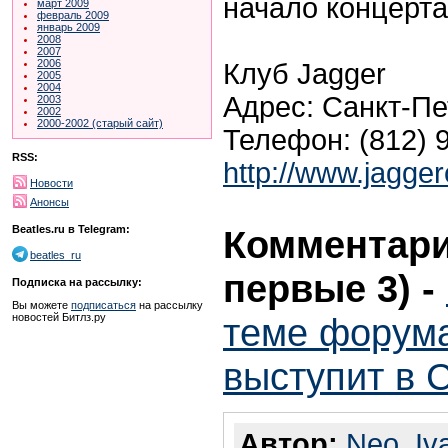
начало концерта
март 2009
февраль 2009
январь 2009
2008
2007
2006
Клуб Jagger
2005
2004
Адрес: Санкт-Пе
2003
2002
2000-2002 (старый сайт)
Телефон: (812) 
RSS:
http://www.jagger
Новости
Анонсы
Комментари
Beatles.ru в Telegram:
beatles_ru
первые 3)
-
Подписка на рассылку:
Вы можете
подписаться
на рассылку
теме форума
новостей Битлз.ру
выступит в 
Автор:
Neo_Iv