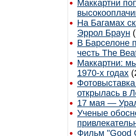
Маккартни поп
высокооплачи
На Багамах с
Эррол Браун
В Барселоне 
честь The Bea
Маккартни: м
1970-х годах
(
Фотовыставка "
открылась в 
17 мая — Урал
Ученые обос
привлекатель
Фильм "Good O