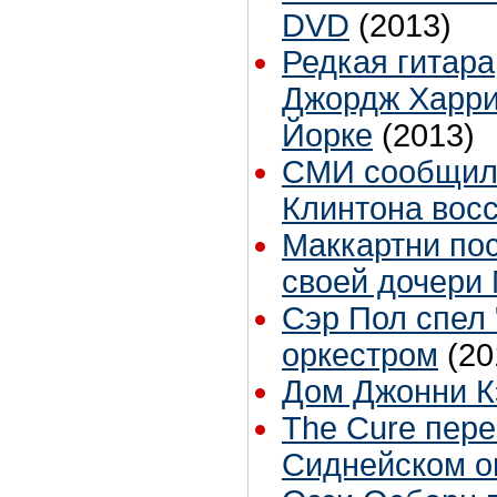
DVD
(2013)
Редкая гитара
Джордж Харрис
Йорке
(2013)
СМИ сообщили
Клинтона восс
Маккартни по
своей дочери
Сэр Пол спел 
оркестром
(20
Дом Джонни К
The Cure пер
Cиднейском о