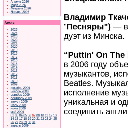
Апрель 2026
Март 2026
Февраль 2026
Январь 2026
Владимир Ткаче
Архив
"
Песняры")
— в
2025
2024
дуэт из Минска.
2023
2022
2021
2020
2019
“Puttin' On The 
2018
2017
2016
в 2006 году объ
2015
2014
2013
музыкантов, ис
2012
2011
Beatles. Музык
2010
2009
декабрь 2009
исполнение музы
ноябрь 2009
октябрь 2009
сентябрь 2009
уникальная и од
август 2009
июль 2009
июнь 2009
соединить англи
май 2009
01
03
04
05
06
07
08
10
11
12
13
14
15
17
18
19
20
21
22
23
24
25
26
27
28
29
30
31
апрель 2009