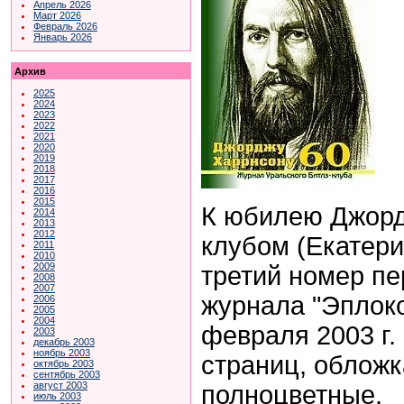
Апрель 2026
Март 2026
Февраль 2026
Январь 2026
Архив
2025
2024
2023
2022
2021
2020
2019
2018
2017
2016
2015
К юбилею Джорд
2014
2013
2012
клубом (Екатер
2011
2010
2009
третий номер пе
2008
2007
журнала "Эплок
2006
2005
2004
февраля 2003 г. 
2003
декабрь 2003
ноябрь 2003
страниц, обложк
октябрь 2003
сентябрь 2003
август 2003
полноцветные.
июль 2003