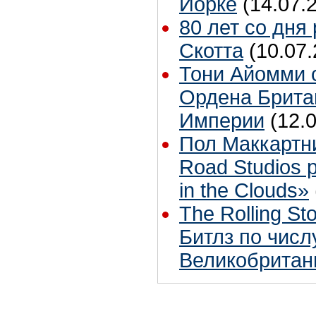
Йорке
(14.07.
80 лет со дня
Скотта
(10.07.
Тони Айомми 
Ордена Брита
Империи
(12.
Пол Маккартн
Road Studios 
in the Clouds»
The Rolling S
Битлз по чис
Великобритан