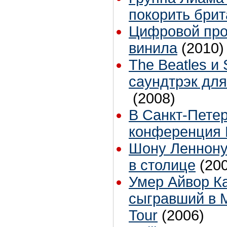
покорить брит
Цифровой про
винила
(2010)
The Beatles и 
саундтрэк дл
(2008)
В Санкт-Пете
конференция 
Шону Леннону
в столице
(20
Умер Айвор Ка
сыгравший в M
Tour
(2006)