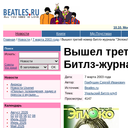
10.10. Мо
Новости
Книги
Мр.Поустман
Главная
/
Новости
/
7 марта 2003 года
/ Вышел третий номер Битлз-журнала "Эплоко
Вышел трет
Поиск
Искать:
Битлз-журн
Советы
Vox populi
Дата:
7 марта 2003 года
Новости
Автор:
Грибушин Сергей Иванович
Анонсы
Источник:
Beatles.ru
Новости Usenet
«Перлы» телевидения, радио и
Тема:
Уральский Битлз-клуб
прессы о музыке…
Просмотры:
4147
Календарь
Август 2026
02
03
05
06
07
08
Июль 2026
Июнь 2026
Май 2026