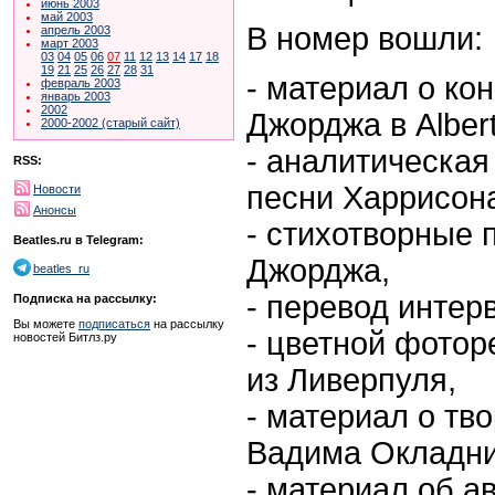
июнь 2003
май 2003
В номер вошли:
апрель 2003
март 2003
03
04
05
06
07
11
12
13
14
17
18
19
21
25
26
27
28
31
- материал о ко
февраль 2003
январь 2003
2002
Джорджа в Albert
2000-2002 (старый сайт)
- аналитическая
RSS:
песни Харрисон
Новости
Анонсы
- стихотворные 
Beatles.ru в Telegram:
Джорджа,
beatles_ru
- перевод интер
Подписка на рассылку:
Вы можете
подписаться
на рассылку
- цветной фото
новостей Битлз.ру
из Ливерпуля,
- материал о тв
Вадима Окладник
- материал об а