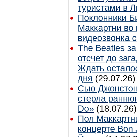
туристами в 
Поклонники Б
Маккартни во 
видеозвонка 
The Beatles з
отсчет до заг
Ждать остало
дня
(29.07.26)
Сью Джонстон
стерла ранню
Do»
(18.07.26)
Пол Маккартн
концерте Bon 