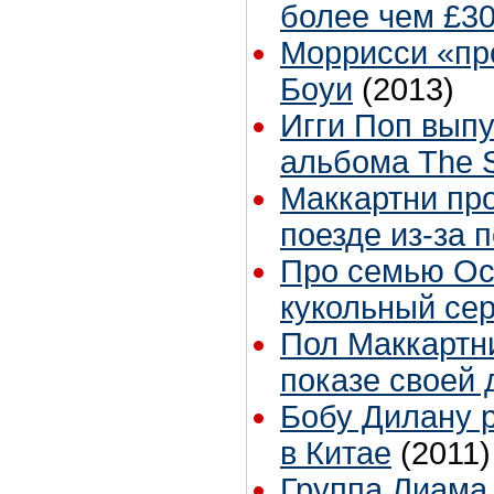
более чем £3
Моррисси «пр
Боуи
(2013)
Игги Поп выпу
альбома The 
Маккартни про
поезде из-за 
Про семью Ос
кукольный се
Пол Маккартн
показе своей 
Бобу Дилану 
в Китае
(2011)
Группа Лиама