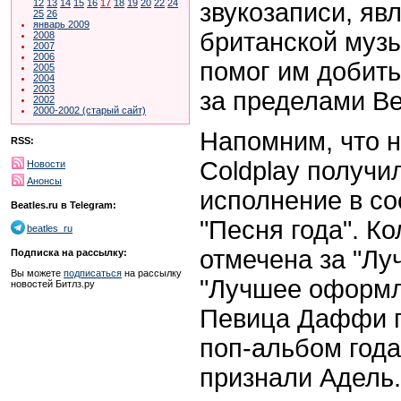
12
13
14
15
16
17
18
19
20
22
24
звукозаписи, яв
25
26
январь 2009
британской музы
2008
2007
2006
помог им добить
2005
2004
2003
за пределами Ве
2002
2000-2002 (старый сайт)
Напомним, что 
RSS:
Coldplay получи
Новости
Анонсы
исполнение в со
Beatles.ru в Telegram:
"Песня года". К
beatles_ru
отмечена за "Лу
Подписка на рассылку:
Вы можете
подписаться
на рассылку
"Лучшее оформл
новостей Битлз.ру
Певица Даффи п
поп-альбом года
признали Адель.