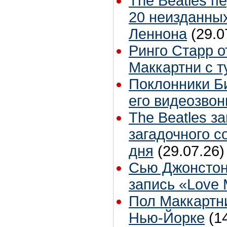
The Beatles п
20 неизданных
Леннона
(29.0
Ринго Старр о
Маккартни с т
Поклонники Б
его видеозвон
The Beatles з
загадочного 
дня
(29.07.26)
Сью Джонстон
запись «Love
Пол Маккартни
Нью-Йорке
(1