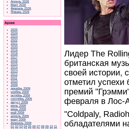
Апрель 2026
Март 2026
Февраль 2026
Январь 2026
Архив
2025
2024
2023
2022
2021
2020
2019
Лидер The Rollin
2018
2017
британская муз
2016
2015
2014
своей истории,
2013
2012
2011
отметил успехи 
2010
2009
декабрь 2009
премий "Грэмми"
ноябрь 2009
октябрь 2009
февраля в Лос-
сентябрь 2009
август 2009
июль 2009
июнь 2009
"Coldpaly, Radi
май 2009
апрель 2009
март 2009
обладателями н
февраль 2009
01
02
03
04
05
06
07
08
09
10
11