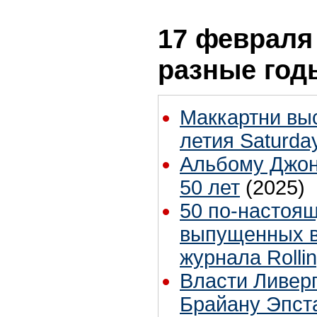
17 февраля 
разные год
Маккартни выс
летия Saturday
Альбому Джона
50 лет
(2025)
50 по-настоя
выпущенных в
журнала Rolli
Власти Ливер
Брайану Эпст