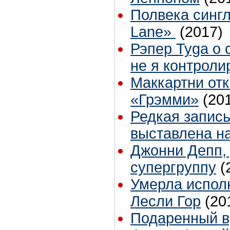
Полвека синглу
Lane»
(2017)
Рэпер Tyga о 
не я контроли
Маккартни отк
«Грэмми»
(20
Редкая запись
выставлена на
Джонни Депп,
супергруппу
(
Умерла исполн
Лесли Гор
(20
Подаренный в