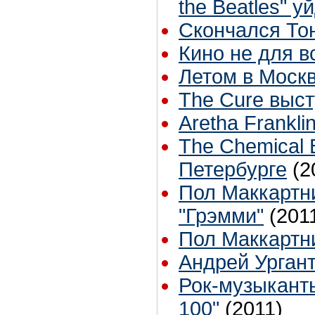
the Beatles" у
Скончался То
Кино не для в
Летом в Москв
The Cure выс
Aretha Frankli
The Chemical 
Петербурге
(2
Пол Маккартн
"Грэмми"
(201
Пол Маккартн
Андрей Ургант
Рок-музыкант
100"
(2011)