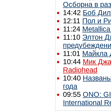
Осборна в ра
14:42
Боб Дил
12:11
Пол и Ри
11:24
Metallic
11:10
Элтон Д
предубежден
11:01
Майкла 
10:44
Мик Джа
Radiohead
10:40
Названы
года
09:55
ONO: G
International 