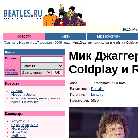
10.10. Мо
Новости
Книги
Мр.Поустман
Главная
/
Новости
/
17 февраля 2009 года
/ Мик Джаггер признался в любви к Coldpla
Мик Джагге
Поиск
Искать:
Coldplay и 
Советы
Vox populi
Дата:
17 февраля 2009 года
Новости
Разместил:
RomaN_
Анонсы
Источник:
Lenta.ru
Новости Usenet
«Перлы» телевидения, радио и
Просмотры:
5070
прессы о музыке…
Календарь
Август 2026
02
03
05
06
07
08
Июль 2026
Июнь 2026
Май 2026