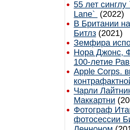
55 лет синглу 
Lane`
(2022)
В Британии н
Битлз
(2021)
Земфира испол
Нора Джонс, 
100-летие Ра
Apple Corps. 
контрафактно
Чарли Лайтни
Маккартни
(20
Фотограф Ита
фотосессии Б
Ленноном
(20