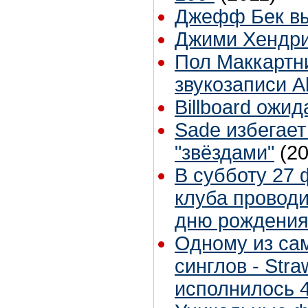
Джефф Бек вы
Джими Хендри
Пол Маккартн
звукозаписи 
Billboard ожи
Sade избегает
"звёздами"
(2
В субботу 27 
клуба провод
дню рождения
Одному из са
синглов - Stra
исполнилось 4