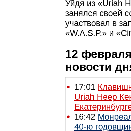
Уйдя из «Uriah 
занялся своей с
участвовал в за
«W.A.S.P.» и «Cin
12 февраля 
новости дн
17:01
Клавишн
Uriah Heep Ке
Екатеринбург
16:42
Монреал
40-ю годовщин