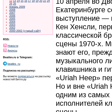
10 апреля во Дв
12
13
14
15
16
17
18
19
20
22
24
25
26
январь 2009
Екатеринбурге с
2008
2007
выступление — 
2006
2005
2004
Кен Хенсли, пе
2003
2002
2000-2002 (старый сайт)
классической бр
RSS:
сцены 1970-х. 
Новости
знают его, прежд
Анонсы
Beatles.ru в Telegram:
музыкального ли
beatles_ru
клавишника и ги
Подписка на рассылку:
«Uriah Heep» пе
Вы можете
подписаться
на рассылку
новостей Битлз.ру
Но и вне «Uriah
одним из самых 
исполнителей кл
сцены.