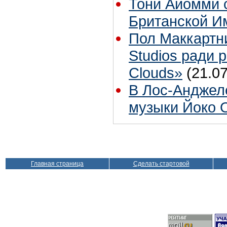
Тони Айомми 
Британской И
Пол Маккартн
Studios ради р
Clouds»
(21.07
В Лос-Анджел
музыки Йоко 
Главная страница
Сделать стартовой