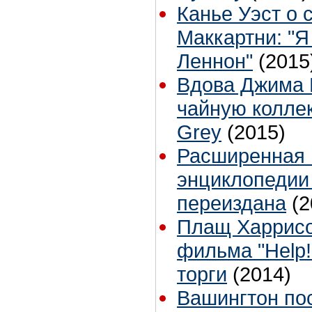
Канье Уэст о 
Маккартни: "Я
Леннон"
(2015
Вдова Джима 
чайную коллек
Grey
(2015)
Расширенная 
энциклопедии 
переиздана
(2
Плащ Харрисо
фильма "Help!
торги
(2014)
Вашингтон пос