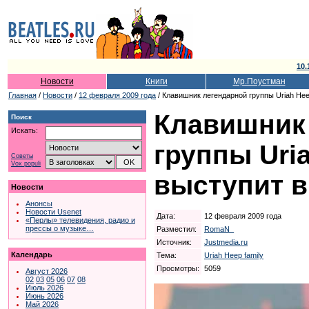
10.
Новости
Книги
Мр.Поустман
Главная
/
Новости
/
12 февраля 2009 года
/ Клавишник легендарной группы Uriah He
Клавишник
Поиск
Искать:
группы Uri
Советы
Vox populi
выступит в
Новости
Анонсы
Новости Usenet
Дата:
12 февраля 2009 года
«Перлы» телевидения, радио и
прессы о музыке…
Разместил:
RomaN_
Источник:
Justmedia.ru
Календарь
Тема:
Uriah Heep family
Просмотры:
5059
Август 2026
02
03
05
06
07
08
Июль 2026
Июнь 2026
Май 2026