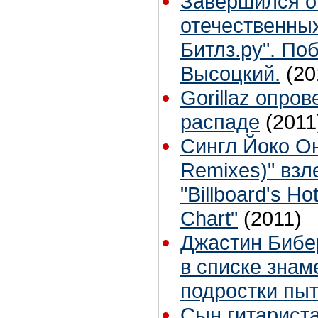
Завершился о
отечественны
Битлз.ру". П
Высоцкий.
(20
Gorillaz опро
распаде
(2011
Сингл Йоко Он
Remixes)" взл
"Billboard's H
Chart"
(2011)
Джастин Бибе
в списке знам
подростки пыт
Сын гитариста