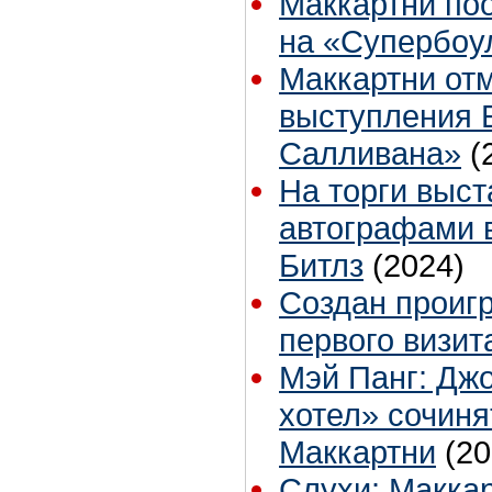
Маккартни по
на «Супербоу
Маккартни отм
выступления 
Салливана»
(
На торги выст
автографами 
Битлз
(2024)
Создан проигр
первого визит
Мэй Панг: Дж
хотел» сочиня
Маккартни
(20
Слухи: Маккар