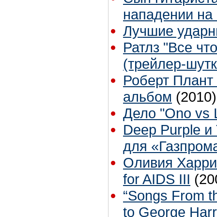
нападении на 
Лучшие ударн
Ратлз "Все что
(трейлер-шутк
Роберт Плант
альбом
(2010)
Дело "Ono vs 
Deep Purple и
для «Газпром
Оливия Харрис
for AIDS III
(20
“Songs From th
to George Harr