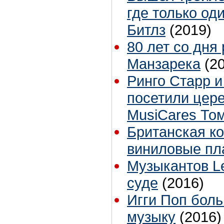
где только од
Битлз
(2019)
80 лет со дня
Манзарека
(2
Ринго Старр 
посетили цер
MusiCares То
Британская к
виниловые пл
Музыкантов Le
суде
(2016)
Игги Поп боль
музыку
(2016)