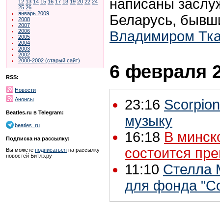
написаны заслу
12
13
14
15
16
17
18
19
20
22
24
25
26
январь 2009
Беларусь, бывш
2008
2007
2006
Владимиром Тка
2005
2004
2003
2002
2000-2002 (старый сайт)
6 февраля 2
RSS:
Новости
Анонсы
23:16
Scorpio
Beatles.ru в Telegram:
музыку
beatles_ru
16:18
В минск
Подписка на рассылку:
состоится пр
Вы можете
подписаться
на рассылку
новостей Битлз.ру
11:10
Стелла 
для фонда "Co