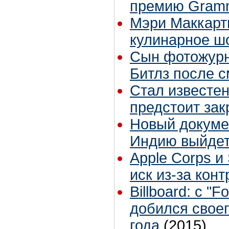
премию Gram
Мэри Маккарт
кулинарное ш
Сын фотожурн
Битлз после с
Стал известен
предстоит за
Новый докуме
Индию выйдет 
Apple Corps и
иск из-за кон
Billboard: с 
добился своег
года
(2015)