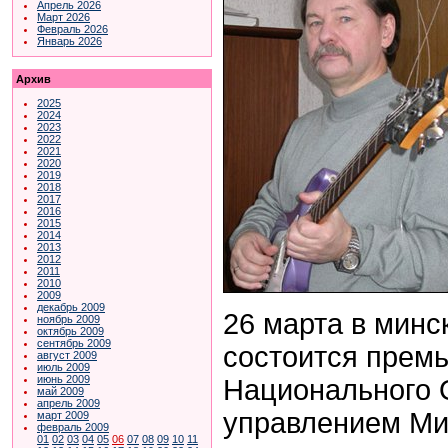
Апрель 2026
Март 2026
Февраль 2026
Январь 2026
Архив
2025
2024
2023
2022
2021
2020
2019
2018
2017
2016
2015
2014
2013
2012
2011
2010
2009
декабрь 2009
26 марта в мин
ноябрь 2009
октябрь 2009
сентябрь 2009
состоится прем
август 2009
июль 2009
июнь 2009
Национального 
май 2009
апрель 2009
управлением Ми
март 2009
февраль 2009
01
02
03
04
05
06
07
08
09
10
11