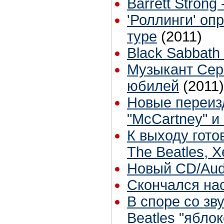
Barrett Strong 
'Роллинги' оп
туре
(2011)
Black Sabbat
Музыкант Cерг
юбилей
(2011)
Новые переиз
"McCartney" и 
К выходу гото
The Beatles, 
Новый CD/Aud
Скончался на
В споре со з
Beatles "ябло