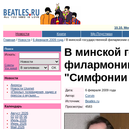
10.10. Мо
Новости
Книги
Мр.Поустман
Главная
/
Новости
/
6 февраля 2009 года
/ В минской государственной филармонии 
В минской 
Поиск
Искать:
филармонии
Советы
Vox populi
"Симфонии 
Новости
Анонсы
Новости Usenet
Дата:
6 февраля 2009 года
«Перлы» телевидения, радио и
прессы о музыке…
Автор:
Corvin
Источник:
Beatles.ru
Календарь
Просмотры:
4583
Август 2026
02
03
05
06
Июль 2026
Июнь 2026
Май 2026