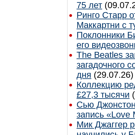
75 лет
(09.07.
Ринго Старр о
Маккартни с т
Поклонники Б
его видеозвон
The Beatles з
загадочного 
дня
(29.07.26)
Коллекцию ре
£27,3 тысячи
Сью Джонстон
запись «Love
Мик Джаггер р
научились у Б