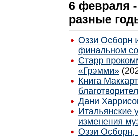
6 февраля -
разные год
Оззи Осборн и
финальном со
Старр проком
«Грэмми»
(20
Книга Маккарт
благотворите
Дани Харрисон
Итальянские 
изменения му
Оззи Осборн, 