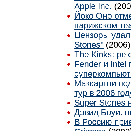
Apple Inc.
(200
Йоко Оно отм
парижском теа
Цензоры удали
Stones"
(2006)
The Kinks: ре
Fender и Intel
суперкомпьют
Маккартни под
тур в 2006 год
Super Stones 
Дэвид Боуи: н
В Россию при