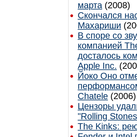
марта
(2008)
Скончался нас
Махариши
(20
В споре со з
компанией The
досталось ко
Apple Inc.
(200
Йоко Оно отме
перформансом
Chatele
(2006)
Цензоры удал
"Rolling Stones
The Kinks: ре
Fender и Intel