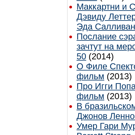
Маккартни и 
Дэвиду Летте
Эда Саллива
Послание сэр
зачтут на ме
50
(2014)
О Филе Спект
фильм
(2013)
Про Игги Попа
фильм
(2013)
В бразильском
Джонов Ленно
Умер Гари Му