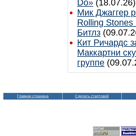
Do»
(18.07.26)
Мик Джаггер р
Rolling Stones
Битлз
(09.07.2
Кит Ричардс з
Маккартни ску
группе
(09.07.
Главная страница
Сделать стартовой