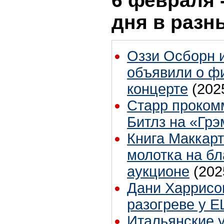
6 февраля 
дня в разн
Оззи Осборн и
объявили о ф
концерте
(202
Старр проком
Битлз на «Гр
Книга Маккарт
молотка на б
аукционе
(202
Дани Харрисо
разогреве у 
Итальянские 