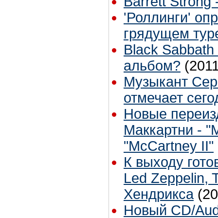
Barrett Strong 
'Роллинги' оп
грядущем тур
Black Sabbath
альбом?
(2011
Музыкант Cерг
отмечает сег
Новые переиз
Маккартни - "
"McCartney II"
К выходу гото
Led Zeppelin, 
Хендрикса
(20
Новый CD/Aud