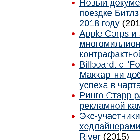
Новый докуме
поездке Битлз
2018 году
(201
Apple Corps и
многомиллион
контрафактно
Billboard: с "
Маккартни до
успеха в чарта
Ринго Старр р
рекламной ка
Экс-участник
хедлайнерами
River
(2015)