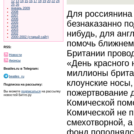
12
13
14
15
16
17
18
19
20
22
24
25
26
январь 2009
Для россиянина 
2008
2007
2006
безнаказанно по
2005
2004
2003
нибудь, для анг
2002
2000-2002 (старый сайт)
помочь ближнему
RSS:
Британии провод
Новости
«День красного н
Анонсы
Beatles.ru в Telegram:
миллионы брита
beatles_ru
клоунские носы,
Подписка на рассылку:
пожертвование 
Вы можете
подписаться
на рассылку
новостей Битлз.ру
Комической помо
Комической не п
смехотворной, а
фонд пополнялс