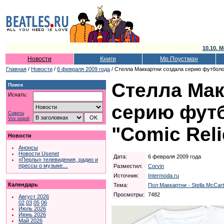
10.10. М
Новости
Книги
Мр.Поустман
Главная
/
Новости
/
6 февраля 2009 года
/ Стелла Маккартни создала серию футболок
Стелла Мак
Поиск
Искать:
серию фут
Советы
Vox populi
"Comic Reli
Новости
Анонсы
Новости Usenet
Дата:
6 февраля 2009 года
«Перлы» телевидения, радио и
прессы о музыке…
Разместил:
Corvin
Источник:
Intermoda.ru
Календарь
Тема:
Пол Маккартни - Stella McCar
Просмотры:
7482
Август 2026
02
03
05
06
Июль 2026
Июнь 2026
Май 2026