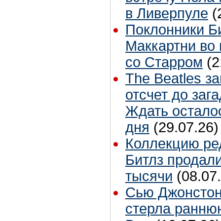
в Ливерпуле
(
Поклонники Б
Маккартни во 
со Старром
(2
The Beatles з
отсчет до заг
Ждать остало
дня
(29.07.26)
Коллекцию ре
Битлз продали
тысячи
(08.07
Сью Джонстон
стерла ранню