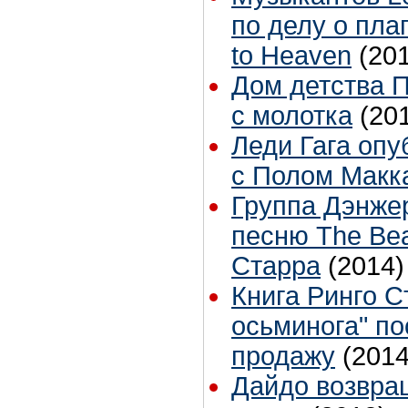
по делу о пла
to Heaven
(20
Дом детства 
с молотка
(20
Леди Гага опу
с Полом Макка
Группа Дэнже
песню The Bea
Старра
(2014)
Книга Ринго С
осьминога" по
продажу
(2014
Дайдо возвра