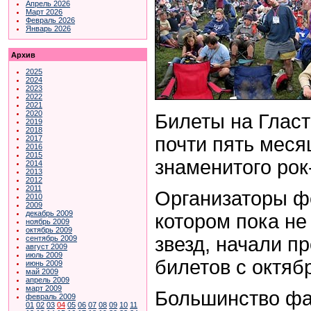
Апрель 2026
Март 2026
Февраль 2026
Январь 2026
Архив
2025
2024
2023
2022
2021
2020
Билеты на Глас
2019
2018
почти пять меся
2017
2016
2015
знаменитого рок
2014
2013
2012
2011
Организаторы фе
2010
2009
декабрь 2009
котором пока не
ноябрь 2009
октябрь 2009
звезд, начали п
сентябрь 2009
август 2009
июль 2009
билетов с октяб
июнь 2009
май 2009
апрель 2009
март 2009
Большинство фа
февраль 2009
01
02
03
04
05
06
07
08
09
10
11