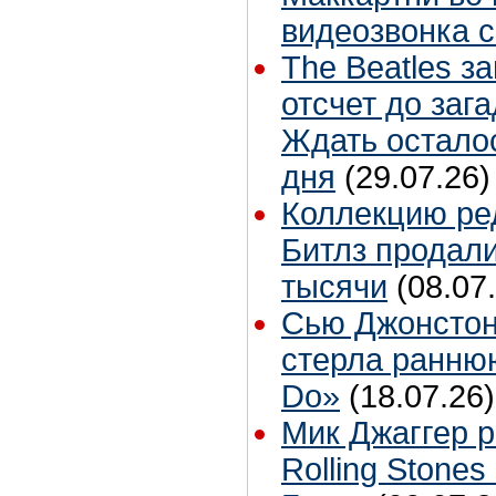
видеозвонка 
The Beatles з
отсчет до заг
Ждать остало
дня
(29.07.26)
Коллекцию ре
Битлз продали
тысячи
(08.07
Сью Джонстон
стерла ранню
Do»
(18.07.26)
Мик Джаггер р
Rolling Stones