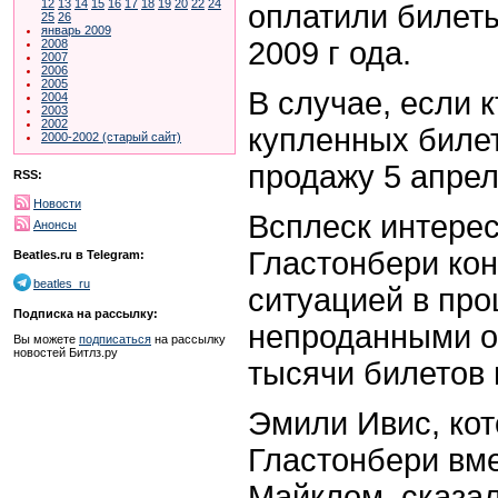
12
13
14
15
16
17
18
19
20
22
24
оплатили билеты
25
26
январь 2009
2009 г ода.
2008
2007
2006
2005
В случае, если к
2004
2003
2002
купленных билет
2000-2002 (старый сайт)
продажу 5 апрел
RSS:
Новости
Всплеск интере
Анонсы
Гластонбери кон
Beatles.ru в Telegram:
beatles_ru
ситуацией в про
Подписка на рассылку:
непроданными о
Вы можете
подписаться
на рассылку
новостей Битлз.ру
тысячи билетов 
Эмили Ивис, кот
Гластонбери вме
Майклом, сказа