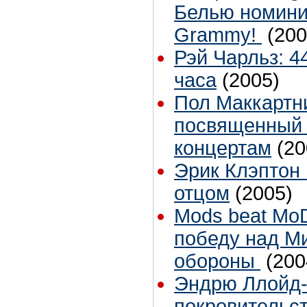
Белью номини
Grammy!
(200
Рэй Чарльз: 4
часа
(2005)
Пол Маккартн
посвященный 
концертам
(20
Эрик Клэптон 
отцом
(2005)
Mods beat Mo
победу над М
обороны
(200
Эндрю Ллойд-
покровительст