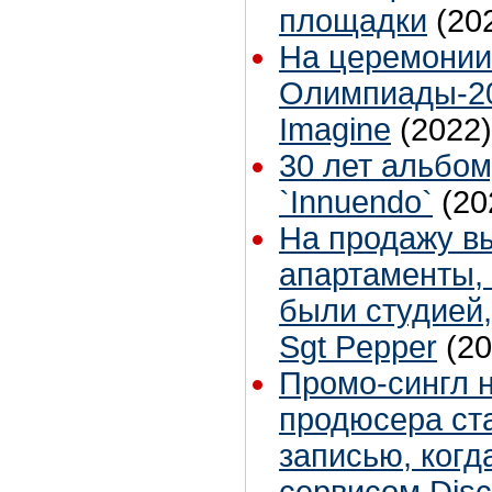
площадки
(20
На церемонии
Олимпиады-20
Imagine
(2022)
30 лет альбо
`Innuendo`
(20
На продажу в
апартаменты, 
были студией,
Sgt Pepper
(20
Промо-сингл 
продюсера ст
записью, когд
сервисом Dis