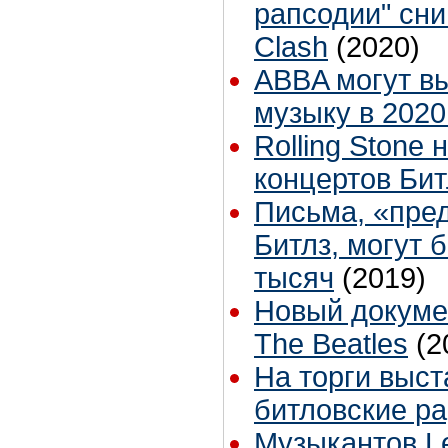
рапсодии" сни
Clash
(2020)
ABBA могут в
музыку в 2020
Rolling Stone
концертов Бит
Письма, «пре
Битлз, могут 
тысяч
(2019)
Новый докуме
The Beatles
(2
На торги выс
битловские р
Музыкантов Le