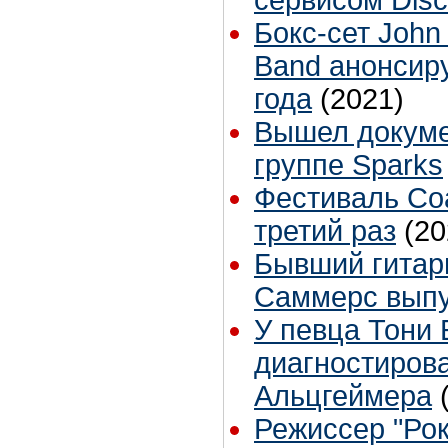
Бокс-сет John
Band анонсир
года
(2021)
Вышел докум
группе Sparks
Фестиваль Coa
третий раз
(20
Бывший гитари
Саммерс выпу
У певца Тони 
диагностиров
Альцгеймера
Режиссер "Рок