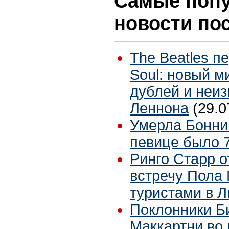
Самые поп
новости по
The Beatles п
Soul: новый м
дублей и неиз
Леннона
(29.0
Умерла Бонни
певице было 7
Ринго Старр о
встречу Пола 
туристами в 
Поклонники Б
Маккартни во 