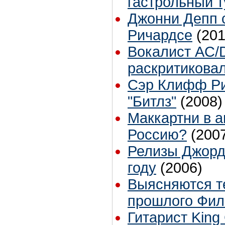
гастрольный т
Джонни Депп 
Ричардсе
(201
Вокалист AC/
раскритикова
Сэр Клифф Ри
"Битлз"
(2008)
Маккартни в а
Россию?
(200
Релизы Джорд
году
(2006)
Выясняются т
прошлого Фил
Гитарист King