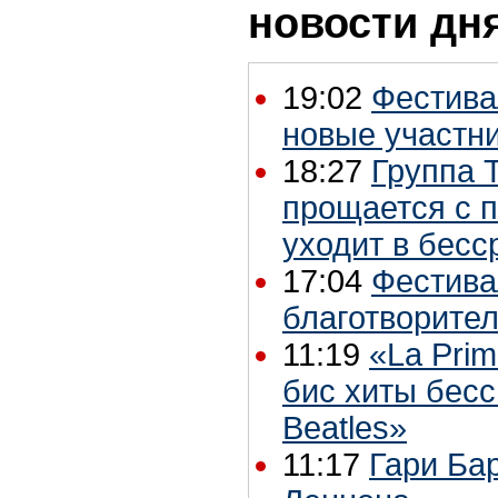
новости дн
19:02
Фестивал
новые участн
18:27
Группа 
прощается с 
уходит в бесс
17:04
Фестивал
благотворите
11:19
«La Prim
бис хиты бес
Beatles»
11:17
Гари Ба