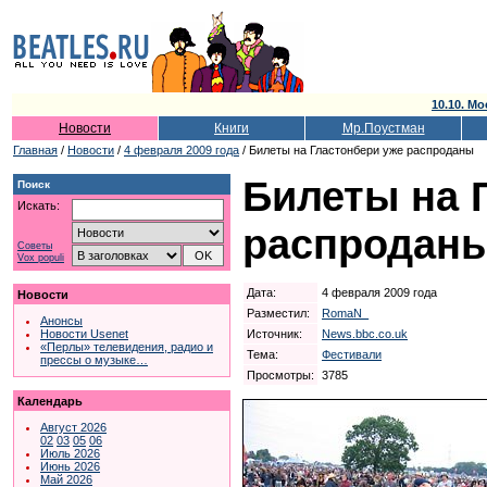
10.10. Мо
Новости
Книги
Мр.Поустман
Главная
/
Новости
/
4 февраля 2009 года
/ Билеты на Гластонбери уже распроданы
Билеты на 
Поиск
Искать:
распродан
Советы
Vox populi
Дата:
4 февраля 2009 года
Новости
Разместил:
RomaN_
Анонсы
Источник:
News.bbc.co.uk
Новости Usenet
«Перлы» телевидения, радио и
Тема:
Фестивали
прессы о музыке…
Просмотры:
3785
Календарь
Август 2026
02
03
05
06
Июль 2026
Июнь 2026
Май 2026