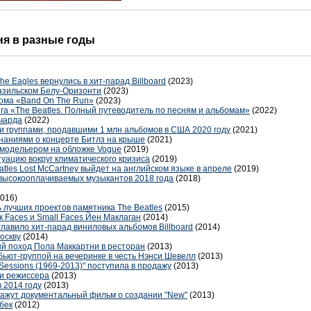
дня в разные годы
e Eagles вернулись в хит-парад Billboard
(2023)
разильском Белу-Оризонти
(2023)
ома «Band On The Run»
(2023)
га «The Beatles. Полный путеводитель по песням и альбомам»
(2022)
ичарда
(2022)
и группами, продавшими 1 млн альбомов в США 2020 году
(2021)
наниями о концерте Битлз на крыше
(2021)
 модельером на обложке Vogue
(2019)
уацию вокруг климатического кризиса
(2019)
atles Lost McCartney выйдет на английском языке в апреле
(2019)
 высокооплачиваемых музыкантов 2018 года
(2018)
2016)
 лучших проектов памятника The Beatles
(2015)
к Faces и Small Faces Йен Маклаган
(2014)
зглавило хит-парад виниловых альбомов Billboard
(2014)
оскву
(2014)
й поход Пола Маккартни в ресторан
(2013)
бьют-группой на вечеринке в честь Нэнси Шевелл
(2013)
 Sessions (1969-2013)" поступила в продажу
(2013)
и режиссера
(2013)
в 2014 году
(2013)
окажут документальный фильм о создании "New"
(2013)
бек
(2012)