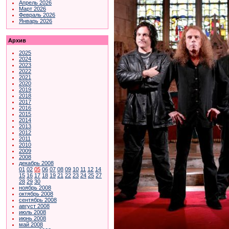
Апрель 2026
Март 2026
Февраль 2026
Январь 2026
Архив
2025
2024
2023
2022
2021
2020
2019
2018
2017
2016
2015
2014
2013
2012
2011
2010
2009
2008
декабрь 2008
01
02
05
06
07
08
09
10
11
12
14
15
16
17
18
19
21
22
23
24
25
27
28
29
30
ноябрь 2008
октябрь 2008
сентябрь 2008
август 2008
июль 2008
июнь 2008
май 2008