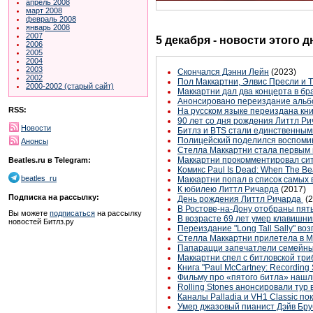
апрель 2008
март 2008
февраль 2008
январь 2008
2007
5 декабря - новости этого 
2006
2005
2004
2003
Скончался Дэнни Лейн
(2023)
2002
Пол Маккартни, Элвис Пресли и Th
2000-2002 (старый сайт)
Маккартни дал два концерта в б
Анонсировано переиздание альб
RSS:
На русском языке переиздана кни
90 лет со дня рождения Литтл Р
Новости
Битлз и BTS стали единственным
Полицейский поделился воспоми
Анонсы
Стелла Маккартни стала первым
Маккартни прокомментировал сит
Beatles.ru в Telegram:
Комикс Paul Is Dead: When The Be
beatles_ru
Маккартни попал в список самых
К юбилею Литтл Ричарда
(2017)
Подписка на рассылку:
День рождения Литтл Ричарда
(
В Ростове-на-Дону отобраны пять
Вы можете
подписаться
на рассылку
В возрасте 69 лет умер клавишни
новостей Битлз.ру
Переиздание "Long Tall Sally" во
Стелла Маккартни прилетела в М
Папарацци запечатлели семейны
Маккартни спел с битловской три
Книга "Paul McCartney: Recording
Фильму про «пятого битла» нашл
Rolling Stones анонсировали тур 
Каналы Palladia и VH1 Classic п
Умер джазовый пианист Дэйв Бру