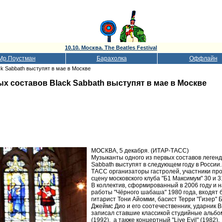
10.10. Москва. The Beatles Festival
Мр.Поустман
Барахолка
Оффлайн
ck Sabbath выступят в мае в Москве
х составов Black Sabbath выступят в мае в Москве
МОСКВА, 5 декабря. (ИТАР-ТАСС)
Музыканты одного из первых составов легенд
Sabbath выступят в следующем году в России.
ТАСС организаторы гастролей, участники прое
сцену московского клуба "Б1 Максимум" 30 и 3
В коллектив, сформированный в 2006 году и 
работы "Чёрного шабаша" 1980 года, входят 
гитарист Тони Айомми, басист Терри "Гизер" 
Джеймс Дио и его соотечественник, ударник 
записал ставшие классикой студийные альбом
(1992), а также концертный "Live Evil" (1982).