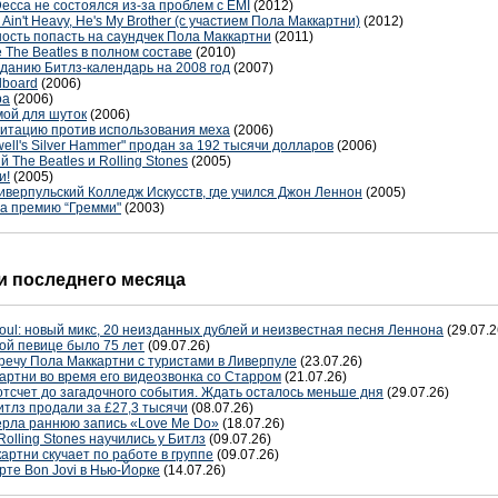
ecca не состоялся из-за проблем с EMI
(2012)
He Ain't Heavy, He's My Brother (с участием Пола Маккартни)
(2012)
сть попасть на саундчек Пола Маккартни
(2011)
The Beatles в полном составе
(2010)
изданию Битлз-календарь на 2008 год
(2007)
lboard
(2006)
ра
(2006)
мой для шуток
(2006)
гитацию против использования меха
(2006)
ell's Silver Hammer" продан за 192 тысячи долларов
(2006)
 The Beatles и Rolling Stones
(2005)
и!
(2005)
иверпульский Колледж Искусств, где учился Джон Леннон
(2005)
а премию “Гремми"
(2003)
 последнего месяца
oul: новый микс, 20 неизданных дублей и неизвестная песня Леннона
(29.07.2
ой певице было 75 лет
(09.07.26)
речу Пола Маккартни с туристами в Ливерпуле
(23.07.26)
артни во время его видеозвонка со Старром
(21.07.26)
отсчет до загадочного события. Ждать осталось меньше дня
(29.07.26)
тлз продали за £27,3 тысячи
(08.07.26)
терла раннюю запись «Love Me Do»
(18.07.26)
Rolling Stones научились у Битлз
(09.07.26)
артни скучает по работе в группе
(09.07.26)
рте Bon Jovi в Нью-Йорке
(14.07.26)