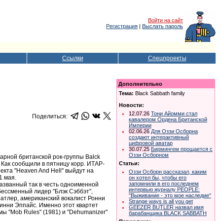
Войти на сайт
Регистрация
|
Выслать пароль
Ссылки
Спецпроекты
Дополнительно
Тема:
Black Sabbath family
Новости:
12.07.26
Тони Айомми стал
Поделиться:
кавалером Ордена Британской
Империи
02.06.26
Для Оззи Осборна
создают интерактивный
цифровой аватар
30.07.25
Бирмингем прощается с
Оззи Осборном
арной британской рок-группы Balck
 Как сообщили в пятницу корр. ИТАР-
Статьи:
кта "Heaven And Hell" выйдут на
Оззи Осборн рассказал, каким
1 мая.
он хотел бы, чтобы его
запомнили в его последнем
названный так в честь одноименной
интервью журналу PEOPLE:
бессменный лидер "Блэк Сэббэт",
"Выживание - это мое наследие"
Батлер, американский вокалист Ронни
Strange ways is all you get
Винни Эппайс. Именно этот квартет
GEEZER BUTLER назвал имя
ы "Mob Rules" (1981) и "Dehumanizer"
барабанщика BLACK SABBATH