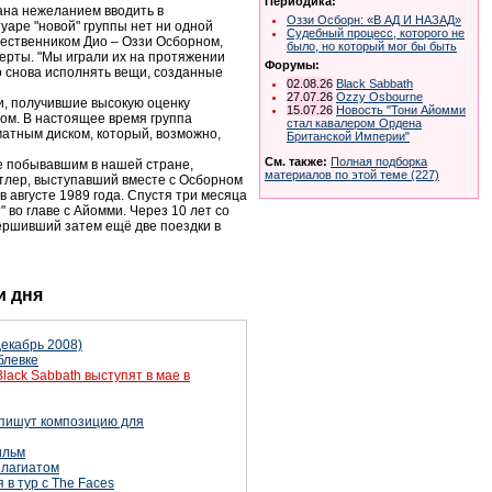
Периодика:
ана нежеланием вводить в
Оззи Осборн: «В АД И НАЗАД»
уаре "новой" группы нет ни одной
Судебный процесс, которого не
ественником Дио – Оззи Осборном,
было, но который мог бы быть
ерты. "Мы играли их на протяжении
Форумы:
но снова исполнять вещи, созданные
02.08.26
Black Sabbath
27.07.26
Ozzy Osbourne
ни, получившие высокую оценку
15.07.26
Новость "Тони Айомми
бом. В настоящее время группа
стал кавалером Ордена
атным диском, который, возможно,
Британской Империи"
См. также:
Полная подборка
е побывавшим в нашей стране,
материалов по этой теме (227)
тлер, выступавший вместе с Осборном
 августе 1989 года. Спустя три месяца
 во главе с Айомми. Через 10 лет со
ершивший затем ещё две поездки в
и дня
екабрь 2008)
блевке
lack Sabbath выступят в мае в
запишут композицию для
ильм
плагиатом
 в тур с The Faces