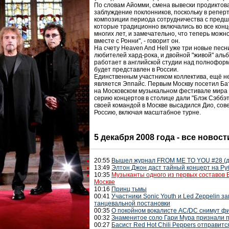
По словам Айомми, смена вывески продиктов
заблуждение поклонников, поскольку в реперт
композиции периода сотрудничества с предш
которые традиционно включались во все конц
многих лет, и замечательно, что теперь мож
вместе с Ронни", - говорит он.
На счету Heaven And Hell уже три новые пес
любителей хард-рока, и двойной "живой" аль
работает в английской студии над полноформ
будет представлен в России.
Единственным участником коллектива, ещё н
является Эппайс. Первым Москву посетил Ба
на Московском музыкальном фестивале мира в
серию концертов в столице дали "Блэк Сэббэт"
своей командой в Москве высадился Дио, сов
Россию, включая масштабное турне.
5 декабря 2008 года - все новост
20:55
Вышел журнал FROM ME TO YOU #28 (д
13:49
Элтон Джон даст тайный концерт на Ру
10:35
Музыканты одного из первых составов B
Москве
10:16
Принц тьмы
00:41
Участники Sonic Youth и Led Zeppelin 
танцевальной постановки
00:35
О покойном вокалисте AC/DC снимут ф
00:32
Знаменитое соло Гари Мура признали 
00:27
Басист Red Hot Chili Peppers отправится