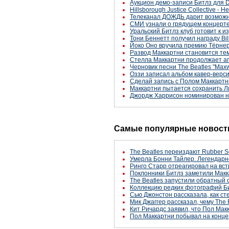
Аукцион демо-записи Битлз для D
Hillsborough Justice Collective - 
Телеканал ДОЖДЬ дарит возможно
СМИ узнали о грядущем концерте 
Уральский Битлз клуб готовит к 
Тони Беннетт получил награду Bil
Йоко Оно вручила премию Тёрне
Развод Маккартни становится те
Стелла Маккартни продолжает а
Черновик песни The Beatles "Maxw
Оззи записал альбом кавер-версий
Сделай запись с Полом Маккартн
Маккартни пытается сохранить Л
Джордж Харрисон номинирован н
Самые популярные новости
The Beatles переиздают Rubber S
Умерла Бонни Тайлер. Легендарн
Ринго Старр отреагировал на вст
Поклонники Битлз заметили Макк
The Beatles запустили обратный 
Коллекцию редких фотографий Би
Сью Джонстон рассказала, как с
Мик Джаггер рассказал, чему The 
Кит Ричардс заявил, что Пол Макк
Пол Маккартни побывал на конце