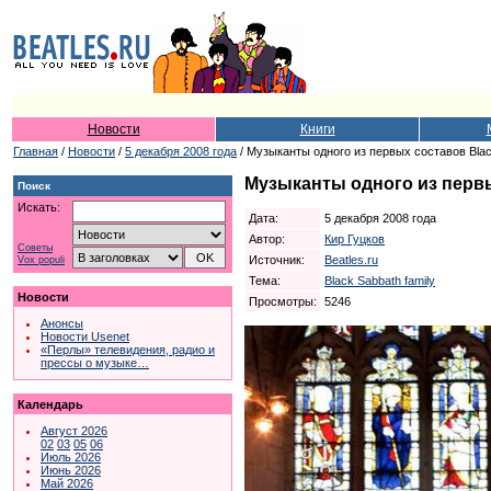
Новости
Книги
Главная
/
Новости
/
5 декабря 2008 года
/ Музыканты одного из первых составов Bla
Музыканты одного из первы
Поиск
Искать:
Дата:
5 декабря 2008 года
Автор:
Кир Гуцков
Советы
Источник:
Beatles.ru
Vox populi
Тема:
Black Sabbath family
Новости
Просмотры:
5246
Анонсы
Новости Usenet
«Перлы» телевидения, радио и
прессы о музыке…
Календарь
Август 2026
02
03
05
06
Июль 2026
Июнь 2026
Май 2026