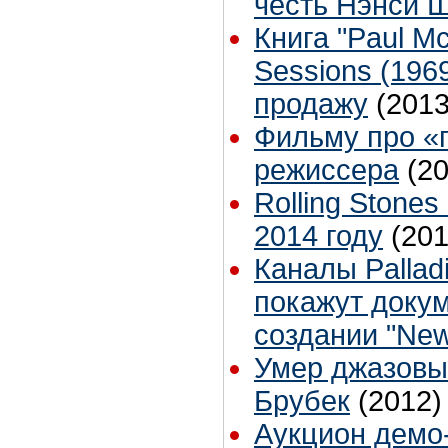
честь Нэнси 
Книга "Paul M
Sessions (196
продажу
(2013
Фильму про «
режиссера
(2
Rolling Stone
2014 году
(201
Каналы Pallad
покажут доку
создании "Ne
Умер джазовы
Брубек
(2012)
Аукцион демо