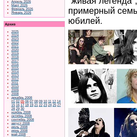
"живая легенда"
Апрель 2026
Март 2026
примерный семь
Февраль 2026
Январь 2026
юбилей.
Архив
2025
2024
2023
2022
2021
2020
2019
2018
2017
2016
2015
2014
2013
2012
2011
2010
2009
2008
декабрь 2008
01
02
05
06
07
08
09
10
11
12
14
15
16
17
18
19
21
22
23
24
25
27
28
29
30
ноябрь 2008
октябрь 2008
сентябрь 2008
август 2008
июль 2008
июнь 2008
май 2008