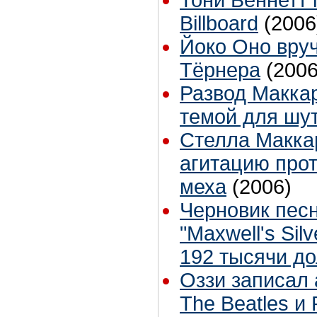
Billboard
(2006
Йоко Оно вру
Тёрнера
(2006
Развод Макка
темой для шу
Стелла Макка
агитацию про
меха
(2006)
Черновик песн
"Maxwell's Sil
192 тысячи д
Оззи записал
The Beatles и 