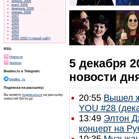
апрель 2008
март 2008
февраль 2008
январь 2008
2007
2006
2005
2004
2003
2002
2000-2002 (старый сайт)
RSS:
Новости
5 декабря 2
Анонсы
Beatles.ru в Telegram:
новости дн
beatles_ru
Подписка на рассылку:
Вы можете
подписаться
на рассылку
20:55
Вышел 
новостей Битлз.ру
YOU #28 (дек
13:49
Элтон Д
концерт на Ру
10:35
Музыкан