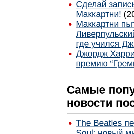
Сделай запис
Маккартни!
(2
Маккартни пы
Ливерпульски
где учился Д
Джордж Харри
премию “Грем
Самые поп
новости по
The Beatles п
Soul: новый м