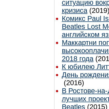
ситуацию вокр
кризиса
(2019
Комикс Paul I
Beatles Lost 
английском яз
Маккартни по
высокооплачи
2018 года
(201
К юбилею Лит
День рождени
(2016)
В Ростове-на-
лучших проек
Beatles
(2015)