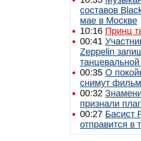
составов Blac
мае в Москве
10:16
Принц 
00:41
Участник
Zeppelin запи
танцевальной
00:35
О покой
снимут филь
00:32
Знамени
признали пла
00:27
Басист R
отправится в 