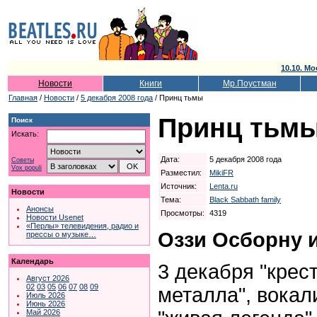
10.10. Мо
Новости
Книги
Мр.Поустман
Главная
/
Новости
/
5 декабря 2008 года
/ Принц тьмы
Принц тьм
Поиск
Искать:
Дата:
5 декабря 2008 года
Советы
Vox populi
Разместил:
MikiFR
Источник:
Lenta.ru
Новости
Тема:
Black Sabbath family
Анонсы
Просмотры:
4319
Новости Usenet
«Перлы» телевидения, радио и
Оззи Осборну 
прессы о музыке…
Календарь
3 декабря "крес
Август 2026
02
03
05
06
07
08
09
металла", вокали
Июль 2026
Июнь 2026
Май 2026