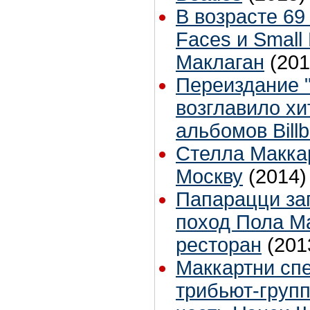
В возрасте 69
Faces и Small
Маклаган
(201
Переиздание "L
возглавило х
альбомов Bill
Стелла Макка
Москву
(2014)
Папарацци за
поход Пола М
ресторан
(201
Маккартни спе
трибьют-групп