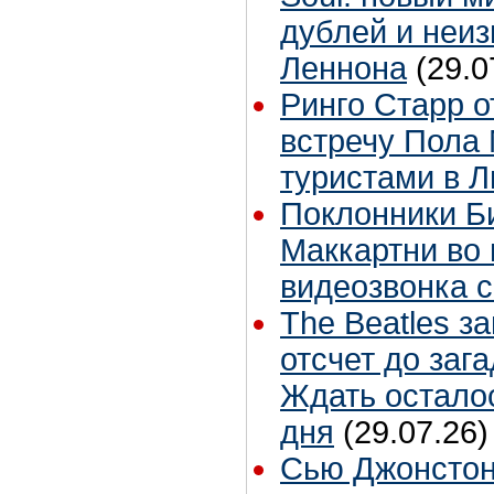
дублей и неиз
Леннона
(29.0
Ринго Старр о
встречу Пола 
туристами в 
Поклонники Б
Маккартни во 
видеозвонка 
The Beatles з
отсчет до заг
Ждать остало
дня
(29.07.26)
Сью Джонстон