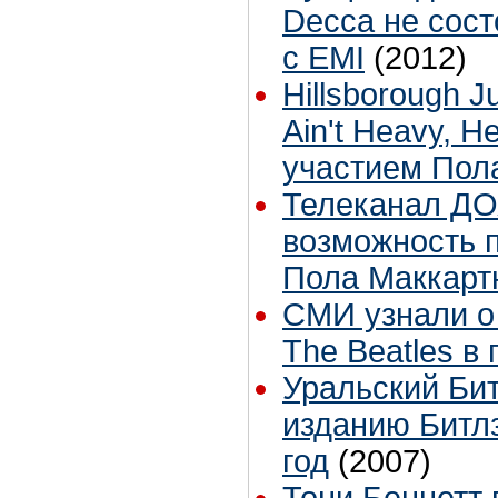
Decca не сост
с EMI
(2012)
Hillsborough Ju
Ain't Heavy, H
участием Пол
Телеканал Д
возможность п
Пола Маккарт
СМИ узнали о
The Beatles в
Уральский Бит
изданию Битл
год
(2007)
Тони Беннетт 