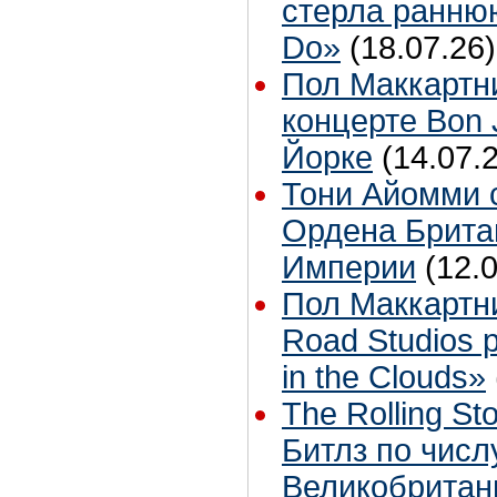
стерла ранню
Do»
(18.07.26)
Пол Маккартн
концерте Bon 
Йорке
(14.07.
Тони Айомми 
Ордена Брита
Империи
(12.
Пол Маккартн
Road Studios 
in the Clouds»
The Rolling S
Битлз по чис
Великобритан