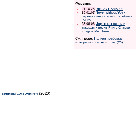
Форумы:
01.10.25
RINGO RAMA???
13.01.07
Never without You -
первый сингл с нового альбома
Ринго
23.06.06
Ищу текст песни и
аккорды к песне Ринго Старра
Imagine Me There
См. также:
Полная подборка
материалов по этой теме (25)
ственным достоянием
(2020)