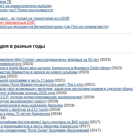
ком ТВ
дет на романтическую рыбалку
loves you? Поиск продолжается
шел... но только на территории ex-USSR
дет прилагаться DVD
богатых музыкантов Великобритании (сэр Пол на первом месте)
 дня в разные годы
мобиля Mini Cooper «воссоединились» впервые за 55 лет
(2023)
университете
(2023)
ли в Apple Music весь каталог Харрисона в формате Dolby Atmos
(2023)
участие Маккартни в записи их нового альбома
(2023)
она
(2022)
ьной программе в честь Старра
(2021)
ланы Пола Маккартни выпустить книгу The Lyrics
(2021)
вали «все возможные» мелодии, защитили авторским правом и сделали обще
тупят в Мексике осенью 2020 года
(2020)
 СССР: полная иллюстрированная энциклопедия"
(2019)
ерпуле возобновляет работу
(2019)
аррисоном в день рождения Джорджа
(2019)
ушло с молотка за £13 тысяч
(2018)
а в день 75-летия Харрисона
(2018)
018)
тографами битлов может быть продана за $40 тысяч
(2017)
т и проигрыватель в честь Джорджа Харрисона
(2017)
ок-справочника "Rock Guide" Владимир Василевский
(2017)