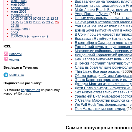
июнь 2003
Выставленную на продажу пласти
май 2003
Маккартни стал хедлайнером Firefl
апрель 2003
Майк Лав из Beach Boys почтил 
март 2003
Умер Пако де Лусия
(2014)
февраль 2003
Новые музыкальные релизы - ма
02
03
04
05
06
07
08
10
11
12
13
На аукцион выставляются более 
14
15
17
18
19
20
21
22
23
25
26
27
28
You Gave Me The Answer: Пол Ма
январь 2003
Дэвид Боуи выпустил клип в жан
2002
В Сочи прошел концерт патриарх
2000-2002 (старый сайт)
Выставка «Я люблю «Битлз» откр
В сентябре в Самаре откроется м
RSS:
Российский скульптор установил 
Московские вайшнавы совершили
Новости
Лондонский Королевский филармо
Бен Харпер выпускает новый сол
Анонсы
В Томске поставят памятник групп
Слэш выбрал лучшие рок-н-рол
Beatles.ru в Telegram:
Thin Lizzy: Все еще опасны
(2009)
beatles_ru
Обама наградил Стиви Уандера 
Эрика Клэптона пригласили выст
Подписка на рассылку:
Джордж Мартин извинился перед
Дети Пола Маккартни судятся из-
Вы можете
подписаться
на рассылку
Sex Pistols отказались от звания 
новостей Битлз.ру
Уральский Битлз-марафон состоя
У Стеллы Маккартни родился сы
We Will Rock You: фонограммы не
Пол Маккартни меняет имидж
(20
Самые популярные новости