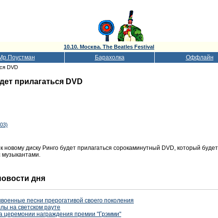
10.10. Москва. The Beatles Festival
Мр.Поустман
Барахолка
Оффлайн
ься DVD
дет прилагаться DVD
03)
к новому диску Ринго будет прилагаться сорокаминутный
DVD,
который будет
с музыкантами.
 новости дня
военные песни прерогативой своего поколения
лы на светском рауте
а церемонии награждения премии "Грэмми"