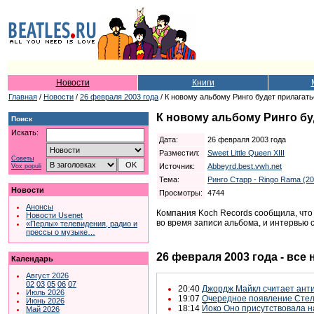
Новости
Книги
Главная
/
Новости
/
26 февраля 2003 года
/ К новому альбому Ринго будет прилагат
К новому альбому Ринго бу
Поиск
Искать:
Дата:
26 февраля 2003 года
Разместил:
Sweet Little Queen XIII
Советы
Источник:
Abbeyrd.best.vwh.net
Vox populi
Тема:
Ринго Старр - Ringo Rama (20
Новости
Просмотры:
4744
Анонсы
Компания Koch Records
сообщила, что 
Новости Usenet
во время записи альбома
,
и интервью 
«Перлы» телевидения, радио и
прессы о музыке…
26 февраля 2003 года - все
Календарь
Август 2026
02
03
05
06
07
20:40
Джордж Майкл считает анти
Июль 2026
19:07
Очередное появление Стел
Июнь 2026
18:14
Йоко Оно присутствовала н
Май 2026