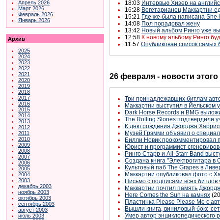
Апрель 2026
18:03
Интервью Хизер на английс
Март 2026
16:28
Вегетарианец Маккартни е
Февраль 2026
15:21
Где же была написана She 
Январь 2026
14:08
Пол порадовал жену
13:42
Новый альбом Ринго уже вы
12:58
К новому альбому Ринго бу
Архив
11:57
Опубликован список самых 
2025
2024
2023
2022
2021
26 февраля - новости этого
2020
2019
2018
2017
Три принадлежавших битлам авто
2016
Маккартни выступил в Йельском 
2015
Dark Horse Records и BMG выложи
2014
The Rolling Stones подтвердили 
2013
К дню рождения Джорджа Харрис
2012
Музей Грэмми объявил о специал
2011
2010
Билли Новик прокомментировал п
2009
Юрист и программист сгенериро
2008
Ринго Старр и All-Starr Band выс
2007
Создана книга "Электрогитара в
2006
Культовый паб The Grapes в Лив
2005
Маккартни опубликовал фото с Х
2004
2003
Письмо с подписями всех битлов 
декабрь 2003
Маккартни почтил память Джордж
ноябрь 2003
Here Comes the Sun на камнях
(2
октябрь 2003
Пластинка Please Please Me с ав
сентябрь 2003
Вышли книга, виниловый бокс-се
август 2003
Умер автор энциклопедического р
июль 2003