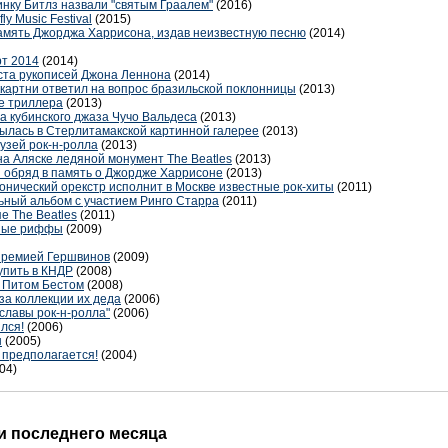
нку Битлз назвали "святым Граалем"
(2016)
y Music Festival
(2015)
память Джорджа Харрисона, издав неизвестную песню
(2014)
рт 2014
(2014)
ста рукописей Джона Леннона
(2014)
ккартни ответил на вопрос бразильской поклонницы
(2013)
ре триллера
(2013)
а кубинского джаза Чучо Вальдеса
(2013)
ылась в Стерлитамакской картинной галерее
(2013)
узей рок-н-ролла
(2013)
на Аляске ледяной монумент The Beatles
(2013)
 обряд в память о Джордже Харрисоне
(2013)
нический орекстр исполнит в Москве известные рок-хиты
(2011)
ьный альбом c участием Ринго Старра
(2011)
е The Beatles
(2011)
ьные риффы
(2009)
премией Гершвинов
(2009)
упить в КНДР
(2008)
 Питом Бестом
(2008)
за коллекции их деда
(2006)
"славы рок-н-ролла"
(2006)
лся!
(2006)
н
(2005)
 предполагается!
(2004)
04)
 последнего месяца