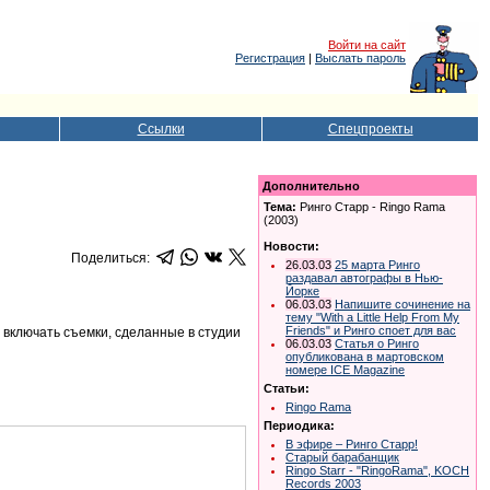
Войти на сайт
Регистрация
|
Выслать пароль
Ссылки
Спецпроекты
Дополнительно
Тема:
Ринго Старр - Ringo Rama
(2003)
Новости:
Поделиться:
26.03.03
25 марта Ринго
раздавал автографы в Нью-
Йорке
06.03.03
Напишите сочинение на
тему "With a Little Help From My
Friends" и Ринго споет для вас
 включать съемки, сделанные в студии
06.03.03
Статья о Ринго
опубликована в мартовском
номере ICE Magazine
Статьи:
Ringo Rama
Периодика:
В эфире – Ринго Старр!
Старый барабанщик
Ringo Starr - "RingoRama", KOCH
Records 2003