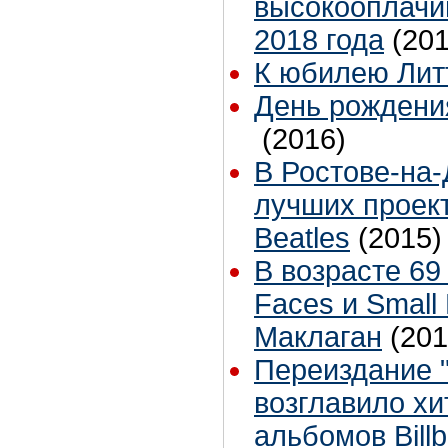
высокооплачи
2018 года
(201
К юбилею Лит
День рождени
(2016)
В Ростове-на-
лучших проек
Beatles
(2015)
В возрасте 69
Faces и Small
Маклаган
(201
Переиздание "L
возглавило х
альбомов Bill