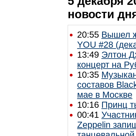
5 декабря 2
новости дн
20:55
Вышел 
YOU #28 (дек
13:49
Элтон Д
концерт на Ру
10:35
Музыкан
составов Blac
мае в Москве
10:16
Принц 
00:41
Участник
Zeppelin запи
танцевальной