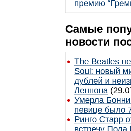
премию “Грем
Самые поп
новости по
The Beatles п
Soul: новый м
дублей и неиз
Леннона
(29.0
Умерла Бонни
певице было 7
Ринго Старр о
встречу Пола 