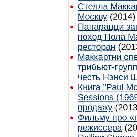
Стелла Макка
Москву
(2014)
Папарацци за
поход Пола М
ресторан
(201
Маккартни спе
трибьют-групп
честь Нэнси 
Книга "Paul M
Sessions (196
продажу
(2013
Фильму про «
режиссера
(2