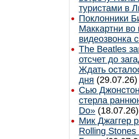
туристами в 
Поклонники Б
Маккартни во 
видеозвонка 
The Beatles з
отсчет до заг
Ждать остало
дня
(29.07.26)
Сью Джонстон
стерла ранню
Do»
(18.07.26)
Мик Джаггер р
Rolling Stones