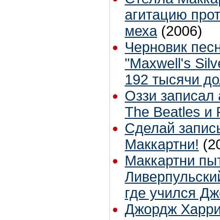
агитацию про
меха
(2006)
Черновик песн
"Maxwell's Sil
192 тысячи д
Оззи записал
The Beatles и 
Сделай запис
Маккартни!
(2
Маккартни пы
Ливерпульски
где учился Д
Джордж Харри