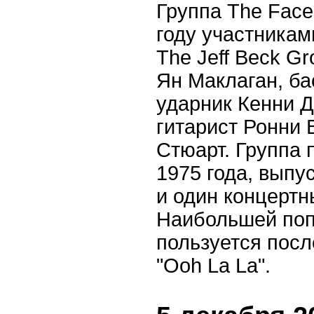
Группа The Face
году участникам
The Jeff Beck G
Ян Маклаган, ба
ударник Кенни Дж
гитарист Ронни 
Стюарт. Группа
1975 года, выпу
и один концертн
Наибольшей по
пользуется посл
"Ooh La La".