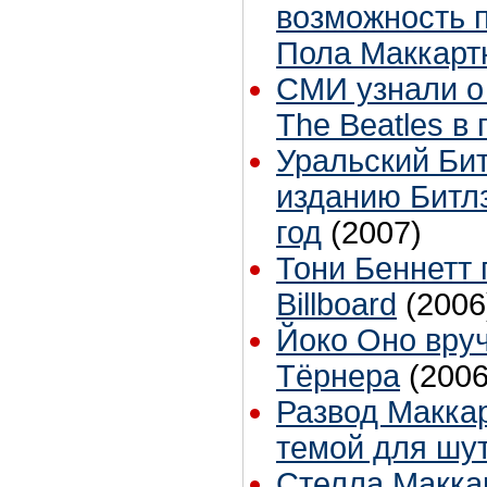
возможность п
Пола Маккарт
СМИ узнали о
The Beatles в
Уральский Бит
изданию Битл
год
(2007)
Тони Беннетт 
Billboard
(2006
Йоко Оно вру
Тёрнера
(2006
Развод Макка
темой для шу
Стелла Макка