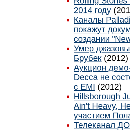
Rolling Stone
2014 году
(201
Каналы Pallad
покажут доку
создании "Ne
Умер джазовы
Брубек
(2012)
Аукцион демо
Decca не сост
с EMI
(2012)
Hillsborough Ju
Ain't Heavy, H
участием Пол
Телеканал Д