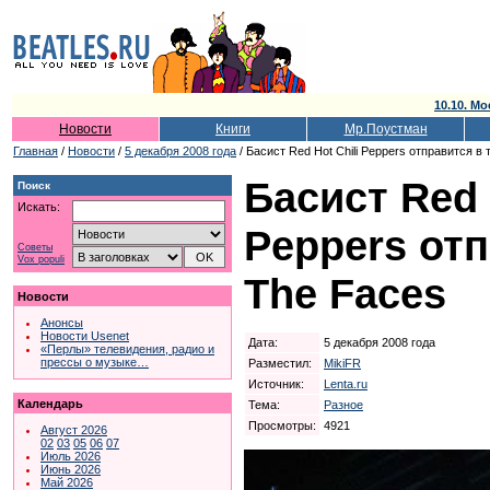
10.10. Мо
Новости
Книги
Мр.Поустман
Главная
/
Новости
/
5 декабря 2008 года
/ Басист Red Hot Chili Peppers отправится в 
Басист Red 
Поиск
Искать:
Peppers отп
Советы
Vox populi
The Faces
Новости
Анонсы
Новости Usenet
Дата:
5 декабря 2008 года
«Перлы» телевидения, радио и
прессы о музыке…
Разместил:
MikiFR
Источник:
Lenta.ru
Календарь
Тема:
Разное
Просмотры:
4921
Август 2026
02
03
05
06
07
Июль 2026
Июнь 2026
Май 2026