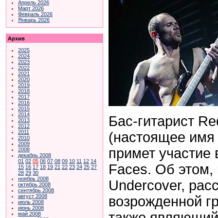
Апрель 2026
Март 2026
Февраль 2026
Январь 2026
Архив
2025
2024
2023
2022
2021
2020
2019
2018
2017
2016
2015
2014
Бас-гитарист Red
2013
2012
2011
(настоящее имя
2010
2009
примет участие 
2008
декабрь 2008
01
02
05
06
07
08
09
10
11
12
14
Faces. Об этом,
15
16
17
18
19
21
22
23
24
25
27
28
29
30
ноябрь 2008
Undercover, рас
октябрь 2008
сентябрь 2008
август 2008
возрожденной г
июль 2008
июнь 2008
также являющий
май 2008