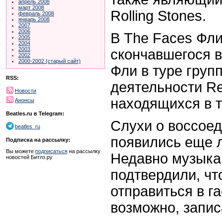
апрель 2008
март 2008
Rolling Stones.
февраль 2008
январь 2008
2007
2006
В The Faces Фли
2005
2004
2003
скончавшегося в
2002
2000-2002 (старый сайт)
Фли в туре груп
RSS:
деятельности Red
Новости
находящихся в т
Анонсы
Beatles.ru в Telegram:
Слухи о воссое
beatles_ru
появились еще л
Подписка на рассылку:
Вы можете
подписаться
на рассылку
Недавно музыка
новостей Битлз.ру
подтвердили, ч
отправиться в г
возможно, запис