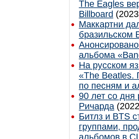
The Eagles ве
Billboard
(2023
Маккартни дал
бразильском 
Анонсировано
альбома «Ban
На русском яз
«The Beatles.
по песням и 
90 лет со дня
Ричарда
(2022
Битлз и BTS 
группами, пр
альбомов в С