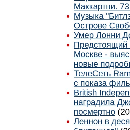
Маккартни. 73
Музыка "Битлз
Острове Сво
Умер Лонни Д
Предстоящий 
Москве - выяс
новые подроб
ТелеСеть Ram
с показа фил
British Indepe
наградила Дж
посмертно
(20
Леннон в дес