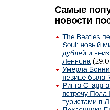
Самые поп
новости по
The Beatles п
Soul: новый м
дублей и неиз
Леннона
(29.0
Умерла Бонни
певице было 7
Ринго Старр о
встречу Пола 
туристами в 
Поклонники Б