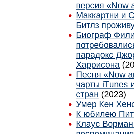
версия «Now 
Маккартни и С
Битлз проживу
Биограф Фили
потребовались
парадокс Джо
Харрисона
(2
Песня «Now a
чарты iTunes и
стран
(2023)
Умер Кен Хен
К юбилею Пи
Клаус Ворман
воспоминания