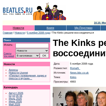
10.10. Мо
Новости
Книги
Мр.Поустман
Главная
/
Новости
/
5 ноября 2008 года
/ The Kinks решили воссоединиться
The Kinks 
Поиск
Искать:
воссоедини
Советы
Vox populi
Дата:
5 ноября 2008 года
Новости
Разместил:
RomaN_
Анонсы
Источник:
News.bbc.co.uk
Новости Usenet
«Перлы» телевидения, радио и
Тема:
Kinks
прессы о музыке…
Просмотры:
4993
Календарь
Август 2026
02
03
05
06
Июль 2026
Июнь 2026
Май 2026