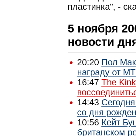
пластинка", - ск
5 ноября 20
новости дн
20:20
Пол Мак
награду от MT
16:47
The Kin
воссоединить
14:43
Сегодня
со дня рожде
10:56
Кейт Бу
британском р