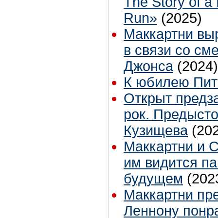
The Story of a
Run»
(2025)
Маккартни вы
в связи со см
Джонса
(2024)
К юбилею Пи
Открыт предза
рок. Предыст
Кузищева
(20
Маккартни и С
им видится па
будущем
(202
Маккартни пр
Леннону понр