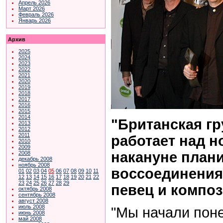
Апрель 2026
Март 2026
Февраль 2026
Январь 2026
Архив
2025
2024
2023
2022
2021
2020
2019
2018
2017
2016
2015
2014
"Британская гр
2013
2012
2011
работает над 
2010
2009
накануне план
2008
декабрь 2008
ноябрь 2008
воссоединения"
01
02
03
04
05
06
07
08
09
10
11
12
13
14
15
16
17
18
19
20
21
22
23
24
25
26
27
28
29
певец и композ
октябрь 2008
сентябрь 2008
август 2008
июль 2008
"Мы начали пон
июнь 2008
май 2008