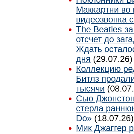
Маккартни во 
видеозвонка 
The Beatles з
отсчет до заг
Ждать остало
дня
(29.07.26)
Коллекцию ре
Битлз продали
тысячи
(08.07
Сью Джонстон
стерла ранню
Do»
(18.07.26)
Мик Джаггер р