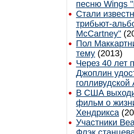
песню Wings "
Стали извест
трибьют-альбо
McCartney"
(2
Пол Маккартн
тему
(2013)
Через 40 лет 
Джоплин удос
голливудской
В США выходи
фильм о жизн
Хендрикса
(20
Участники Bea
Флэк станцев