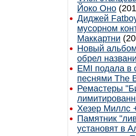
Йоко Оно
(201
Диджей Fatboy
мусорном кон
Маккартни
(20
Новый альбом
обрел назван
EMI подала в 
песнями The B
Ремастеры "Б
лимитированн
Хезер Миллс +
Памятник "лив
установят в А