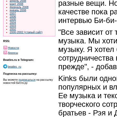
разные вещи. Но
апрель 2008
март 2008
февраль 2008
качестве пока ра
январь 2008
2007
2006
интервью Би-би-
2005
2004
2003
2002
"Все зависит от 
2000-2002 (старый сайт)
музыка. Мы хот
RSS:
музыку. Я хотел
Новости
Анонсы
сотрудничества 
Beatles.ru в Telegram:
прежде", - добав
beatles_ru
Подписка на рассылку:
Kinks были одно
Вы можете
подписаться
на рассылку
новостей Битлз.ру
популярных и вл
Ее музыка и те
творческого сот
братьев - Рэя и