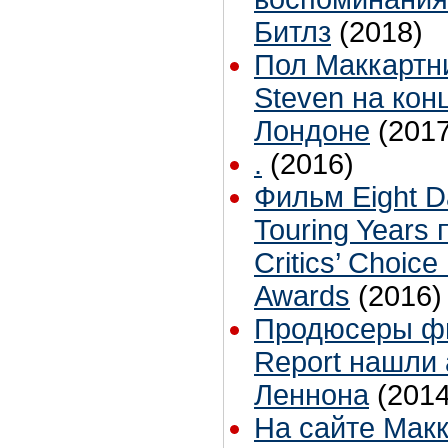
Битлз
(2018)
Пол Маккартни 
Steven на кон
Лондоне
(2017
.
(2016)
Фильм Eight D
Touring Years
Critics’ Choic
Awards
(2016)
Продюсеры ф
Report нашли 
Леннона
(2014
На сайте Макк