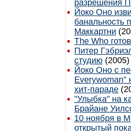
разрешения П
Йоко Оно изви
банальность 
Маккартни
(20
The Who готов
Питер Гэбриэ
студию
(2005)
Йоко Оно с п
Everywoman" н
хит-параде
(2
"Улыбка" на к
Брайане Уилс
10 ноября в М
открытый пок