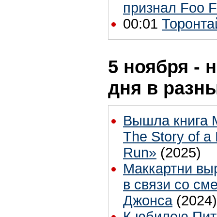
признал Foo F
00:01
Торонтай
5 ноября - 
дня в разн
Вышла книга 
The Story of a
Run»
(2025)
Маккартни вы
в связи со см
Джонса
(2024)
К юбилею Пи