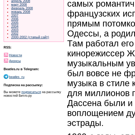
самых романтич
апрель 2008
март 2008
февраль 2008
французских ис
январь 2008
2007
2006
прямым потомко
2005
2004
2003
Одессы, а родил
2002
2000-2002 (старый сайт)
Там работал его
RSS:
кинорежиссер Ж
Новости
музыкальным ув
Анонсы
Beatles.ru в Telegram:
был вовсе не фр
beatles_ru
музыка в стиле 
Подписка на рассылку:
для миллионов 
Вы можете
подписаться
на рассылку
новостей Битлз.ру
Дассена были и
воплощением ду
эстрады.