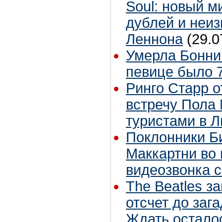
Soul: новый м
дублей и неиз
Леннона
(29.0
Умерла Бонни
певице было 7
Ринго Старр о
встречу Пола 
туристами в 
Поклонники Б
Маккартни во 
видеозвонка 
The Beatles з
отсчет до заг
Ждать остало