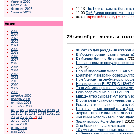
Апрель 2026
Март 2026
11:13
The Police - самые богатые
Февраль 2026
Январь 2026
11:03
Боб Дилан презентует новы
00:01
Торонтайка Daily (29.09.200
Архив
2025
2024
29 сентября - новости этог
2023
2022
2021
2020
90 лет со дня рождения Джерри 
2019
В Москве пройдет самый масшта
2018
К юбилею Джерри Ли Льюиса
(20
2017
Названы самые популярные песн
2016
.
(2016)
2015
2014
Новый видеоклип Wings - Call Me 
2013
Examiner: Маккартни совершил т
2012
Пол Маккартни опубликовал редк
2011
Новые релизы ELECTRIC LIGHT
2010
Тони Айомми признан лучшим ме
2009
Режиссер фильма о LED ZEPPELIN
2008
декабрь 2008
Мик Джаггер сыграет Руперта Ме
ноябрь 2008
В Британии установят урны, раз
октябрь 2008
Рокеры-ветераны перезапишут S
сентябрь 2008
Новое издание первой книги Джон
01
02
03
04
05
06
07
08
09
10
11
Журнал Time вспомнил о "любовн
12
13
14
15
16
17
18
19
20
21
22
Любимые исполнители президента С
23
24
25
26
27
29
30
август 2008
Задай вопрос Коле Васину!
(2010
июль 2008
Хью Лори подписал контракт на з
июнь 2008
10 лучших акустических композиц
май 2008
Найдены новые фотографии Джон