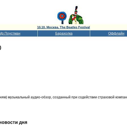
10.10. Москва. The Beatles Festival
Мр.Поустман
Барахолка
Оффлайн
)
удням) музыкальный аудио-обзор, созданный при содействии страховой компа
 новости дня