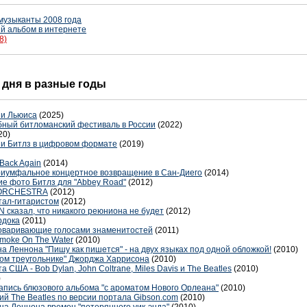
 музыканты 2008 года
й альбом в интернете
8)
о дня в разные годы
Ли Льюиса
(2025)
бный битломанский фестиваль в России
(2022)
20)
и Битлз в цифровом формате
(2019)
Back Again
(2014)
риумфальное концертное возвращение в Сан-Диего
(2014)
ие фото Битлз для "Abbey Road"
(2012)
 ORCHESTRA
(2012)
тал-гитаристом
(2012)
 сказал, что никакого реюниона не будет
(2012)
рдока
(2011)
говаривающие голосами знаменитостей
(2011)
moke On The Water
(2010)
а Леннона "Пишу как пишется" - на двух языках под одной обложкой!
(2010)
ом треугольнике" Джорджа Харрисона
(2010)
ША - Bob Dylan, John Coltrane, Miles Davis и The Beatles
(2010)
)
апись блюзового альбома "с ароматом Нового Орлеана"
(2010)
ий The Beatles по версии портала Gibson.com
(2010)
а Леннона времен "потерянного уик-энда"
(2010)