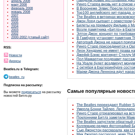
апрель 2008
Ринго Старра вновь нет в списке 
март 2008
В Воронеже Элвис Пресли потесн
февраль 2008
январь 2008
Top100 английского хит-парада: о
2007
The Beatles в витринах московск
2006
Джон Лорд сыграет с оркестром
(
2005
Билеты на премьеру фильма о Ма
2004
Возле памятника «Битлз» в Екат
2003
Элтон Джон: концерт по требова
2002
2000-2002 (старый сайт)
В Гамбурге установят памятник T
Автограф Джона не нашел покуп
Ринго Старр присоединится к Oas
RSS:
Леон Хендрикс не имеет права на
Джефф Бэнкс критикует Стеллу 
Новости
Пол Маккартни поздравит пассаж
Анонсы
На Урале будет воздвигнут монум
2 октября в Екатеринбурге состо
Beatles.ru в Telegram:
Марки Джона Леннона идут нара
beatles_ru
Подписка на рассылку:
Самые популярные новости
Вы можете
подписаться
на рассылку
новостей Битлз.ру
The Beatles переиздают Rubber S
Умерла Бонни Тайлер. Легендарн
Ринго Старр отреагировал на вст
Поклонники Битлз заметили Макк
The Beatles запустили обратный 
Коллекцию редких фотографий Би
Сью Джонстон рассказала, как с
Мик Джаггер рассказал, чему The 