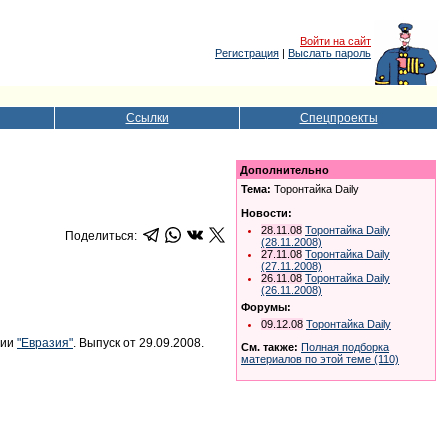
Войти на сайт
Регистрация
|
Выслать пароль
Ссылки
Спецпроекты
Дополнительно
Тема:
Торонтайка Daily
Новости:
28.11.08
Торонтайка Daily
Поделиться:
(28.11.2008)
27.11.08
Торонтайка Daily
(27.11.2008)
26.11.08
Торонтайка Daily
(26.11.2008)
Форумы:
09.12.08
Торонтайка Daily
нии
"Евразия"
. Выпуск от 29.09.2008.
См. также:
Полная подборка
материалов по этой теме (110)