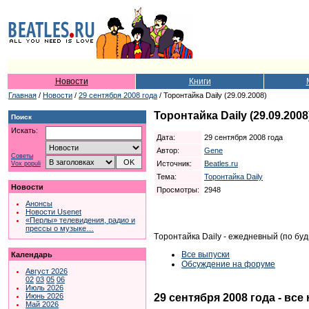
Новости
Книги
Главная
/
Новости
/
29 сентября 2008 года
/ Торонтайка Daily (29.09.2008)
Торонтайка Daily (29.09.2008
Поиск
Искать:
Дата:
29 сентября 2008 года
Автор:
Gene
Советы
Источник:
Beatles.ru
Vox populi
Тема:
Торонтайка Daily
Новости
Просмотры:
2948
Анонсы
Новости Usenet
«Перлы» телевидения, радио и
прессы о музыке…
Tоронтайка Daily - ежедневный (по б
Все выпуски
Календарь
Обсуждение на форуме
Август 2026
02
03
05
06
Июль 2026
29 сентября 2008 года - все
Июнь 2026
Май 2026