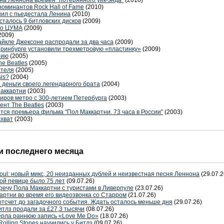
номинантов Rock Hall of Fame
(2010)
ил с пьедестала Ленина
(2010)
сталось 9 битловских дисков
(2009)
ого ЦУМА
(2009)
2009)
йкле Джексоне распродали за два часа
(2009)
еринбурге установили трехметровую «пластинку»
(2009)
нию
(2005)
he Beatles
(2005)
ателя
(2005)
is?
(2004)
 деньги своего легендарного брата
(2004)
Маккартни
(2003)
иров метро с 300-летием Петербурга
(2003)
ент The Beatles
(2003)
ится премьера фильма "Пол Маккартни. 73 часа в России"
(2003)
схват
(2003)
 последнего месяца
oul: новый микс, 20 неизданных дублей и неизвестная песня Леннона
(29.07.2
ой певице было 75 лет
(09.07.26)
речу Пола Маккартни с туристами в Ливерпуле
(23.07.26)
артни во время его видеозвонка со Старром
(21.07.26)
отсчет до загадочного события. Ждать осталось меньше дня
(29.07.26)
тлз продали за £27,3 тысячи
(08.07.26)
терла раннюю запись «Love Me Do»
(18.07.26)
Rolling Stones научились у Битлз
(09.07.26)