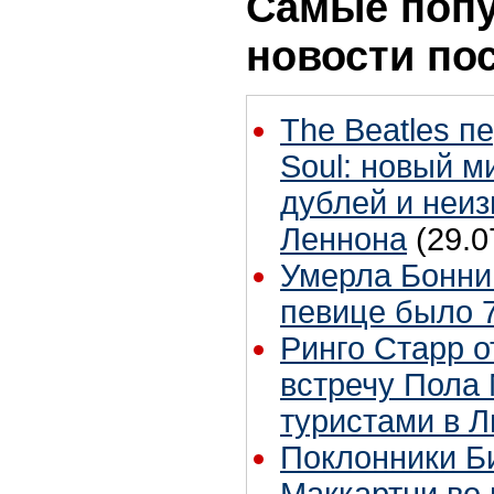
Самые поп
новости по
The Beatles п
Soul: новый м
дублей и неиз
Леннона
(29.0
Умерла Бонни
певице было 7
Ринго Старр о
встречу Пола 
туристами в 
Поклонники Б
Маккартни во 