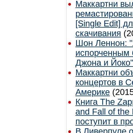
Маккартни вы
ремастированн
[Single Edit] 
скачивания
(2
Шон Леннон: 
испорченным 
Джона и Йоко
Маккартни об
концертов в 
Америке
(2015
Книга The Zapp
and Fall of the
поступит в пр
В Ливерпуле 