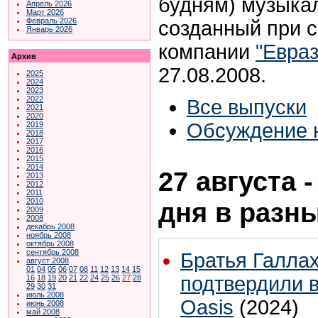
будням) музыка
Апрель 2026
Март 2026
Февраль 2026
созданный при с
Январь 2026
компании
"Евраз
Архив
27.08.2008.
2025
2024
2023
2022
Все выпуски
2021
2020
Обсуждение 
2019
2018
2017
2016
2015
2014
27 августа 
2013
2012
2011
2010
дня в разн
2009
2008
декабрь 2008
ноябрь 2008
октябрь 2008
сентябрь 2008
Братья Галла
август 2008
01
04
05
06
07
08
11
12
13
14
15
подтвердили 
16
18
19
20
21
22
24
25
26
27
28
29
30
31
июль 2008
Oasis
(2024)
июнь 2008
май 2008