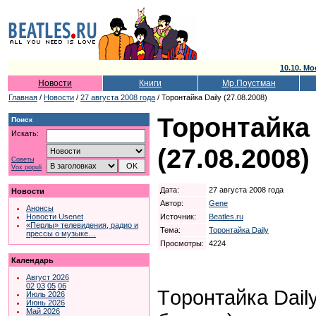
10.10. Мо
Новости
Книги
Мр.Поустман
Главная
/
Новости
/
27 августа 2008 года
/ Торонтайка Daily (27.08.2008)
Торонтайка 
Поиск
Искать:
(27.08.2008)
Советы
Vox populi
Дата:
27 августа 2008 года
Новости
Автор:
Gene
Анонсы
Источник:
Beatles.ru
Новости Usenet
«Перлы» телевидения, радио и
Тема:
Торонтайка Daily
прессы о музыке…
Просмотры:
4224
Календарь
Август 2026
02
03
05
06
Tоронтайка Dail
Июль 2026
Июнь 2026
Май 2026