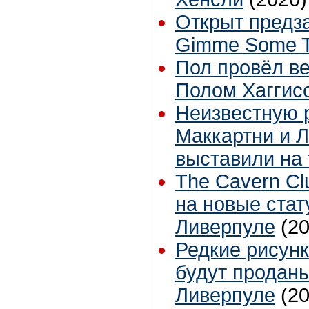
Открыт предз
Gimme Some T
Пол провёл в
Полом Хаггис
Неизвестную 
Маккартни и Л
выставили на 
The Cavern Cl
на новые стат
Ливерпуле
(2
Редкие рисун
будут проданы
Ливерпуле
(2