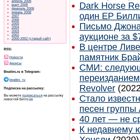
апрель 2008
Dark Horse Re
март 2008
февраль 2008
январь 2008
один ЕР Билл
2007
2006
Письмо Джона
2005
2004
2003
аукционе за $
2002
2000-2002 (старый сайт)
В центре Лив
RSS:
памятник Бра
Новости
Анонсы
СМИ: следующ
Beatles.ru в Telegram:
переизданием
beatles_ru
Revolver
(2022
Подписка на рассылку:
Вы можете
подписаться
на рассылку
Стало известн
новостей Битлз.ру
песен группы
40 лет — не с
К недавнему 
Хенсли
(2020)