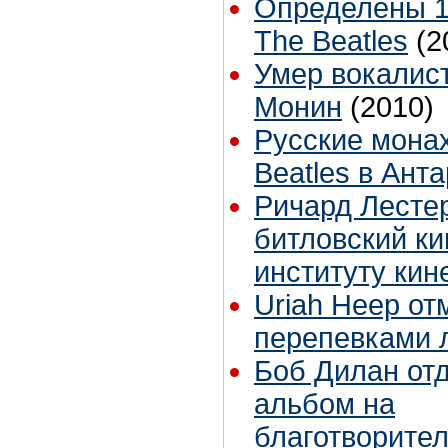
Определены 1
The Beatles
(2
Умер вокалист
Монин
(2010)
Русские мона
Beatles в Ант
Ричард Лесте
битловский к
институту ки
Uriah Heep от
перепевками 
Боб Дилан от
альбом на
благотворите