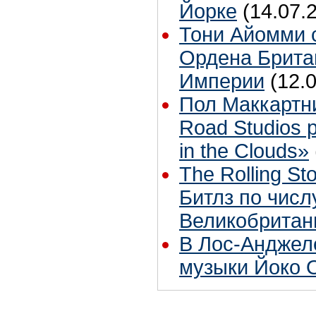
Йорке
(14.07.
Тони Айомми 
Ордена Брита
Империи
(12.
Пол Маккартн
Road Studios 
in the Clouds»
The Rolling S
Битлз по чис
Великобритан
В Лос-Анджел
музыки Йоко 