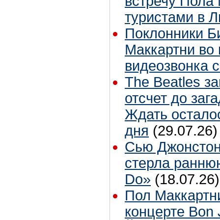
встречу Пола 
туристами в 
Поклонники Б
Маккартни во 
видеозвонка 
The Beatles з
отсчет до заг
Ждать остало
дня
(29.07.26)
Сью Джонстон
стерла ранню
Do»
(18.07.26)
Пол Маккартн
концерте Bon 