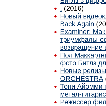
Битлз в цифр
.
(2016)
Новый видеокл
Back Again
(20
Examiner: Ма
триумфальное
возвращение 
Пол Маккартн
фото Битлз дл
Новые релиз
ORCHESTRA
Тони Айомми 
метал-гитари
Режиссер фил