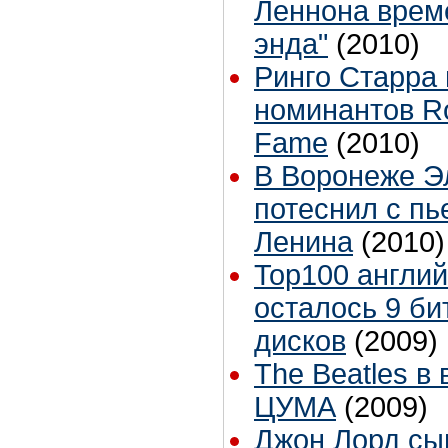
Леннона време
энда"
(2010)
Ринго Старра 
номинантов Ro
Fame
(2010)
В Воронеже Э
потеснил с пь
Ленина
(2010)
Top100 англий
осталось 9 би
дисков
(2009)
The Beatles в
ЦУМА
(2009)
Джон Лорд сы