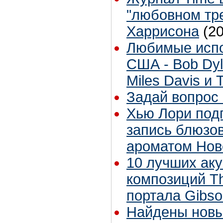
"любовном тр
Харрисона
(2
Любимые испо
США - Bob Dyl
Miles Davis и 
Задай вопрос 
Хью Лори подп
запись блюзов
ароматом Нов
10 лучших аку
композиций Th
портала Gibs
Найдены новы