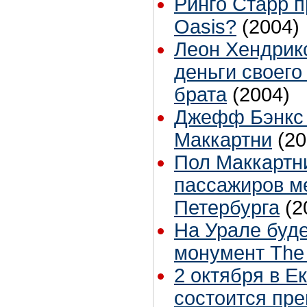
Ринго Старр п
Oasis?
(2004)
Леон Хендрикс
деньги своего
брата
(2004)
Джефф Бэнкс 
Маккартни
(20
Пол Маккартн
пассажиров м
Петербурга
(2
На Урале буде
монумент The 
2 октября в Е
состоится пр