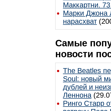
Маккартни. 73
Марки Джона 
нарасхват
(20
Самые поп
новости по
The Beatles п
Soul: новый м
дублей и неиз
Леннона
(29.0
Ринго Старр о