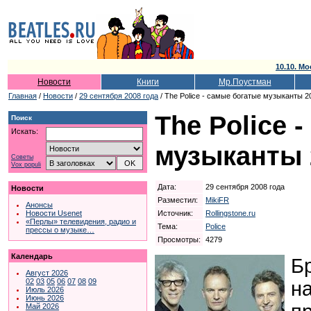
10.10. Мо
Новости
Книги
Мр.Поустман
Главная
/
Новости
/
29 сентября 2008 года
/ The Police - самые богатые музыканты 2
The Police 
Поиск
Искать:
музыканты 
Советы
Vox populi
Дата:
29 сентября 2008 года
Новости
Разместил:
MikiFR
Анонсы
Источник:
Rollingstone.ru
Новости Usenet
«Перлы» телевидения, радио и
Тема:
Police
прессы о музыке…
Просмотры:
4279
Календарь
Б
Август 2026
02
03
05
06
07
08
09
н
Июль 2026
Июнь 2026
Май 2026