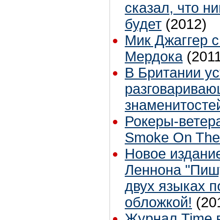
сказал, что н
будет
(2012)
Мик Джаггер с
Мердока
(201
В Британии ус
разговариваю
знаменитосте
Рокеры-ветер
Smoke On The
Новое издани
Леннона "Пишу
двух языках п
обложкой!
(20
Журнал Time 