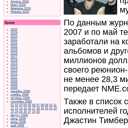
п
Апрель 2026
Март 2026
м
Февраль 2026
Январь 2026
По данным журн
Архив
2007 и по май те
2025
2024
2023
заработали на к
2022
2021
2020
альбомов и друг
2019
2018
2017
миллионов долла
2016
2015
своего реюнион-
2014
2013
2012
не менее 28,3 м
2011
2010
2009
передает NME.c
2008
декабрь 2008
ноябрь 2008
октябрь 2008
Также в список
сентябрь 2008
01
02
03
04
05
06
07
08
09
10
11
исполнителей го
12
13
14
15
16
17
18
19
20
21
22
23
24
25
26
27
29
30
август 2008
Джастин Тимбер
июль 2008
июнь 2008
май 2008