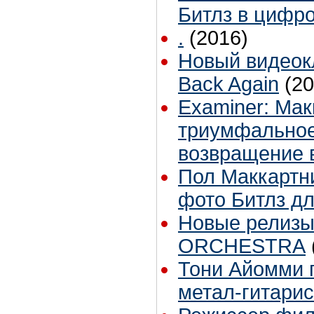
Битлз в цифр
.
(2016)
Новый видеокл
Back Again
(20
Examiner: Ма
триумфальное
возвращение 
Пол Маккартн
фото Битлз дл
Новые релиз
ORCHESTRA
Тони Айомми 
метал-гитари