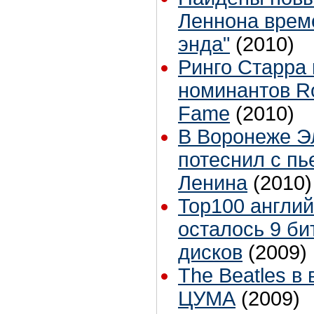
Леннона време
энда"
(2010)
Ринго Старра 
номинантов Ro
Fame
(2010)
В Воронеже Э
потеснил с пь
Ленина
(2010)
Top100 англий
осталось 9 би
дисков
(2009)
The Beatles в
ЦУМА
(2009)