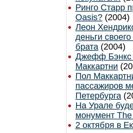
Ринго Старр п
Oasis?
(2004)
Леон Хендрикс
деньги своего
брата
(2004)
Джефф Бэнкс 
Маккартни
(20
Пол Маккартн
пассажиров м
Петербурга
(2
На Урале буде
монумент The 
2 октября в Е