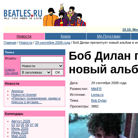
10.10. Мо
Новости
Книги
Мр.Поустман
Главная
/
Новости
/
29 сентября 2008 года
/ Боб Дилан презентует новый альбом в и
Боб Дилан 
Поиск
Искать:
новый альб
Советы
Vox populi
Дата:
29 сентября 2008 года
Новости
Разместил:
MikiFR
Анонсы
Источник:
Lenta.ru
Новости Usenet
«Перлы» телевидения, радио и
Тема:
Bob Dylan
прессы о музыке…
Просмотры:
3882
Календарь
Август 2026
02
03
05
06
07
08
Июль 2026
Июнь 2026
Май 2026