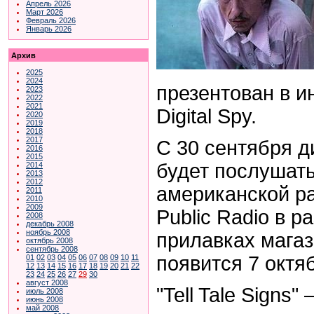
Апрель 2026
Март 2026
Февраль 2026
Январь 2026
Архив
2025
2024
презентован в и
2023
2022
2021
Digital Spy.
2020
2019
2018
2017
С 30 сентября 
2016
2015
будет послушать
2014
2013
2012
американской ра
2011
2010
2009
Public Radio в р
2008
декабрь 2008
ноябрь 2008
прилавках магаз
октябрь 2008
сентябрь 2008
появится 7 октя
01
02
03
04
05
06
07
08
09
10
11
12
13
14
15
16
17
18
19
20
21
22
23
24
25
26
27
29
30
август 2008
"Tell Tale Signs"
июль 2008
июнь 2008
май 2008