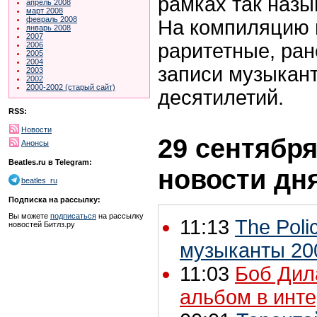
рамках так назы
апрель 2008
март 2008
февраль 2008
На компиляцию и
январь 2008
2007
раритетные, ран
2006
2005
2004
записи музыкант
2003
2002
2000-2002 (старый сайт)
десятилетий.
RSS:
Новости
29 сентября
Анонсы
Beatles.ru в Telegram:
новости дн
beatles_ru
Подписка на рассылку:
Вы можете
подписаться
на рассылку
11:13
The Poli
новостей Битлз.ру
музыканты 20
11:03
Боб Дил
альбом в инт