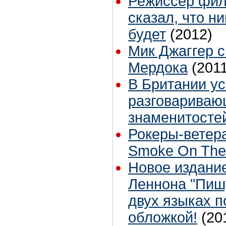
Режиссер фил
сказал, что н
будет
(2012)
Мик Джаггер с
Мердока
(201
В Британии ус
разговариваю
знаменитосте
Рокеры-ветер
Smoke On The
Новое издани
Леннона "Пишу
двух языках п
обложкой!
(20