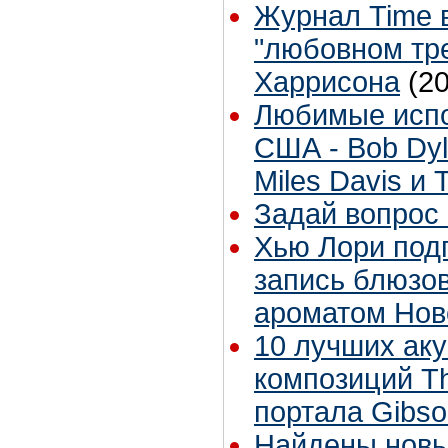
Журнал Time 
"любовном тр
Харрисона
(2
Любимые испо
США - Bob Dyl
Miles Davis и 
Задай вопрос 
Хью Лори подп
запись блюзов
ароматом Нов
10 лучших аку
композиций Th
портала Gibs
Найдены новы