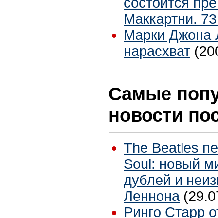
состоится пр
Маккартни. 73
Марки Джона 
нарасхват
(20
Самые поп
новости по
The Beatles п
Soul: новый м
дублей и неиз
Леннона
(29.0
Ринго Старр о