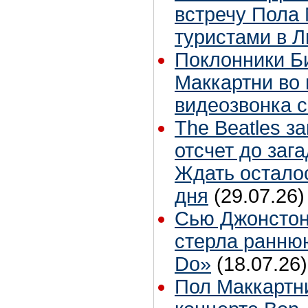
встречу Пола 
туристами в 
Поклонники Б
Маккартни во 
видеозвонка 
The Beatles з
отсчет до заг
Ждать остало
дня
(29.07.26)
Сью Джонстон
стерла ранню
Do»
(18.07.26)
Пол Маккартн