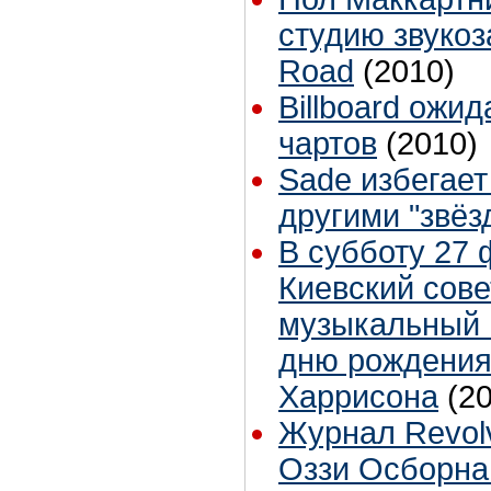
студию звукоз
Road
(2010)
Billboard ожи
чартов
(2010)
Sade избегает
другими "звёз
В субботу 27 
Киевский сове
музыкальный 
дню рождени
Харрисона
(2
Журнал Revolv
Оззи Осборна