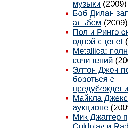
музыки
(2009)
Боб Дилан за
альбом
(2009)
Пол и Ринго с
одной сцене!
Metallica: по
сочинений
(20
Элтон Джон п
бороться с
предубежден
Майкла Джекс
аукционе
(200
Мик Джаггер п
Coldplay и Ra