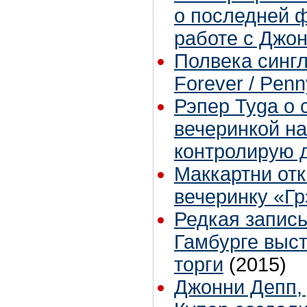
о последней ф
работе с Джо
Полвека синглу
Forever / Pen
Рэпер Tyga о 
вечеринкой на
контролирую 
Маккартни отк
вечеринку «Г
Редкая запись
Гамбурге выс
торги
(2015)
Джонни Депп,