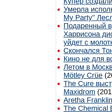
Купер создали
Умерла исполн
My Party" Лес
Подаренный в
Харрисона дис
уйдет с молот
Скончался То
Кино не для в
Летом в Москв
Mötley Crüe
(2
The Cure выс
Maxidrom
(201
Aretha Frankli
The Chemical 