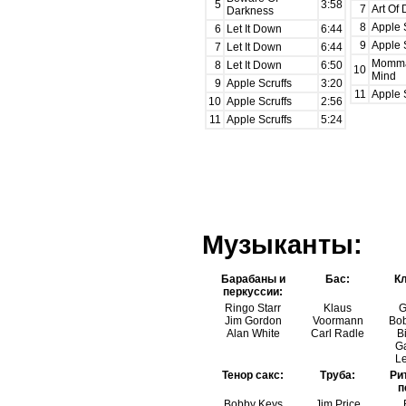
5
3:58
7
Art Of 
Darkness
8
Apple 
6
Let It Down
6:44
9
Apple 
7
Let It Down
6:44
Momma
8
Let It Down
6:50
10
Mind
9
Apple Scruffs
3:20
11
Apple 
10
Apple Scruffs
2:56
11
Apple Scruffs
5:24
Музыканты:
Барабаны и
Бас:
К
перкуссии:
Ringo Starr
Klaus
G
Jim Gordon
Voormann
Bob
Alan White
Carl Radle
Bi
Ga
Le
Тенор сакс:
Труба:
Ри
п
Bobby Keys
Jim Price