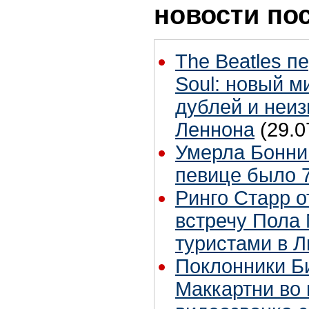
новости по
The Beatles п
Soul: новый м
дублей и неиз
Леннона
(29.0
Умерла Бонни
певице было 7
Ринго Старр о
встречу Пола 
туристами в 
Поклонники Б
Маккартни во 