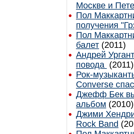
Москве и Пет
Пол Маккартн
получения "Г
Пол Маккартн
балет
(2011)
Андрей Ургант
повода
(2011)
Рок-музыкант
Converse спас
Джефф Бек вы
альбом
(2010)
Джими Хендри
Rock Band
(20
Пол Маккартн