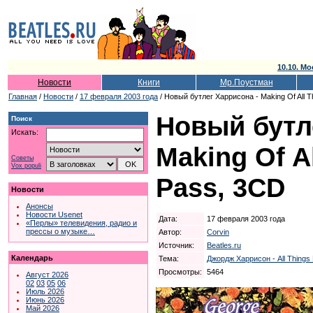
10.10. Мо
Новости
Книги
Мр.Поустман
Главная
/
Новости
/
17 февраля 2003 года
/ Новый бутлег Харрисона - Making Of All 
Новый бутл
Поиск
Искать:
Making Of A
Советы
Vox populi
Pass, 3CD
Новости
Анонсы
Новости Usenet
Дата:
17 февраля 2003 года
«Перлы» телевидения, радио и
прессы о музыке…
Автор:
Corvin
Источник:
Beatles.ru
Календарь
Тема:
Джордж Харрисон - All Things
Просмотры:
5464
Август 2026
02
03
05
06
Июль 2026
Июнь 2026
Май 2026