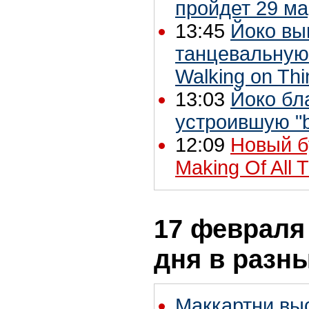
пройдет 29 ма
13:45
Йоко вы
танцевальную
Walking on Thi
13:03
Йоко бл
устроившую "b
12:09
Новый б
Making Of All 
17 февраля 
дня в разн
Маккартни вы