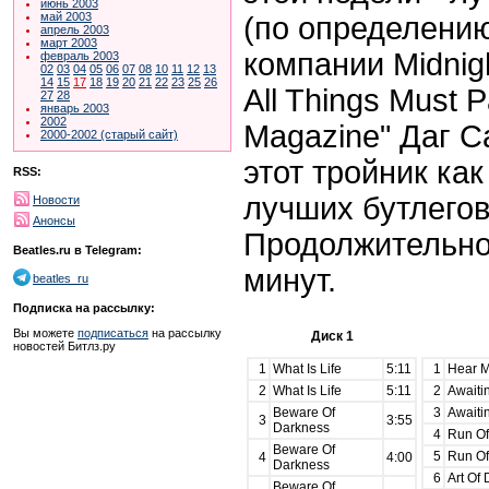
июнь 2003
май 2003
(по определению
апрель 2003
март 2003
компании Midnigh
февраль 2003
02
03
04
05
06
07
08
10
11
12
13
14
15
17
18
19
20
21
22
23
25
26
All Things Must 
27
28
январь 2003
2002
Magazine" Даг С
2000-2002 (старый сайт)
этот тройник как
RSS:
лучших бутлегов
Новости
Анонсы
Продолжительнос
Beatles.ru в Telegram:
минут.
beatles_ru
Подписка на рассылку:
Вы можете
подписаться
на рассылку
Диск 1
новостей Битлз.ру
1
What Is Life
5:11
1
Hear M
2
What Is Life
5:11
2
Awaiti
Beware Of
3
Awaiti
3
3:55
Darkness
4
Run Of
Beware Of
5
Run Of
4
4:00
Darkness
6
Art Of 
Beware Of