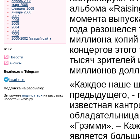
апрель 2008
март 2008
альбома «Raisin
февраль 2008
январь 2008
момента выпуск
2007
2006
2005
года разошелся 
2004
2003
2002
миллиона копий 
2000-2002 (старый сайт)
концертов этого
RSS:
тысяч зрителей 
Новости
Анонсы
миллионов долл
Beatles.ru в Telegram:
beatles_ru
«Каждое наше ш
Подписка на рассылку:
предыдущего, - 
Вы можете
подписаться
на рассылку
новостей Битлз.ру
известная кантр
обладательница
«Грэмми». – Ка
является больш