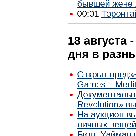
бывшей жене 
00:01
Торонтай
18 августа 
дня в разн
Открыт предза
Games – Medit
Документальн
Revolution» в
На аукцион в
личных вещей
Билл Уайман 