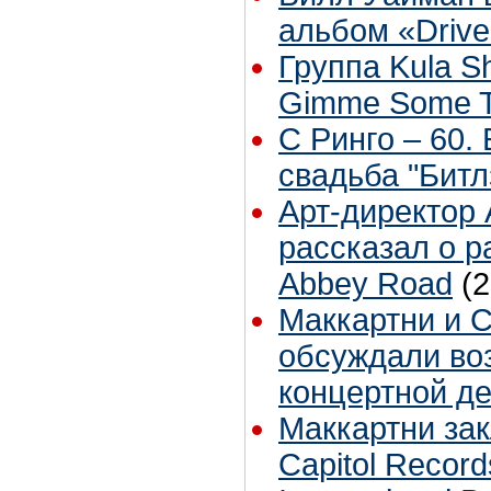
альбом «Drive
Группа Kula S
Gimme Some T
С Ринго – 60.
свадьба "Битл
Арт-директор 
рассказал о р
Abbey Road
(
Маккартни и С
обсуждали во
концертной д
Маккартни зак
Capitol Record