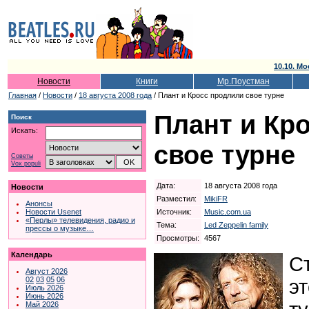
10.10. Мо
Новости
Книги
Мр.Поустман
Главная
/
Новости
/
18 августа 2008 года
/ Плант и Кросс продлили свое турне
Плант и Кр
Поиск
Искать:
свое турне
Советы
Vox populi
Дата:
18 августа 2008 года
Новости
Разместил:
MikiFR
Анонсы
Источник:
Music.com.ua
Новости Usenet
«Перлы» телевидения, радио и
Тема:
Led Zeppelin family
прессы о музыке…
Просмотры:
4567
Календарь
С
Август 2026
02
03
05
06
э
Июль 2026
Июнь 2026
Май 2026