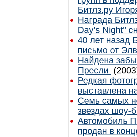
Битлз.ру Игор
Награда Битлз
Day's Night" с
40 лет назад 
письмо от Эл
Найдена забы
Пресли
(2003
Редкая фотог
выставлена на
Семь самых н
звездах шоу-
Автомобиль П
продан в конц