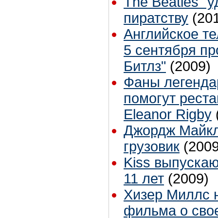
The Beatles "
пиратству
(20
Английское те
5 сентября пр
Битлз"
(2009)
Фаны легенда
помогут реста
Eleanor Rigby
Джордж Майкл
грузовик
(2009
Kiss выпуска
11 лет
(2009)
Хизер Миллс 
фильма о сво