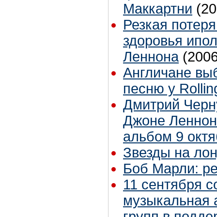
Маккартни
(20
Резкая потеря
здоровья ипо
Леннона
(2006
Англичане вы
песню у Rollin
Дмитрий Черн
Джоне Леннон
альбом 9 октя
Звезды на ло
Боб Марли: ре
11 сентября с
музыкальная а
групп в подде