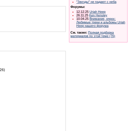
"Звезды" не падают с неба
Форумы:
12.12.25
Uriah Heep
26.11.25
Ken Hensley
10.04.25
Внимание, опрос:
Любимые треки и альбомы Uriah
Heep нашего форума
См. также:
Полная подборка
материалов по этой теме (76)
26)