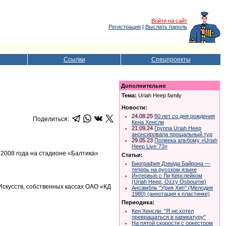
Войти на сайт
Регистрация
|
Выслать пароль
Ссылки
Спецпроекты
Дополнительно
Тема:
Uriah Heep family
Новости:
24.08.25
80 лет со дня рождения
Поделиться:
Кена Хенсли
21.09.24
Группа Uriah Heep
анонсировала прощальный тур
29.05.23
Полвека альбому «Uriah
Heep Live`73»
 2008 года на стадионе «Балтика»
Статьи:
Биография Дэвида Байрона —
теперь на русском языке
Интервью с Ли Керслейком
(Uriah Heep, Ozzy Osbourne)
Искусств, собственных кассах ОАО «КД
Ансамбль "Урия Хип" (Мелодия
1980) (аннотация к пластинке)
Периодика:
Кен Хенсли: "Я не хотел
превращаться в карикатуру"
На пятой скорости с оркестром