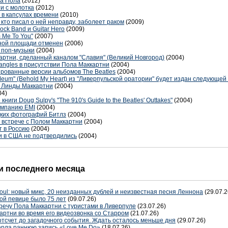
ра Пола
(2012)
ти с молотка
(2012)
в капсулах времени
(2010)
 кто писал о ней неправду, заболеет раком
(2009)
ck Band и Guitar Hero
(2009)
 Me To You"
(2007)
сной площади отменен
(2006)
 поп-музыки
(2004)
артни, сделанный каналом "Славия" (Великий Новгород)
(2004)
angles в присутствии Пола Маккартни
(2004)
рованные версии альбомов The Beatles
(2004)
eum" (Behold My Heart) из "Ливерпульской оратории" будет издан следующей
д Линды Маккартни
(2004)
04)
ниги Doug Sulpy's "The 910's Guide to the Beatles' Outtakes"
(2004)
компанию EMI
(2004)
дких фотографий Битлз
(2004)
 встрече с Полом Маккартни
(2004)
т в Россию
(2004)
и в США не подтвердились
(2004)
 последнего месяца
oul: новый микс, 20 неизданных дублей и неизвестная песня Леннона
(29.07.2
ой певице было 75 лет
(09.07.26)
речу Пола Маккартни с туристами в Ливерпуле
(23.07.26)
артни во время его видеозвонка со Старром
(21.07.26)
отсчет до загадочного события. Ждать осталось меньше дня
(29.07.26)
терла раннюю запись «Love Me Do»
(18.07.26)