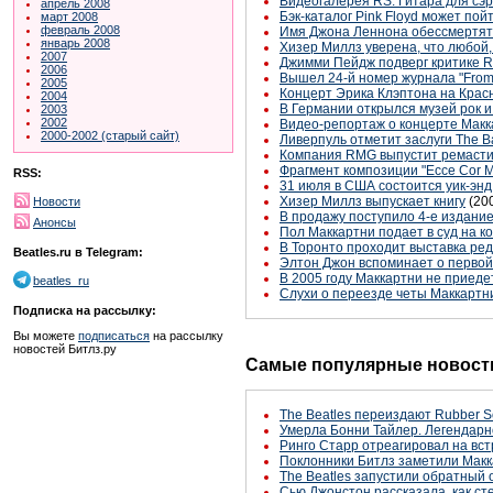
Видеогалерея RS: Гитара для сэ
апрель 2008
Бэк-каталог Pink Floyd может пой
март 2008
февраль 2008
Имя Джона Леннона обессмертят 
январь 2008
Хизер Миллз уверена, что любой,
2007
Джимми Пейдж подверг критике Ro
2006
Вышел 24-й номер журнала "From
2005
Концерт Эрика Клэптона на Кра
2004
В Германии открылся музей рок и
2003
2002
Видео-репортаж о концерте Макк
2000-2002 (старый сайт)
Ливерпуль отметит заслуги The B
Компания RMG выпустит ремасти
Фрагмент композиции "Ecce Cor M
RSS:
31 июля в США состоится уик-эн
Хизер Миллз выпускает книгу
(20
Новости
В продажу поступило 4-е издание к
Анонсы
Пол Маккартни подает в суд на 
В Торонто проходит выставка ре
Beatles.ru в Telegram:
Элтон Джон вспоминает о первой
В 2005 году Маккартни не приеде
beatles_ru
Слухи о переезде четы Маккартн
Подписка на рассылку:
Вы можете
подписаться
на рассылку
новостей Битлз.ру
Самые популярные новости
The Beatles переиздают Rubber S
Умерла Бонни Тайлер. Легендарн
Ринго Старр отреагировал на вст
Поклонники Битлз заметили Макк
The Beatles запустили обратный 
Сью Джонстон рассказала, как с