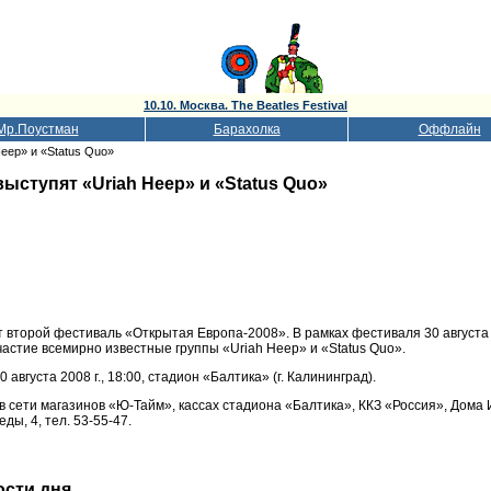
10.10. Москва. The Beatles Festival
Мр.Поустман
Барахолка
Оффлайн
Heep» и «Status Quo»
выступят «Uriah Heep» и «Status Quo»
 второй фестиваль «Открытая Европа-2008». В рамках фестиваля 30 августа
частие всемирно известные группы «Uriah Heep» и «Status Quo».
августа 2008 г., 18:00, стадион «Балтика» (г. Калининград).
 сети магазинов «Ю-Тайм», кассах стадиона «Балтика», ККЗ «Россия», Дома 
ды, 4, тел. 53-55-47.
ости дня