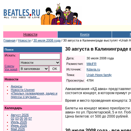
Новости
Книги
Главная
/
Новости
/
30 июля 2008 года
/ 30 августа в Калининграде выступят «Uriah 
30 августа в Калининграде 
Поиск
Искать:
Дата:
30 июля 2008 года
Разместил:
MikiFR
Советы
Источник:
Kdavia.ru
Vox populi
Тема:
Uriah Heep family
Новости
Просмотры:
4784
Анонсы
Авиакомпания «КД авиа» представляет
Новости Usenet
состоится концерт, в котором примут у
«Перлы» телевидения, радио и
прессы о музыке…
Время и место проведения концерта: 30 
Билеты на концерт можно приобрести в
Календарь
авиа» по ул. Пролетарской, 5 и пл. Побе
Август 2026
Цена билетов: от 500 до 2000 рублей.
02
03
05
06
07
Июль 2026
Июнь 2026
Май 2026
30 июля 2008 года - все нов