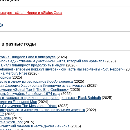
выступят «Uriah Heep» и «Status Quo»
8)
я в разные годы
тов на Dungeon Lane в Ливерпуле
(2026)
исона единственным участником Битлз, который ему нравился
(2026)
 Битлз планируют продолжить в Индии
(2026)
eframed» впервые покажут внутреннюю часть мастер-ленты «Sgt. Pepper»
(20
на Mercury Prize
(2026)
борном
(2025)
есте в одном из ресторанов Лос-Анджелеса
(2025)
а» Джорджа Харрисона в Ливерпуле из-за туристов
(2025)
медии «Spinal Tap II: The End Continues»
(2025)
ервый студийный альбом с 1974 года
(2025)
то отказался от приглашения присоединиться к Black Sabbath
(2025)
рине из Fleetwood Mac
(2024)
о Страммера The Mescaleros Years
(2022)
иверпульском институте исполнительских искусств
(2022)
 EP
(2022)
o Hell»
(2019)
m a Witch Too”
(2015)
игантский гобелен в честь Джона Леннона
(2015)