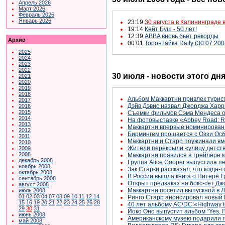
Апрель 2026
Март 2026
Февраль 2026
Январь 2026
23:19
30 августа в Калининграде 
19:14
Кейт Буш - 50 лет!
12:39
ABBA вновь бьет рекорды
Архив
00:01
Торонтайка Daily (30.07.200
2025
2024
2023
2022
30 июля - новости этого дн
2021
2020
2019
2018
Альбом Маккартни привлек турис
2017
Дэйв Дэвис назвал Джорджа Харр
2016
2015
Съемки фильмов Сэма Мендеса о
2014
На фотовыставке «Abbey Road: R
2013
Маккартни впервые номинирован 
2012
Бирмингем прощается с Оззи Ос
2011
Маккартни и Старр поужинали вм
2010
Жители перекрыли «улицу детств
2009
2008
Маккартни появился в трейлере ко
декабрь 2008
Группа Alice Cooper выпустила п
ноябрь 2008
Зак Старки рассказал, что когда-
октябрь 2008
В России вышла книга о Питере Г
сентябрь 2008
Открыт предзаказ на бокс-сет Дж
август 2008
Маккартни посетил выпускной в Л
июль 2008
01
02
03
04
07
08
09
10
11
12
14
Ринго Старр анонсировал новый
15
16
19
20
21
22
23
24
25
26
28
40 лет альбому AC\DC «Highway t
29
30
31
Йоко Оно выпустит альбом “Yes, I'
июнь 2008
Американскому музею подарили г
май 2008