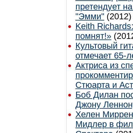
претендует на
"Эмми"
(2012)
Keith Richard
помнят!»
(201
Культовый ги
отмечает 65-
Актриса из сп
прокомментир
Стюарта и Ас
Боб Дилан по
Джону Леннон
Хелен Миррен
Мидлер в фил