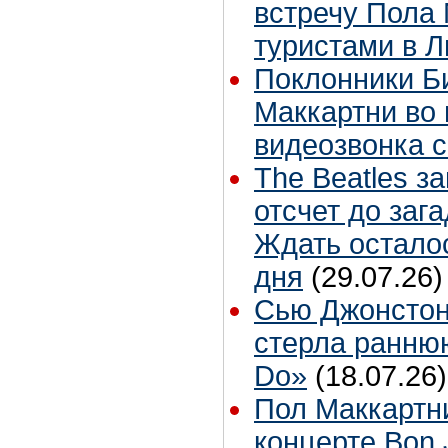
встречу Пола 
туристами в 
Поклонники Б
Маккартни во 
видеозвонка 
The Beatles з
отсчет до заг
Ждать остало
дня
(29.07.26)
Сью Джонстон
стерла ранню
Do»
(18.07.26)
Пол Маккартн
концерте Bon 