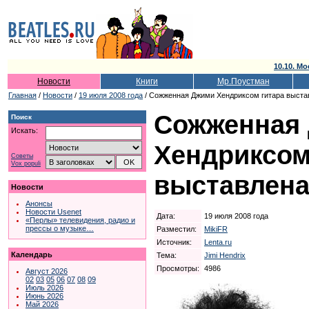
10.10. Мо
Новости
Книги
Мр.Поустман
Главная
/
Новости
/
19 июля 2008 года
/ Сожженная Джими Хендриксом гитара выста
Сожженная
Поиск
Искать:
Хендриксом
Советы
Vox populi
выставлена
Новости
Анонсы
Новости Usenet
Дата:
19 июля 2008 года
«Перлы» телевидения, радио и
прессы о музыке…
Разместил:
MikiFR
Источник:
Lenta.ru
Календарь
Тема:
Jimi Hendrix
Просмотры:
4986
Август 2026
02
03
05
06
07
08
09
Июль 2026
Июнь 2026
Май 2026