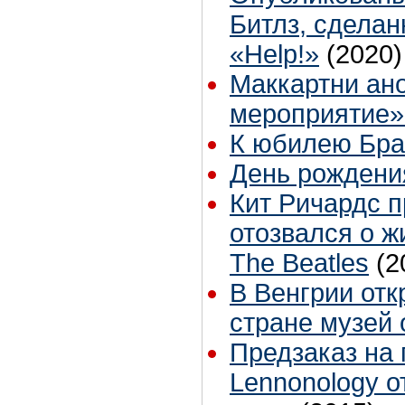
Битлз, сдела
«Help!»
(2020)
Маккартни ан
мероприятие»
К юбилею Бр
День рождени
Кит Ричардс 
отозвался о 
The Beatles
(2
В Венгрии отк
стране музей 
Предзаказ на
Lennonology о