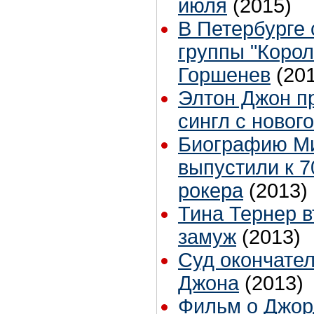
июля
(2015)
В Петербурге 
группы "Коро
Горшенев
(20
Элтон Джон п
сингл с новог
Биографию Ми
выпустили к 7
рокера
(2013)
Тина Тернер 
замуж
(2013)
Суд окончате
Джона
(2013)
Фильм о Джор