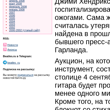
Джими Хендрикс
апрель 2008
март 2008
февраль 2008
госпитализиров
январь 2008
2007
ожогами. Сама ж
2006
2005
2004
считалась утеря
2003
2002
2000-2002 (старый сайт)
найдена в прошл
RSS:
бывшего пресс-а
Новости
Гарланда.
Анонсы
Beatles.ru в Telegram:
Аукцион, на кот
beatles_ru
инструмент, сос
Подписка на рассылку:
столице 4 сентя
Вы можете
подписаться
на рассылку
новостей Битлз.ру
гитара будет пр
менее одного м
Кроме того, на 
блокнот со стих