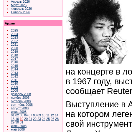
Апрель 2026
Март 2026
Февраль 2026
Январь 2026
Архив
2025
2024
2023
2022
2021
2020
2019
2018
2017
2016
2015
на концерте в л
2014
2013
2012
в 1967 году, выс
2011
2010
2009
сообщает Reuter
2008
декабрь 2008
ноябрь 2008
октябрь 2008
Выступление в A
сентябрь 2008
август 2008
на котором леге
июль 2008
01
02
03
04
07
08
09
10
11
12
14
15
16
19
20
21
22
23
24
25
26
28
свой инструмент
29
30
31
июнь 2008
май 2008