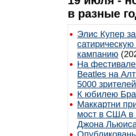
19 июля - н
в разные г
Элис Купер з
сатирическую
кампанию
(20
На фестивале 
Beatles на Ал
5000 зрителей
К юбилею Бра
Маккартни пр
мост в США в 
Джона Льюис
Опубликованы