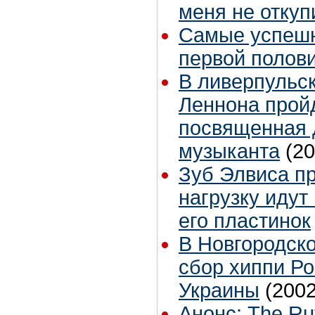
меня не отку
Самые успешн
первой полови
В ливерпульс
Леннона пройд
посвященная 
музыканта
(20
Зуб Элвиса пр
нагрузку идут
его пластинок
В Новгородско
сбор хиппи Ро
Украины
(2002
Анонс: The Ru