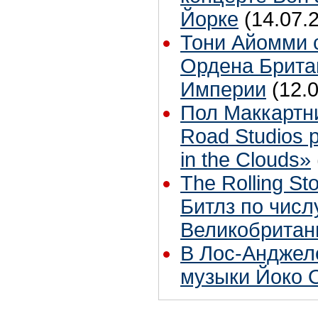
Йорке
(14.07.
Тони Айомми 
Ордена Брита
Империи
(12.
Пол Маккартн
Road Studios 
in the Clouds»
The Rolling S
Битлз по чис
Великобритан
В Лос-Анджел
музыки Йоко 