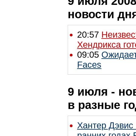
9 июля 2008
новости дн
20:57
Неизвес
Хендрикса гот
09:05
Ожидает
Faces
9 июля - но
в разные г
Хантер Дэвис 
ранних годах 