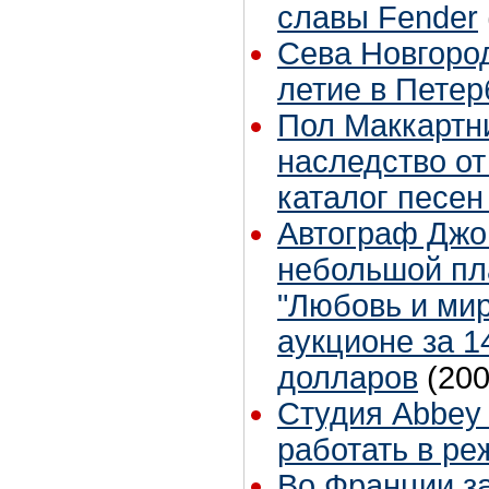
славы Fender
Сева Новгород
летие в Петер
Пол Маккартни
наследство о
каталог песен
Автограф Джо
небольшой пл
"Любовь и мир
аукционе за 1
долларов
(200
Студия Abbey
работать в р
Во Франции з