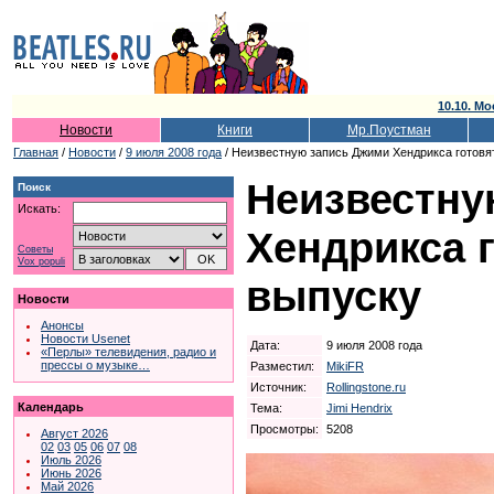
10.10. Мо
Новости
Книги
Мр.Поустман
Главная
/
Новости
/
9 июля 2008 года
/ Неизвестную запись Джими Хендрикса готовя
Неизвестну
Поиск
Искать:
Хендрикса г
Советы
Vox populi
выпуску
Новости
Анонсы
Новости Usenet
Дата:
9 июля 2008 года
«Перлы» телевидения, радио и
прессы о музыке…
Разместил:
MikiFR
Источник:
Rollingstone.ru
Календарь
Тема:
Jimi Hendrix
Просмотры:
5208
Август 2026
02
03
05
06
07
08
Июль 2026
Июнь 2026
Май 2026