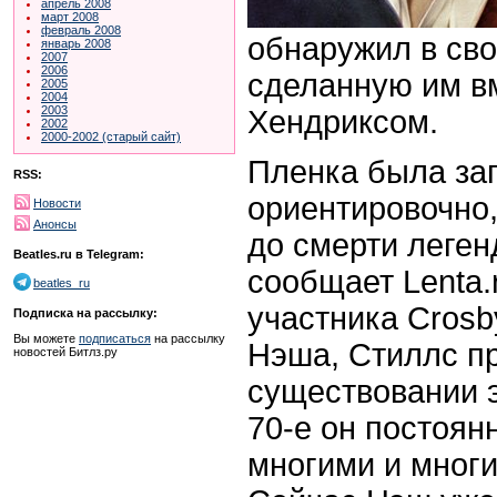
апрель 2008
март 2008
февраль 2008
обнаружил в сво
январь 2008
2007
2006
сделанную им в
2005
2004
2003
Хендриксом.
2002
2000-2002 (старый сайт)
Пленка была за
RSS:
ориентировочно, 
Новости
Анонсы
до смерти леген
Beatles.ru в Telegram:
сообщает Lenta.
beatles_ru
участника Crosby
Подписка на рассылку:
Вы можете
подписаться
на рассылку
Нэша, Стиллс п
новостей Битлз.ру
существовании э
70-е он постоян
многими и мног