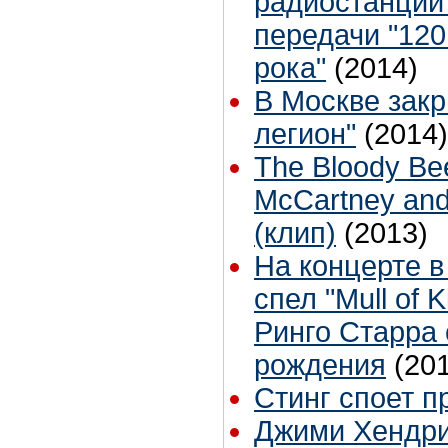
радиостанции
передачи "120
рока"
(2014)
В Москве зак
легион"
(2014)
The Bloody Bee
McCartney and 
(клип)
(2013)
На концерте в
спел "Mull of 
Ринго Старра 
рождения
(20
Стинг споет п
Джими Хендри