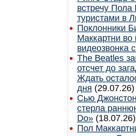
встречу Пола 
туристами в 
Поклонники Б
Маккартни во 
видеозвонка 
The Beatles з
отсчет до заг
Ждать остало
дня
(29.07.26)
Сью Джонстон
стерла ранню
Do»
(18.07.26)
Пол Маккартн