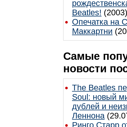
рождественска
Beatles!
(2003
Опечатка на 
Маккартни
(20
Самые поп
новости по
The Beatles п
Soul: новый м
дублей и неиз
Леннона
(29.0
Ринго Старр о