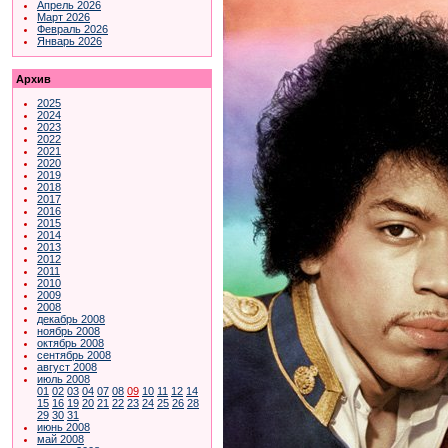
Апрель 2026
Март 2026
Февраль 2026
Январь 2026
Архив
2025
2024
2023
2022
2021
2020
2019
2018
2017
2016
2015
2014
2013
2012
2011
2010
2009
2008
декабрь 2008
ноябрь 2008
октябрь 2008
сентябрь 2008
август 2008
июль 2008
01
02
03
04
07
08
09
10
11
12
14
15
16
19
20
21
22
23
24
25
26
28
29
30
31
июнь 2008
май 2008