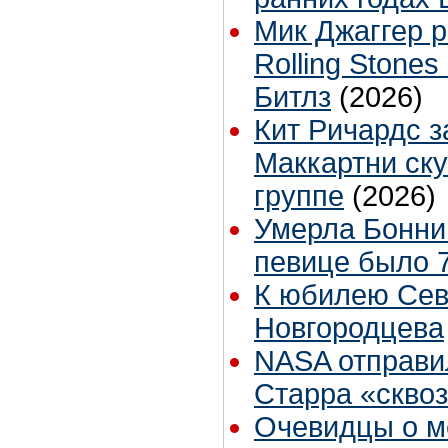
Мик Джаггер р
Rolling Stones
Битлз
(2026)
Кит Ричардс з
Маккартни ску
группе
(2026)
Умерла Бонни
певице было 7
К юбилею Се
Новгородцева
NASA отправи
Старра «скво
Очевидцы о м