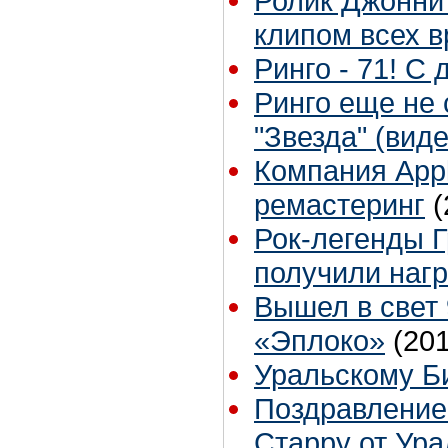
Ролик Джонни
клипом всех 
Ринго - 71! С
Ринго еще не 
"Звезда" (виде
Компания Appl
ремастеринг
(
Рок-легенды 
получили наг
Вышел в свет
«Эплоко»
(20
Уральскому Би
Поздравление
Старру от Ура