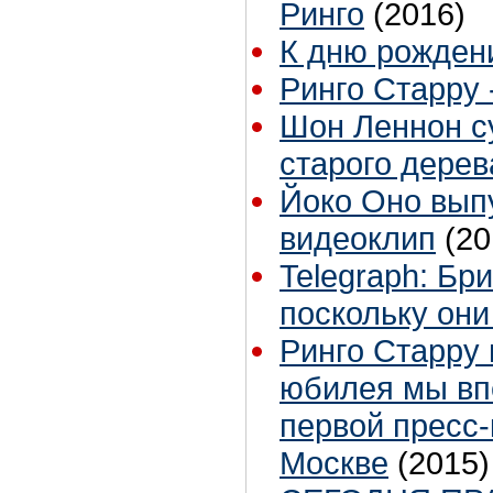
Ринго
(2016)
К дню рожден
Ринго Старру 
Шон Леннон су
старого дерев
Йоко Оно вып
видеоклип
(20
Telegraph: Бр
поскольку они
Ринго Старру 
юбилея мы вп
первой пресс
Москве
(2015)