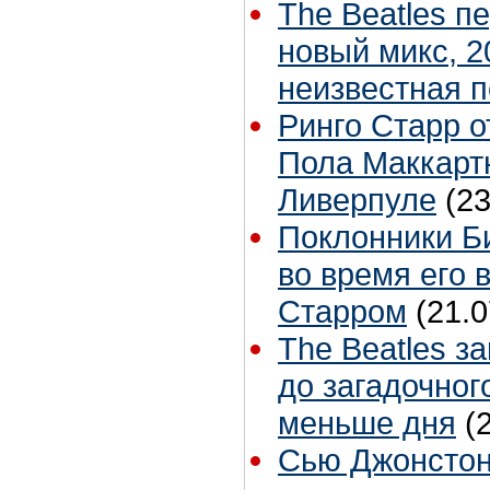
The Beatles п
новый микс, 2
неизвестная 
Ринго Старр о
Пола Маккартн
Ливерпуле
(23
Поклонники Б
во время его 
Старром
(21.0
The Beatles з
до загадочног
меньше дня
(
Сью Джонстон 