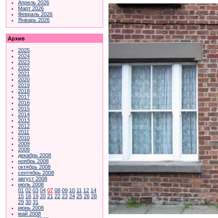
Апрель 2026
Март 2026
Февраль 2026
Январь 2026
Архив
2025
2024
2023
2022
2021
2020
2019
2018
2017
2016
2015
2014
2013
2012
2011
2010
2009
2008
декабрь 2008
ноябрь 2008
октябрь 2008
сентябрь 2008
август 2008
июль 2008
01
02
03
04
07
08
09
10
11
12
14
15
16
19
20
21
22
23
24
25
26
28
29
30
31
июнь 2008
май 2008