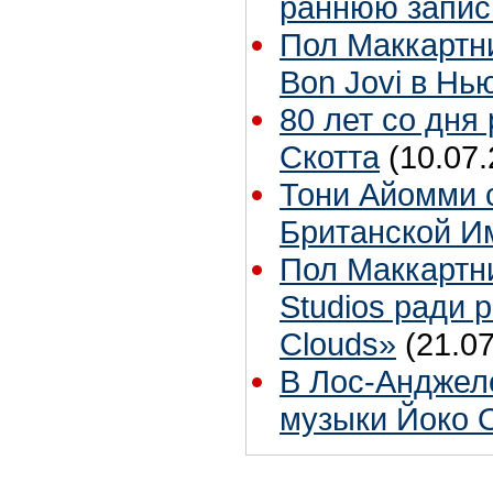
раннюю запис
Пол Маккартн
Bon Jovi в Нь
80 лет со дня
Скотта
(10.07.
Тони Айомми 
Британской И
Пол Маккартн
Studios ради р
Clouds»
(21.07
В Лос-Анджел
музыки Йоко 