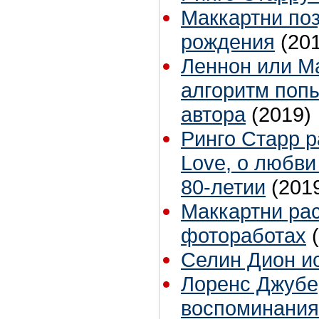
Маккартни по
рождения
(20
Леннон или М
алгоритм поп
автора
(2019)
Ринго Старр р
Love, о любви
80-летии
(201
Маккартни рас
фотоработах
Селин Дион и
Лоренс Джубе
воспоминаниям