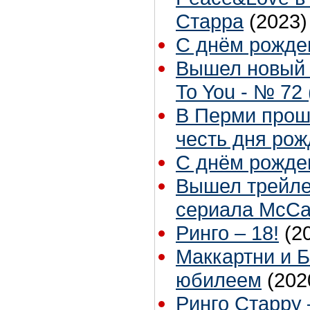
Старра
(2023)
С днём рожден
Вышел новый 
To You - № 72 
В Перми прош
честь дня рож
С днём рожден
Вышел трейле
сериала McCar
Ринго – 18!
(2
Маккартни и Б
юбилеем
(202
Ринго Старру 