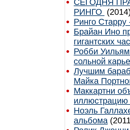
СЕГОДНЯ ПР
РИНГО
(2014
Ринго Старру -
Брайан Ино пр
гигантских ча
Робби Уильям
сольной карь
Лучшим бараб
Майка Портно
Маккартни об
иллюстрацию 
Ноэль Галлах
альбома
(2011