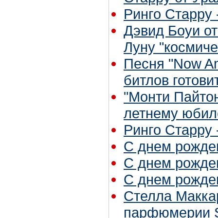
Ринго Старру -
Дэвид Боуи о
Луну "космиче
Песня "Now An
битлов готови
"Монти Пайтон
летнему юби
Ринго Старру - 
С днем рожден
С днем рожден
С днем рожден
Стелла Маккар
парфюмерии St