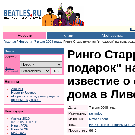
10.
Новости
Книги
Мр.Поустман
Главная
/
Новости
/
7 июля 2008 года
/ Ринго Старр получил "в подарок" на день рож
Ринго Стар
Поиск
Искать:
подарок" н
Советы
Vox populi
известие о
Новости
Анонсы
дома в Лив
Новости Usenet
«Перлы» телевидения, радио и
прессы о музыке…
Дата:
7 июля 2008 года
Календарь
Разместил:
semiotov
Август 2026
Источник:
Newsru.com
02
03
05
06
07
08
Тема:
Битлз - по битловским местам
Июль 2026
Июнь 2026
Просмотры:
6640
Май 2026