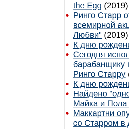
the Egg
(2019)
Ринго Старр о
всемирной ак
Любви"
(2019)
К дню рожден
Сегодня испол
барабанщику г
Ринго Старру
К дню рожден
Найдено "одно
Майка и Пола
Маккартни оп
со Старром в