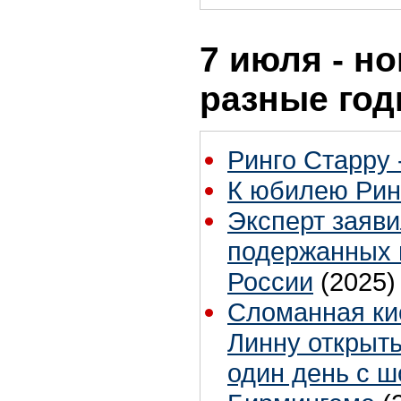
7 июля - но
разные го
Ринго Старру -
К юбилею Рин
Эксперт заяви
подержанных 
России
(2025)
Сломанная ки
Линну открыт
один день с ш