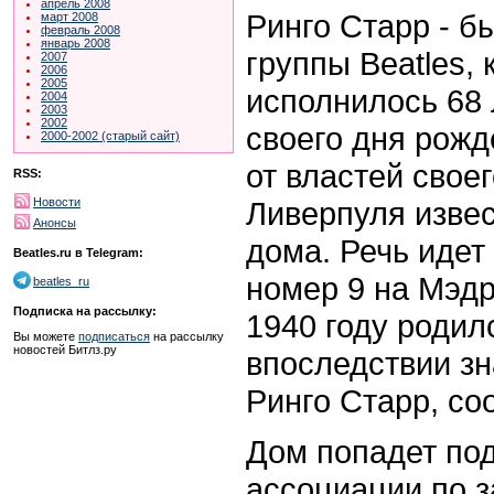
апрель 2008
Ринго Старр - б
март 2008
февраль 2008
январь 2008
группы Beatles,
2007
2006
2005
исполнилось 68 л
2004
2003
2002
своего дня рожд
2000-2002 (старый сайт)
от властей свое
RSS:
Ливерпуля извес
Новости
Анонсы
дома. Речь идет
Beatles.ru в Telegram:
номер 9 на Мэдр
beatles_ru
Подписка на рассылку:
1940 году родил
Вы можете
подписаться
на рассылку
новостей Битлз.ру
впоследствии зн
Ринго Старр, со
Дом попадет под
ассоциации по з