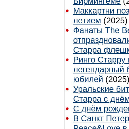
Бирмингеме
(
Маккартни поз
летием
(2025)
Фанаты The Be
отпраздновал
Старра флеш
Ринго Старру 
легендарный 
юбилей
(2025
Уральские би
Старра с днё
С днём рожден
В Санкт Пете
Peace&Love в 