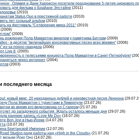
ннон , Оливия и Дани Харрисон посетили празднование 5-летия циркового пр
зовать для фильма о Брайане Эпстайне
(2011)
 здоровье
(2010)
фанатам Status Quo в престижной работе
(2010)
евять лет сольный альбом
(2010)
ать на фестиваль "Сотворение мира-2011"
(2010)
(2009)
итлом"
(2009)
нь рождения Пола Маккартни винилом у памятника Битлам
(2009)
atles - в десятке "величайших консервативных песен всех времен"
(2006)
" из-за порно-скандала
(2006)
рт Live 8
(2005)
говоренность о телесъемке концерта Пола Маккартни в Санкт-Петербурге!
(20
траняться через интернет
(2004)
артов
(2003)
 последнего месяца
oul: новый микс, 20 неизданных дублей и неизвестная песня Леннона
(29.07.2
речу Пола Маккартни с туристами в Ливерпуле
(23.07.26)
артни во время его видеозвонка со Старром
(21.07.26)
отсчет до загадочного события. Ждать осталось меньше дня
(29.07.26)
терла раннюю запись «Love Me Do»
(18.07.26)
рте Bon Jovi в Нью-Йорке
(14.07.26)
тта
(10.07.26)
дена Британской Империи
(12.07.26)
Road Studios ради работы над «High in the Clouds»
(21.07.26)
т музыки Йоко Оно
(14.07.26)