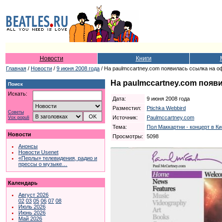
Новости
Книги
Главная
/
Новости
/
9 июня 2008 года
/ На paulmccartney.com появилась ссылка на о
На paulmccartney.com появ
Поиск
Искать:
Дата:
9 июня 2008 года
Разместил:
Ptichka Webbird
Советы
Источник:
Paulmccartney.com
Vox populi
Тема:
Пол Маккартни - концерт в Ки
Новости
Просмотры:
5098
Анонсы
Новости Usenet
«Перлы» телевидения, радио и
прессы о музыке…
Календарь
Август 2026
02
03
05
06
07
08
Июль 2026
Июнь 2026
Май 2026