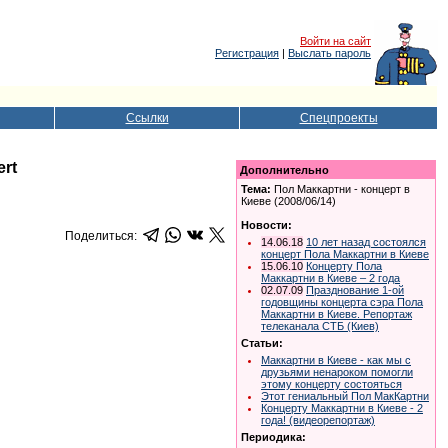
Войти на сайт
Регистрация
|
Выслать пароль
Ссылки
Спецпроекты
rt
Дополнительно
Тема:
Пол Маккартни - концерт в
Киеве (2008/06/14)
Новости:
Поделиться:
14.06.18
10 лет назад состоялся
концерт Пола Маккартни в Киеве
15.06.10
Концерту Пола
Маккартни в Киеве – 2 года
02.07.09
Празднование 1-ой
годовщины концерта сэра Пола
Маккартни в Киеве. Репортаж
телеканала СТБ (Киев)
Статьи:
Маккартни в Киеве - как мы с
друзьями ненароком помогли
этому концерту состояться
Этот гениальный Пол МакКартни
Концерту Маккартни в Киеве - 2
года! (видеорепортаж)
Периодика: