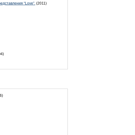
едставления “Love”.
(2011)
04)
6)