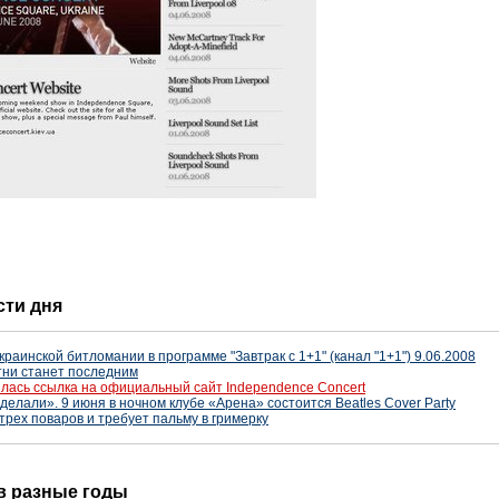
сти дня
раинской битломании в программе "Завтрак с 1+1" (канал "1+1") 9.06.2008
тни станет последним
илась ссылка на официальный сайт Independence Concert
делали». 9 июня в ночном клубе «Арена» состоится Beatles Cover Party
трех поваров и требует пальму в гримерку
 в разные годы