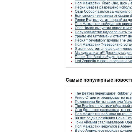
Пол Маккартни, Йоко Оно, Шон Ле
Песни Beatles разрешено исполь
Оззи Осборн взялся за колонку о
Британские чиновники отказали 
Ронни Вуд выпустит первый за д
Пол Маккартни собирается приех
Олег Чилап выпустил новую книгу
Полу Маккартни надоело быть "б
Уральские битломаны отметят де
Песня "Revolution" группы The Be
Пол Маккартни "невероятно устал
6 июля состоится еще один конце
Мы сделали это!!! Достигнута до
Песни The Beatles будут распрос
Led Zeppelin снова на вершине ч
Самые популярные новости
The Beatles переиздают Rubber S
Ринго Старр отреагировал на вст
Поклонники Битлз заметили Макк
The Beatles запустили обратный 
Сью Джонстон рассказала, как с
Пол Маккартни побывал на конце
80 лет со дня рождения Бона Ско
Тони Айомми стал кавалером Ор
Пол Маккартни вернулся в Abbey 
В Лос-Анджелесе пройдет концер