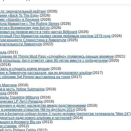
лз: окончательный рейтинг
(2026)
ании «Back To The Egg»
(2026)
икс «Islands» в Лондоне
(2026)
ола Маккартни с The Rolling Stones
(2026)
илетов к Всемирному дню Битлз
(2026)
вал на первом месте в трёх чартах Billboard
(2026)
 который Пол Маккартни назвал своим любимым синглом 1979 года
(2026)
ором концерте Спрингстина в Ливерпуле
(2025)
мечательности Ливерпуля
(2022)
орда
(2021)
дании All Things Must Pass «случайно» появились раньше времени
(2021)
й розыгрыш: битл отметит свое 80-летие вместе с победителем
(2020)
(2018)
скать и слушать новую музыку
(2018)
per в Ливерпуле рассказали, как их вдохновлял альбом
(2017)
 обложки Sgt Pepper выставлена на торги
(2017)
е Мартине
(2016)
 в честь Yellow Submarine
(2016)
орда
(2016)
алы Traveling Wilburys
(2016)
ссических LP Литл Ричарда
(2016)
кончину и делит наследство между родственниками
(2016)
е в церемонии открытия ЧМ по футболу-2014
(2014)
ли в Беларуси собрал более 3 тысяч человек (репортаж телеканала "Мир 24")
единиться ради нового альбома и гастролей
(2014)
ышел в формате Blu-ray
(2013)
ни старики
(2012)
ий путь Робина Гибба
(2012)