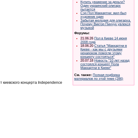
Купить уважение за деньги?
Один украинский олигарх
пытается
Сэр Пол Маккартни: жил-был
художник один
Забытая мелодия для олигарха.
Почему Виктор Пинчук увлекся
музыкой
Форумы:
21.06.26
Пол в Киеве 14 июня
2008 года
18.06.20
Статья "Маккартни в
Киеве - как мы с друзьями
ненароком помогли этому
концерту состояться"
20.07.18
Новость "10 лет назад
состоялся концерт Пола
Маккартни в Киеве"
См. также:
Полная подборка
материалов по этой теме (286)
т киевского концерта Independence