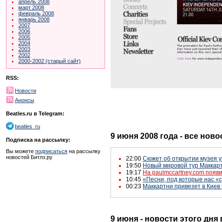
апрель 2008
март 2008
февраль 2008
январь 2008
2007
2006
2005
2004
2003
2002
2000-2002 (старый сайт)
RSS:
Новости
Анонсы
Beatles.ru в Telegram:
beatles_ru
9 июня 2008 года - все ново
Подписка на рассылку:
Вы можете
подписаться
на рассылку
новостей Битлз.ру
22:00
Сюжет об открытии музея ук
19:50
Новый мировой тур Маккар
19:17
На paulmccartney.com появ
10:45
«Песни, под которые нас «с
00:23
Маккартни привезет в Киев 
9 июня - новости этого дня