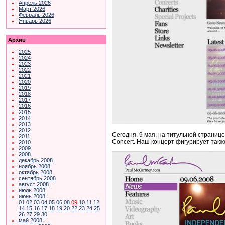
Апрель 2026
Март 2026
Февраль 2026
Январь 2026
Архив
2025
2024
2023
2022
2021
2020
2019
2018
2017
2016
2015
2014
2013
2012
Сегодня, 9 мая, на титульной страниц
2011
Concert. Наш концерт фигурирует такж
2010
2009
2008
декабрь 2008
ноябрь 2008
октябрь 2008
сентябрь 2008
август 2008
июль 2008
июнь 2008
01
02
03
04
05
06
08
09
10
11
12
14
15
16
17
18
19
20
22
23
24
25
26
27
29
30
май 2008