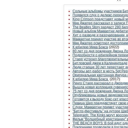
Сольные альбомы участников Бит
Появился слух о делюкс-переизд
King Crimson представят новый м
Мик Джаггер рассказал о записи П
The Beatles Story раздаст 280 б
Новый альбом Маккартни дебютиро
Хит о разводе и разочаровании,
Маккартни принял участие во вт
Мик Джаггер осмотрел достопри
К юбилею Мика Бокса
(2022)
80 лет со дня рождения Джона Л
Подробности о юбилейном переиз
Старр устроил благотворительны
Битловский джем в Калининграде
Люди старше 30 лет перестают и
Авторы арт-работ в честь Sgt Pep
Оригинальная картонная фигура с
К юбилею Мика Бокса
(2017)
Ринго Старр рассказал о Джордж
Вышла новая коллекция сувениров
75 лет со дня рождения Джона Л
Опубликованы новые видеоматери
Готовится к выходу бокс-сет кла
Певица Шер предчувствует свою 
Слухи: Маккартни примет участи
"Битлз-фестиваль" на хуторе Шаб
Telegraph: The Kinks могут воссо
Фильм "Волшебный христианин" в
THE BEACH BOYS: В бой идут од
Поклонники проводили в последн