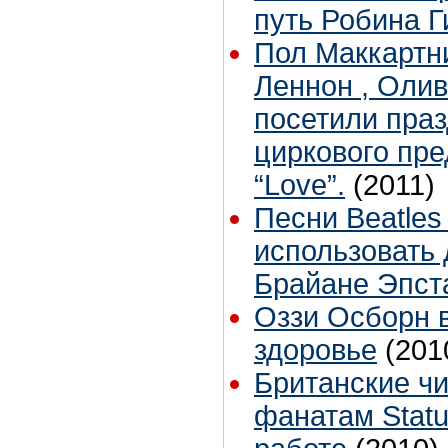
путь Робина Г
Пол Маккартн
Леннон , Оли
посетили праз
циркового пр
“Love”.
(2011)
Песни Beatle
использовать
Брайане Эпст
Оззи Осборн в
здоровье
(201
Британские чи
фанатам Stat