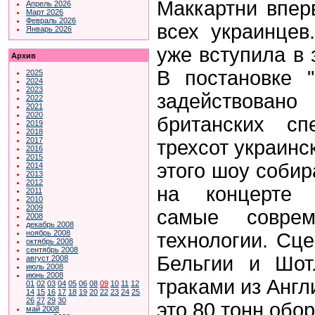
Маккартни впер
Апрель 2026
Март 2026
Февраль 2026
всех украинцев
Январь 2026
уже вступила в
Архив
В постановке "
2025
2024
2023
задействова
2022
2021
2020
британских сп
2019
2018
2017
трехсот украинс
2016
2015
этого шоу собир
2014
2013
2012
на концерте 
2011
2010
2009
самые соврем
2008
декабрь 2008
ноябрь 2008
технологии. Сце
октябрь 2008
сентябрь 2008
Бельгии и Шот
август 2008
июль 2008
июнь 2008
траками из Англ
01
02
03
04
05
06
08
09
10
11
12
14
15
16
17
18
19
20
22
23
24
25
26
27
29
30
это 80 тонн обо
май 2008