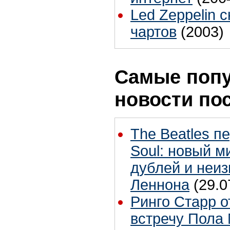
Led Zeppelin 
чартов
(2003)
Самые поп
новости по
The Beatles п
Soul: новый м
дублей и неиз
Леннона
(29.0
Ринго Старр о
встречу Пола 