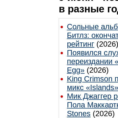
в разные г
Сольные альб
Битлз: оконча
рейтинг
(2026
Появился слух
переиздании «
Egg»
(2026)
King Crimson 
микс «Islands
Мик Джаггер р
Пола Маккартн
Stones
(2026)