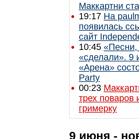
Маккартни ст
19:17
На paul
появилась сс
сайт Independ
10:45
«Песни,
«сделали». 9 
«Арена» состо
Party
00:23
Маккарт
трех поваров 
гримерку
9 июня - но