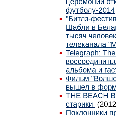
церемонии от
футболу-2014
"Битлз-фестив
Шабли в Бела
тысяч человек
телеканала "М
Telegraph: The
воссоединитьс
альбома и гас
Фильм "Волше
вышел в форма
THE BEACH BO
старики
(2012
Поклонники п