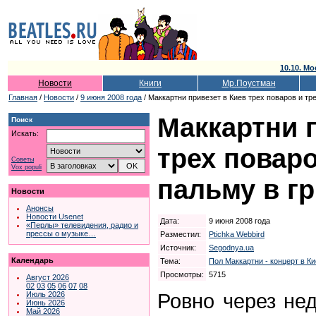
10.10. Мо
Новости
Книги
Мр.Поустман
Главная
/
Новости
/
9 июня 2008 года
/ Маккартни привезет в Киев трех поваров и тр
Маккартни 
Поиск
Искать:
трех поваро
Советы
Vox populi
пальму в г
Новости
Анонсы
Новости Usenet
Дата:
9 июня 2008 года
«Перлы» телевидения, радио и
прессы о музыке…
Разместил:
Ptichka Webbird
Источник:
Segodnya.ua
Календарь
Тема:
Пол Маккартни - концерт в Ки
Просмотры:
5715
Август 2026
02
03
05
06
07
08
Ровно через не
Июль 2026
Июнь 2026
Май 2026