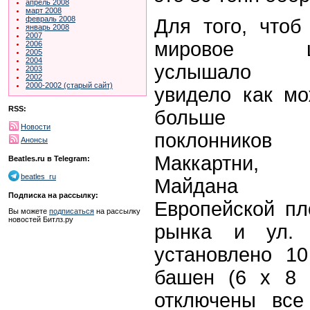
апрель 2008
март 2008
февраль 2008
Для того, чтоб
январь 2008
2007
мировое ш
2006
2005
2004
услышало
2003
2002
2000-2002 (старый сайт)
увидело как м
RSS:
больше
Новости
поклонников
Анонсы
Маккартни,
Beatles.ru в Telegram:
beatles_ru
Майдана 
Подписка на рассылку:
Европейской пл
Вы можете
подписаться
на рассылку
новостей Битлз.ру
рынка и ул. 
установлено 1
башен (6 х 8 
отключены все