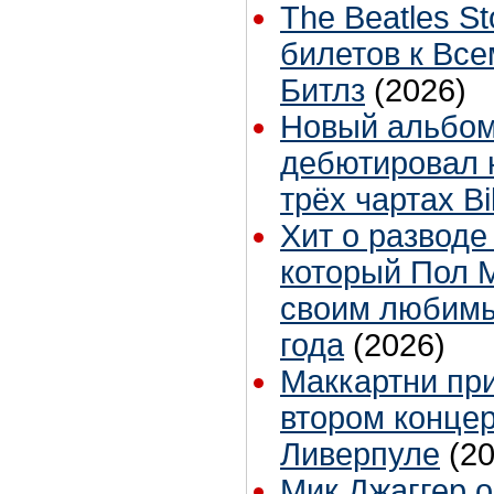
The Beatles St
билетов к Вс
Битлз
(2026)
Новый альбом
дебютировал 
трёх чартах Bi
Хит о разводе
который Пол 
своим любимы
года
(2026)
Маккартни при
втором концер
Ливерпуле
(2
Мик Джаггер 