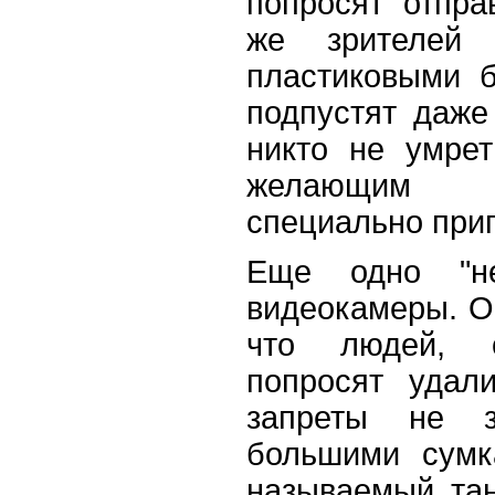
попросят отпра
же зрителей
пластиковыми 
подпустят даже
никто не умре
желающим б
специально приг
Еще одно "н
видеокамеры. О
что людей, с
попросят удал
запреты не 
большими сумк
называемый та