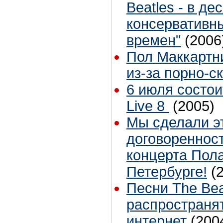
Beatles - в д
консервативны
времен"
(2006
Пол Маккартни
из-за порно-с
6 июля состои
Live 8
(2005)
Мы сделали эт
договореннос
концерта Пола
Петербурге!
(
Песни The Bea
распространя
интернет
(200