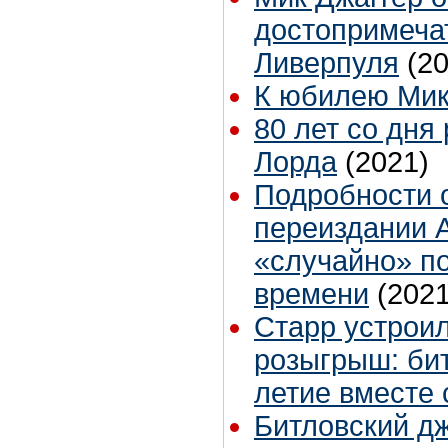
достопримеча
Ливерпуля
(2
К юбилею Мик
80 лет со дня
Лорда
(2021)
Подробности 
переиздании A
«случайно» п
времени
(2021
Старр устрои
розыгрыш: бит
летие вместе
Битловский д