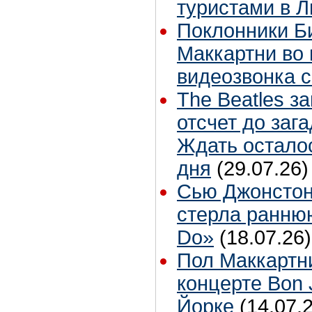
туристами в 
Поклонники Б
Маккартни во 
видеозвонка 
The Beatles з
отсчет до заг
Ждать остало
дня
(29.07.26)
Сью Джонстон
стерла ранню
Do»
(18.07.26)
Пол Маккартн
концерте Bon 
Йорке
(14.07.