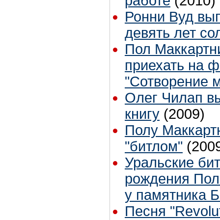
работе
(2010)
Ронни Вуд вып
девять лет с
Пол Маккартн
приехать на 
"Сотворение м
Олег Чилап в
книгу
(2009)
Полу Маккарт
"битлом"
(200
Уральские би
рождения Пол
у памятника 
Песня "Revolu