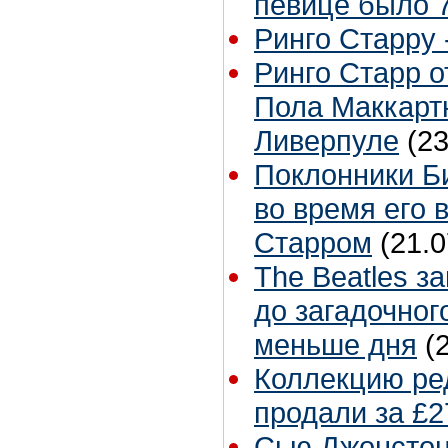
певице было 7
Ринго Старру -
Ринго Старр о
Пола Маккартн
Ливерпуле
(23
Поклонники Б
во время его 
Старром
(21.0
The Beatles з
до загадочног
меньше дня
(
Коллекцию ре
продали за £2
Сью Джонстон 