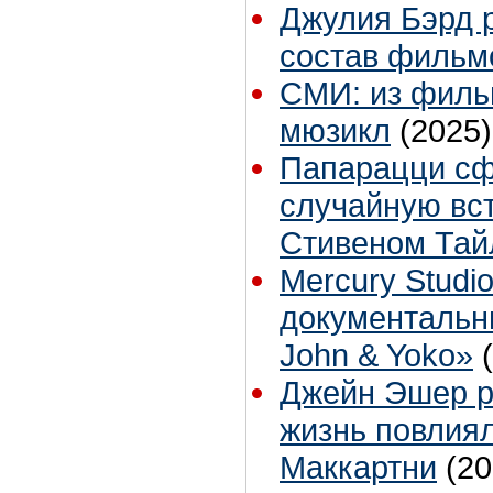
Джулия Бэрд 
состав фильм
СМИ: из филь
мюзикл
(2025)
Папарацци с
случайную вс
Стивеном Та
Mercury Studi
документальн
John & Yoko»
Джейн Эшер ра
жизнь повлия
Маккартни
(20