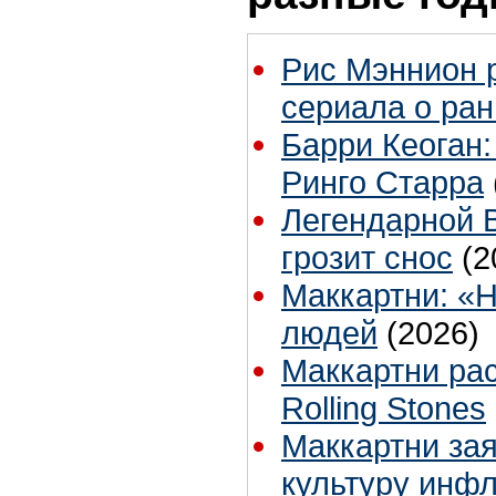
Рис Мэннион 
сериала о ран
Барри Кеоган:
Ринго Старра
Легендарной B
грозит снос
(2
Маккартни: «
людей
(2026)
Маккартни рас
Rolling Stones
Маккартни зая
культуру инф