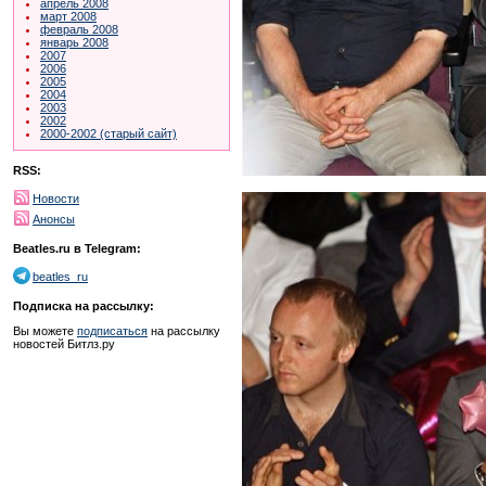
апрель 2008
март 2008
февраль 2008
январь 2008
2007
2006
2005
2004
2003
2002
2000-2002 (старый сайт)
RSS:
Новости
Анонсы
Beatles.ru в Telegram:
beatles_ru
Подписка на рассылку:
Вы можете
подписаться
на рассылку
новостей Битлз.ру