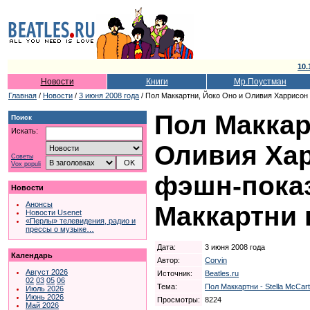
10.
Новости
Книги
Мр.Поустман
Главная
/
Новости
/
3 июня 2008 года
/ Пол Маккартни, Йоко Оно и Оливия Харрисон
Пол Маккар
Поиск
Искать:
Оливия Ха
Советы
Vox populi
фэшн-пока
Новости
Анонсы
Маккартни 
Новости Usenet
«Перлы» телевидения, радио и
прессы о музыке…
Дата:
3 июня 2008 года
Календарь
Автор:
Corvin
Август 2026
Источник:
Beatles.ru
02
03
05
06
Тема:
Пол Маккартни - Stella McCar
Июль 2026
Июнь 2026
Просмотры:
8224
Май 2026