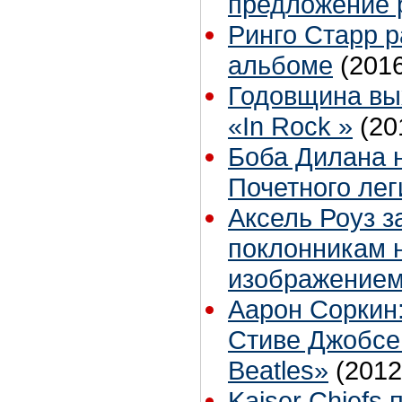
предложение 
Ринго Старр р
альбоме
(201
Годовщина вы
«In Rock »
(20
Боба Дилана 
Почетного лег
Аксель Роуз з
поклонникам 
изображение
Аарон Соркин:
Стиве Джобсе 
Beatles»
(2012
Kaiser Chiefs