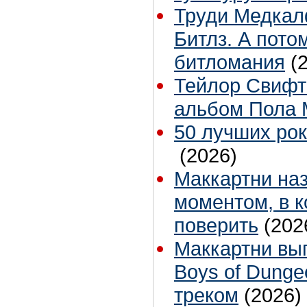
Труди Медкал
Битлз. А пото
битломания
(
Тейлор Свифт
альбом Пола 
50 лучших рок
(2026)
Маккартни наз
моментом, в 
поверить
(202
Маккартни вы
Boys of Dunge
треком
(2026)