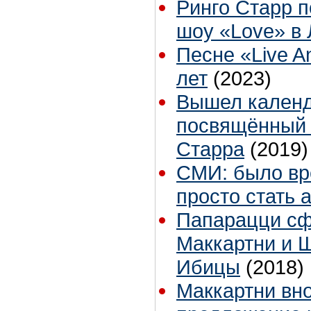
Ринго Старр п
шоу «Love» в 
Песне «Live A
лет
(2023)
Вышел календа
посвящённый
Старра
(2019)
СМИ: было вр
просто стать 
Папарацци с
Маккартни и 
Ибицы
(2018)
Маккартни вно