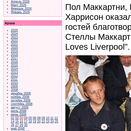
Апрель 2026
Пол Маккартни,
Март 2026
Февраль 2026
Январь 2026
Харрисон оказал
Архив
гостей благотво
2025
Стеллы Маккартн
2024
2023
2022
Loves Liverpool".
2021
2020
2019
2018
2017
2016
2015
2014
2013
2012
2011
2010
2009
2008
декабрь 2008
ноябрь 2008
октябрь 2008
сентябрь 2008
август 2008
июль 2008
июнь 2008
01
02
03
04
05
06
08
09
10
11
12
14
15
16
17
18
19
20
22
23
24
25
26
27
29
30
май 2008