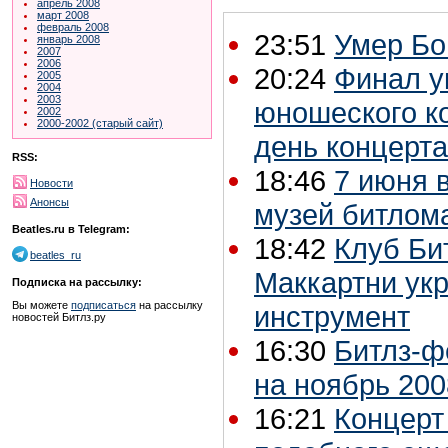
апрель 2008
март 2008
февраль 2008
23:51
Умер Бо
январь 2008
2007
2006
20:24
Финал у
2005
2004
2003
юношеского ко
2002
2000-2002 (старый сайт)
день концерта
RSS:
18:46
7 июня 
Новости
Анонсы
музей битлома
Beatles.ru в Telegram:
18:42
Клуб Би
beatles_ru
Маккартни ук
Подписка на рассылку:
Вы можете
подписаться
на рассылку
инструмент
новостей Битлз.ру
16:30
Битлз-ф
на ноябрь 200
16:21
Концерт