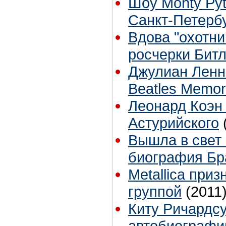
Шоу Monty Pyt
Санкт-Петерб
Вдова "охотни
росчерки Битл
Джулиан Ленн
Beatles Memor
Леонард Коэн
Астурийского
Вышла в свет
биография Бр
Metallica при
группой
(2011
Киту Ричардсу
автобиограф