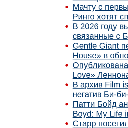
Мачту с перв
Ринго хотят с
В 2026 году в
связанные с Б
Gentle Giant п
House» в обн
Опубликована
Love» Леннон
В архив Film 
негатив Би-би
Патти Бойд ан
Boyd: My Life i
Старр посети