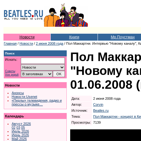
Новости
Книги
Мр.Поустман
Главная
/
Новости
/
2 июня 2008 года
/ Пол Маккартни. Интервью "Новому каналу", Ки
Пол Маккар
Поиск
Искать:
"Новому ка
Советы
Vox populi
01.06.2008 
Новости
Анонсы
Новости Usenet
Дата:
2 июня 2008 года
«Перлы» телевидения, радио и
прессы о музыке…
Автор:
Corvin
Источник:
Beatles.ru
Календарь
Тема:
Пол Маккартни - концерт в Ки
Просмотры:
7139
Август 2026
02
03
05
Июль 2026
Июнь 2026
Май 2026