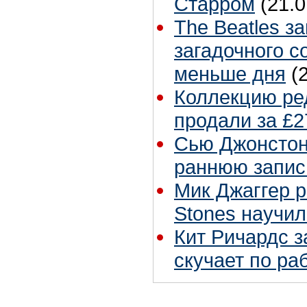
Старром
(21.0
The Beatles з
загадочного с
меньше дня
(
Коллекцию ре
продали за £2
Сью Джонстон 
раннюю запис
Мик Джаггер р
Stones научил
Кит Ричардс з
скучает по ра