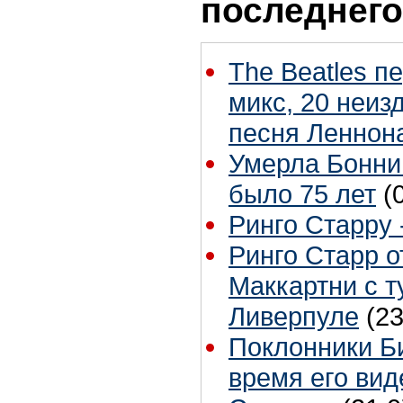
последнего
The Beatles п
микс, 20 неиз
песня Леннон
Умерла Бонни
было 75 лет
(
Ринго Старру -
Ринго Старр о
Маккартни с т
Ливерпуле
(23
Поклонники Б
время его вид