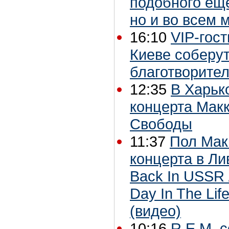
подобного еще
но и во всем 
16:10
VIP-гос
Киеве соберут
благотворите
12:35
В Харьк
концерта Мак
Свободы
11:37
Пол Мак
концерта в Ли
Back In USSR / 
Day In The Lif
(видео)
10:16
R.E.M. 