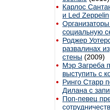
Карлос Санта
и Led Zeppelin
Организаторы 
социальную с
Роджер Уотер
развалинах и
стены
(2009)
Мэр Загреба 
выступить с ко
Ринго Старр п
Дилана с зап
Поп-певец пр
сотрудничеств