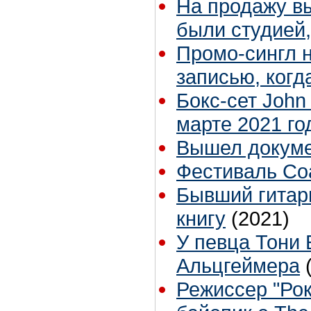
На продажу вы
были студией,
Промо-сингл 
записью, когд
Бокс-сет John
марте 2021 го
Вышел докуме
Фестиваль Coa
Бывший гитар
книгу
(2021)
У певца Тони 
Альцгеймера
Режиссер "Рок