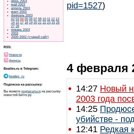
июнь 2003
pid=1527
)
май 2003
апрель 2003
март 2003
февраль 2003
02
03
04
05
06
07
08
10
11
12
13
14
15
17
18
19
20
21
22
23
25
26
27
28
январь 2003
2002
2000-2002 (старый сайт)
RSS:
Новости
Анонсы
4 февраля 2
Beatles.ru в Telegram:
beatles_ru
Подписка на рассылку:
14:27
Новый н
Вы можете
подписаться
на рассылку
новостей Битлз.ру
2003 года пос
14:25
Продюсе
убийстве - по
12:41
Редкая 