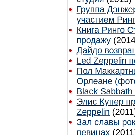
Группа Дэнжер
участием Рин
Книга Ринго С
продажу
(2014
Дайдо возвра
Led Zeppelin 
Пол Маккартн
Орлеане (фот
Black Sabbath
Элис Купер пр
Zeppelin
(2011
Зал славы рок
певицах
(2011