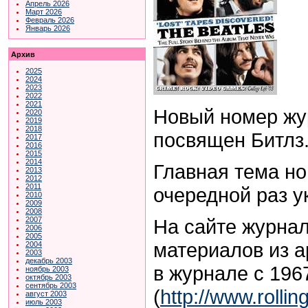
Апрель 2026
Март 2026
Февраль 2026
Январь 2026
Архив
2025
2024
2023
2022
2021
Новый номер жур
2020
2019
2018
посвящен Битлз
2017
2016
2015
2014
Главная тема н
2013
2012
2011
очередной раз у
2010
2009
2008
На сайте журнал
2007
2006
2005
материалов из а
2004
2003
декабрь 2003
в журнале с 1967
ноябрь 2003
октябрь 2003
сентябрь 2003
(
http://www.rolli
август 2003
июль 2003