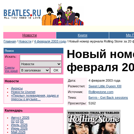
Новости
Книги
Мр.
Главная
/
Новости
/
4 февраля 2003 года
/ Новый номер журнала Rolling Stone за 20
Новый номе
Поиск
Искать:
февраля 20
Советы
Vox populi
Дата:
4 февраля 2003 года
Новости
Разместил:
Sweet Little Queen XIII
Анонсы
Источник:
Rollingstone.com
Новости Usenet
«Перлы» телевидения, радио и
Тема:
Битлз - Get Back sessions
прессы о музыке…
Просмотры:
5162
Календарь
Август 2026
02
03
05
Июль 2026
Июнь 2026
Май 2026