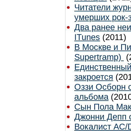
Читатели журн
умерших рок-
Два ранее неи
ITunes
(2011)
В Москве и Пи
Supertramp)
(
Единственный
закроется
(20
Оззи Осборн 
альбома
(201
Сын Пола Макк
Джонни Депп 
Вокалист AC/