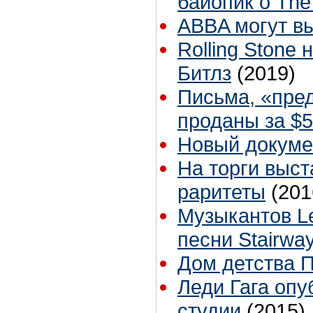
байопик о The
ABBA могут вы
Rolling Stone
Битлз
(2019)
Письма, «пред
проданы за $
Новый докуме
На торги выс
раритеты
(201
Музыкантов Le
песни Stairwa
Дом детства П
Леди Гага опу
студии
(2015)