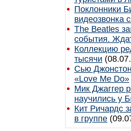
Поклонники Би
видеозвонка 
The Beatles з
события. Жда
Коллекцию ре
тысячи
(08.07
Сью Джонстон
«Love Me Do»
Мик Джаггер р
научились у Б
Кит Ричардс з
в группе
(09.0