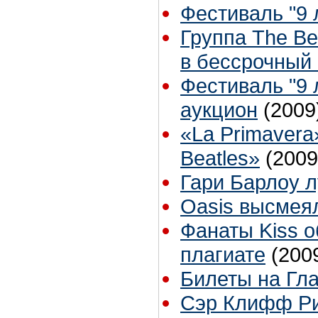
Фестиваль "9 л
Группа The Be
в бессрочный 
Фестиваль "9 
аукцион
(2009
«La Primavera
Beatles»
(2009
Гари Барлоу 
Oasis высмея
Фанаты Kiss 
плагиате
(200
Билеты на Гл
Сэр Клифф Рич