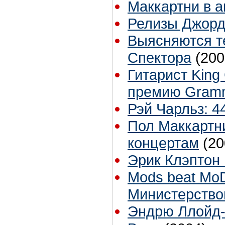
Маккартни в а
Релизы Джорд
Выясняются т
Спектора
(200
Гитарист Kin
премию Gram
Рэй Чарльз: 4
Пол Маккартн
концертам
(20
Эрик Клэптон 
Mods beat Mo
Министерств
Эндрю Ллойд-