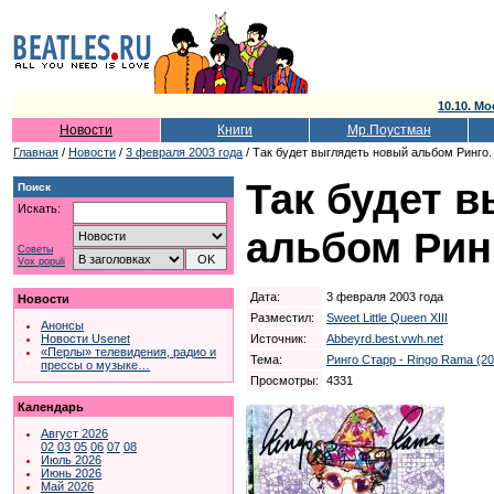
10.10. Мо
Новости
Книги
Мр.Поустман
Главная
/
Новости
/
3 февраля 2003 года
/ Так будет выглядеть новый альбом Ринго.
Так будет 
Поиск
Искать:
альбом Рин
Советы
Vox populi
Дата:
3 февраля 2003 года
Новости
Разместил:
Sweet Little Queen XIII
Анонсы
Источник:
Abbeyrd.best.vwh.net
Новости Usenet
«Перлы» телевидения, радио и
Тема:
Ринго Старр - Ringo Rama (20
прессы о музыке…
Просмотры:
4331
Календарь
Август 2026
02
03
05
06
07
08
Июль 2026
Июнь 2026
Май 2026