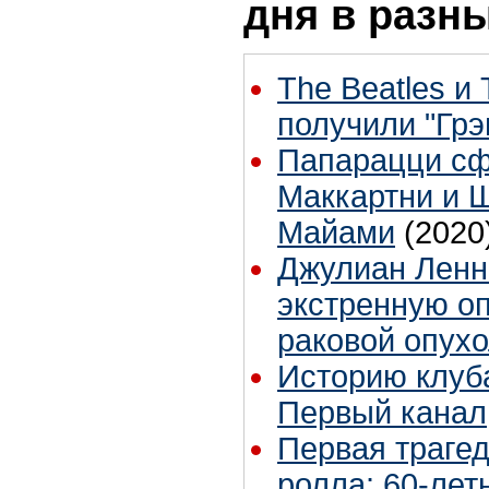
дня в разн
The Beatles и 
получили "Гр
Папарацци с
Маккартни и 
Майами
(2020
Джулиан Ленн
экстренную о
раковой опух
Историю клуб
Первый канал
Первая трагед
ролла: 60-лет