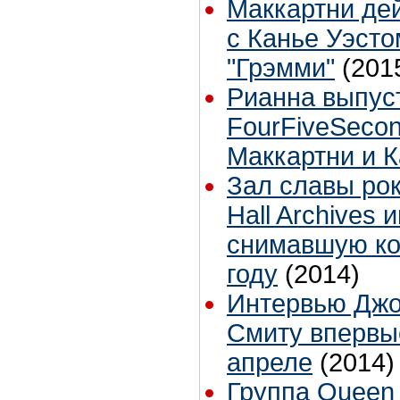
Маккартни де
с Канье Уэсто
"Грэмми"
(201
Рианна выпус
FourFiveSecon
Маккартни и К
Зал славы рок
Hall Archives 
снимавшую ко
году
(2014)
Интервью Джо
Смиту впервы
апреле
(2014)
Группа Queen