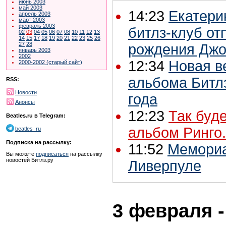
июнь 2003
май 2003
14:23
Екатери
апрель 2003
март 2003
февраль 2003
битлз-клуб от
02
03
04
05
06
07
08
10
11
12
13
14
15
17
18
19
20
21
22
23
25
26
27
28
рождения Джо
январь 2003
2002
12:34
Новая в
2000-2002 (старый сайт)
альбома Битл
RSS:
Новости
года
Анонсы
12:23
Так буд
Beatles.ru в Telegram:
альбом Ринго.
beatles_ru
Подписка на рассылку:
11:52
Мемориа
Вы можете
подписаться
на рассылку
новостей Битлз.ру
Ливерпуле
3 февраля -