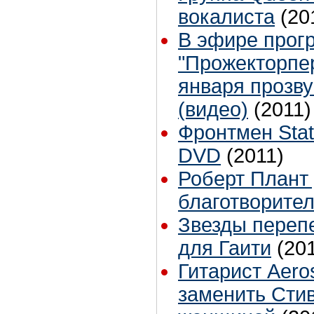
вокалиста
(20
В эфире прог
"Прожекторпер
января прозву
(видео)
(2011)
Фронтмен Sta
DVD
(2011)
Роберт Плант
благотворите
Звезды перепе
для Гаити
(20
Гитарист Aero
заменить Сти