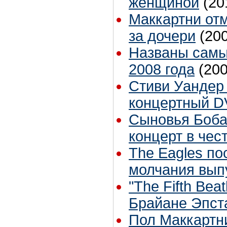
женщиной
(20
Маккартни отм
за дочери
(20
Названы самы
2008 года
(200
Стиви Уандер
концертный 
Сыновья Боба
концерт в чес
The Eagles по
молчания вып
"The Fifth Bea
Брайане Эпст
Пол Маккартн