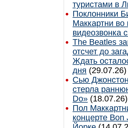
туристами в 
Поклонники Б
Маккартни во 
видеозвонка 
The Beatles з
отсчет до заг
Ждать остало
дня
(29.07.26)
Сью Джонстон
стерла ранню
Do»
(18.07.26)
Пол Маккартн
концерте Bon 
Йорке
(14.07.