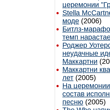
церемонии "Г
Stella McCartn
моде
(2006)
Битлз-марафон
темп нараста
Роджер Уотер
неудачные ид
Маккартни
(20
Маккартни ква
лет
(2005)
На церемонии
состав исполн
песню
(2005)
The Who напи