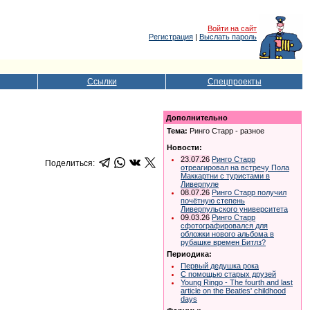
Войти на сайт
Регистрация
|
Выслать пароль
Ссылки
Спецпроекты
Дополнительно
Тема:
Ринго Старр - разное
Новости:
23.07.26
Ринго Старр
Поделиться:
отреагировал на встречу Пола
Маккартни с туристами в
Ливерпуле
08.07.26
Ринго Старр получил
почётную степень
Ливерпульского университета
09.03.26
Ринго Старр
сфотографировался для
обложки нового альбома в
рубашке времен Битлз?
Периодика:
Первый дедушка рока
С помощью старых друзей
Young Ringo - The fourth and last
article on the Beatles' childhood
days