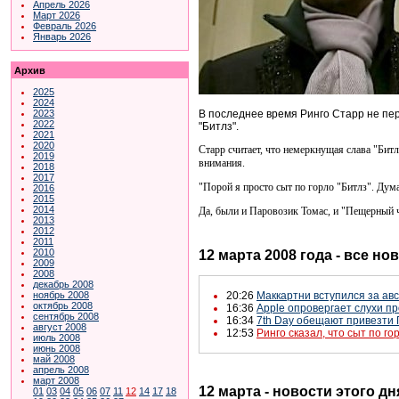
Апрель 2026
Март 2026
Февраль 2026
Январь 2026
Архив
2025
2024
В последнее время Ринго Старр не пере
2023
2022
"Битлз".
2021
2020
Старр считает, что немеркнущая слава "Битл
2019
внимания.
2018
2017
"Порой я просто сыт по горло "Битлз". Дума
2016
2015
2014
Да, были и Паровозик Томас, и "Пещерный ч
2013
2012
2011
2010
12 марта 2008 года - все но
2009
2008
декабрь 2008
ноябрь 2008
20:26
Маккартни вступился за авс
октябрь 2008
16:36
Apple опровергает слухи пр
сентябрь 2008
16:34
7th Day обещают привезти 
август 2008
12:53
Ринго сказал, что сыт по го
июль 2008
июнь 2008
май 2008
апрель 2008
март 2008
12 марта - новости этого д
01
03
04
05
06
07
11
12
14
17
18