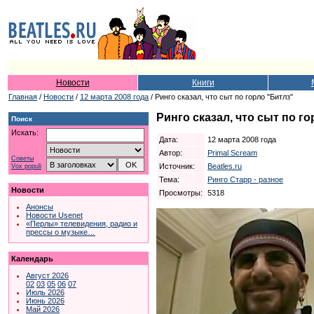
Новости
Книги
Главная
/
Новости
/
12 марта 2008 года
/ Ринго сказал, что сыт по горло "Битлз"
Ринго сказал, что сыт по г
Поиск
Искать:
Дата:
12 марта 2008 года
Автор:
Primal Scream
Советы
Источник:
Beatles.ru
Vox populi
Тема:
Ринго Старр - разное
Новости
Просмотры:
5318
Анонсы
Новости Usenet
«Перлы» телевидения, радио и
прессы о музыке…
Календарь
Август 2026
02
03
05
06
07
Июль 2026
Июнь 2026
Май 2026