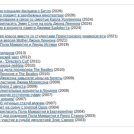
ую площадку фильмов о Битлз
(2026)
 покажут в зарубежных кинотеатрах
(2026)
нования в связи со смертью Карла Уоллингера
(2024)
ригласить Эмму Стоун на роль Джона Леннона
(2024)
тие в концерте памяти Джимми Баффетта
(2024)
ер-классе вместе со студентами Принстонского университета
(2021)
я версия Mother Джона Леннона
(2021)
а Пола Маккартни и Линды Истман
(2019)
ериданом
(2013)
анский чарт
(2012)
 "Director's Cut"
(2011)
 рекорд-лейбла
(2010)
а дела продюсера The Beatles
(2010)
Ленноне и The Beatles
(2010)
 Джексона завысили цены на билеты
(2009)
 пластинке Джима Моррисона
(2009)
урге 2 августа
(2009)
олнительные концерты в Лондоне
(2009)
занную отступную сумму
(2007)
к корням"
(2007)
0 чугунных статуй мужчин
(2007)
ет на сцену с группой Oasis
(2004)
ригласить Пола Маккартни в Екатеринбург
(2004)
ет дни рождения Пола Маккартни и Ринго Старра
(2003)
 участие в судьбе двухлетней Элис Скинер
(2003)