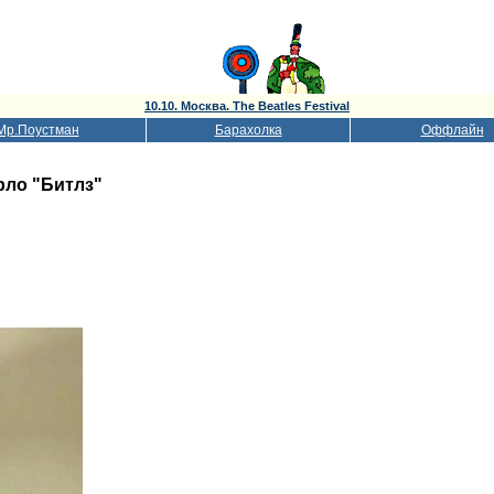
10.10. Москва. The Beatles Festival
Мр.Поустман
Барахолка
Оффлайн
орло "Битлз"