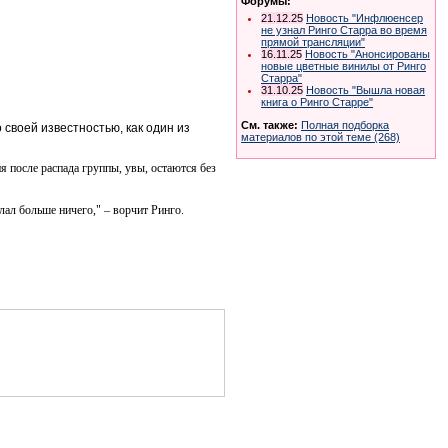
Форумы:
21.12.25
Новость "Инфлюенсер
не узнал Ринго Старра во время
прямой трансляции"
16.11.25
Новость "Анонсированы
новые цветные винилы от Ринго
Старра"
31.10.25
Новость "Вышла новая
книга о Ринго Старре"
См. также:
Полная подборка
 своей известностью, как один из
материалов по этой теме (268)
я после распада группы, увы, остаются без
лал больше ничего," – ворчит Ринго.