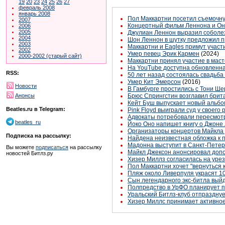
19
20
23
24
25
26
27
февраль 2008
январь 2008
Пол Маккартни посетил съемочн
2007
Концертный фильм Леннона и Оно
2006
2005
Джулиан Леннон выразил соболез
2004
Шон Леннон в шутку предложил п
2003
Маккартни и Eagles примут учас
2002
Умер певец Эрик Кармен
(2024)
2000-2002 (старый сайт)
Маккартни принял участие в маст
На YouTube доступна обновленна
RSS:
50 лет назад состоялась свадьб
Умер Кит Эмерсон
(2016)
Новости
В Гамбурге простились с Тони Ш
Брюс Спрингстин возглавил брит
Анонсы
Кейт Буш выпускает новый альбом -
Beatles.ru в Telegram:
Pink Floyd выиграли суд у своего
Адвокаты потребовали пересмотр
beatles_ru
Йоко Оно напишет книгу о Джоне 
Организаторы концертов Майкла
Подписка на рассылку:
Найдена неизвестная обложка к
Мадонна выступит в Санкт-Петерб
Вы можете
подписаться
на рассылку
Майкл Джексон анонсировал доп
новостей Битлз.ру
Хизер Миллз согласилась на уре
Пол Маккартни хочет "вернуться 
Пляж около Ливерпуля украсят 10
Сын легендарного экс-битла выйд
Полпредство в УрФО планирует п
Уральский Битлз-клуб отпраздну
Хизер Миллс принимает активное