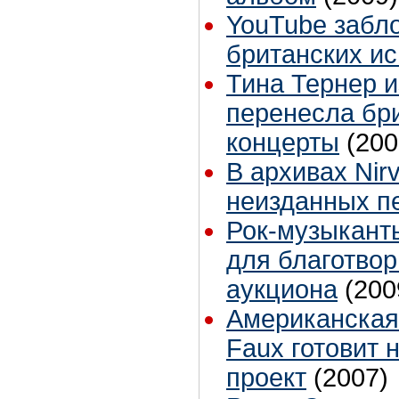
YouTube забл
британских и
Тина Тернер и
перенесла бр
концерты
(200
В архивах Nir
неизданных п
Рок-музыкант
для благотвор
аукциона
(200
Американская
Faux готовит 
проект
(2007)