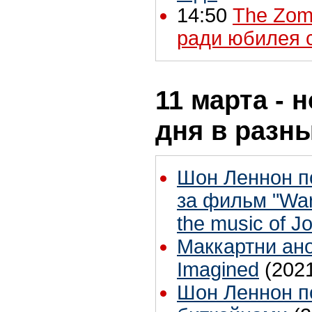
14:50
The Zom
ради юбилея 
11 марта - 
дня в разн
Шон Леннон п
за фильм "War 
the music of J
Маккартни ано
Imagined
(202
Шон Леннон 