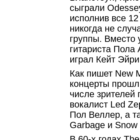
сыграли Odessey
исполнив все 12
никогда не случ
группы. Вместо 
гитариста Пола 
играл Кейт Эйри
Как пишет New M
концерты прошл
числе зрителей 
вокалист Led Ze
Пол Веллер, а т
Garbage и Snow P
В 60-x годах Th