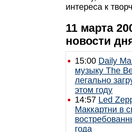
интереса к твор
11 марта 200
новости дн
15:00
Daily Ma
музыку The Be
легально загру
этом году
14:57
Led Zep
Маккартни в с
востребованн
года