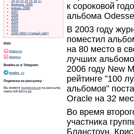
19
20
23
24
25
26
27
к сороковой год
февраль 2008
январь 2008
2007
альбома Odessey
2006
2005
2004
2003
В 2003 году журн
2002
2000-2002 (старый сайт)
поместил альбо
RSS:
на 80 место в с
Новости
лучших альбомов
Анонсы
Beatles.ru в Telegram:
2006 году New M
beatles_ru
рейтинге "100 л
Подписка на рассылку:
альбомов" пост
Вы можете
подписаться
на рассылку
новостей Битлз.ру
Oracle на 32 мес
Во время второг
участника групп
Бланстоун, Крис