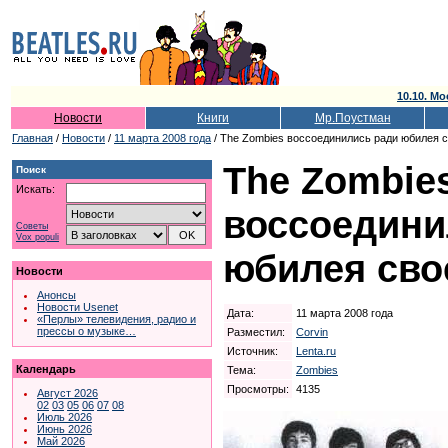
10.10. Мо
Новости
Книги
Мр.Поустман
Главная
/
Новости
/
11 марта 2008 года
/ The Zombies воссоединились ради юбилея 
The Zombie
Поиск
Искать:
воссоедини
Советы
Vox populi
юбилея сво
Новости
Анонсы
Новости Usenet
Дата:
11 марта 2008 года
«Перлы» телевидения, радио и
прессы о музыке…
Разместил:
Corvin
Источник:
Lenta.ru
Календарь
Тема:
Zombies
Просмотры:
4135
Август 2026
02
03
05
06
07
08
Июль 2026
Июнь 2026
Май 2026