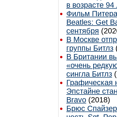
в возрасте 94
Фильм Питера
Beatles: Get B
сентября
(202
В Москве отпр
группы Битлз
В Британии вы
«очень редку
сингла Битлз
Графическая 
Эпстайне ста
Bravo
(2018)
Брюс Спайзер 
честь Sgt. Pep