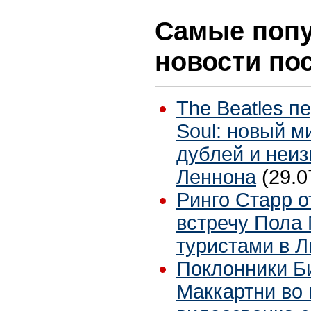
Самые поп
новости по
The Beatles п
Soul: новый м
дублей и неиз
Леннона
(29.0
Ринго Старр о
встречу Пола 
туристами в 
Поклонники Б
Маккартни во 