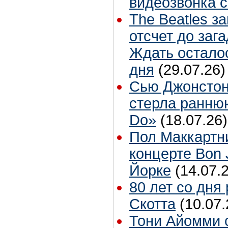
видеозвонка 
The Beatles з
отсчет до заг
Ждать остало
дня
(29.07.26)
Сью Джонстон
стерла ранню
Do»
(18.07.26)
Пол Маккартн
концерте Bon 
Йорке
(14.07.
80 лет со дня
Скотта
(10.07.
Тони Айомми 