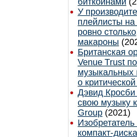
биткойнами
(
У производител
плейлисты на 
ровно столько
макароны
(20
Британская ор
Venue Trust п
музыкальных 
о критической
Дэвид Кросби
свою музыку ко
Group
(2021)
Изобретатель
компакт-диска