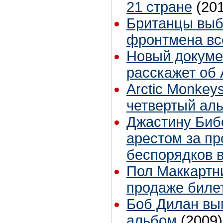
21 стране
(20
Британцы выб
фронтмена вс
Новый докум
расскажет об 
Arctic Monkey
четвертый ал
Джастину Биб
арестом за п
беспорядков 
Пол Маккартни
продаже биле
Боб Дилан вы
альбом
(2009)