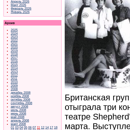
Апрель 2026
Март 2026
Февраль 2026
Январь 2026
Архив
2025
2024
2023
2022
2021
2020
2019
2018
2017
2016
2015
2014
2013
2012
2011
2010
2009
2008
декабрь 2008
Британская груп
ноябрь 2008
октябрь 2008
сентябрь 2008
отыграла три ко
август 2008
июль 2008
июнь 2008
театре Shepherd'
май 2008
апрель 2008
марта. Выступл
март 2008
01
03
04
05
06
07
11
12
14
17
18