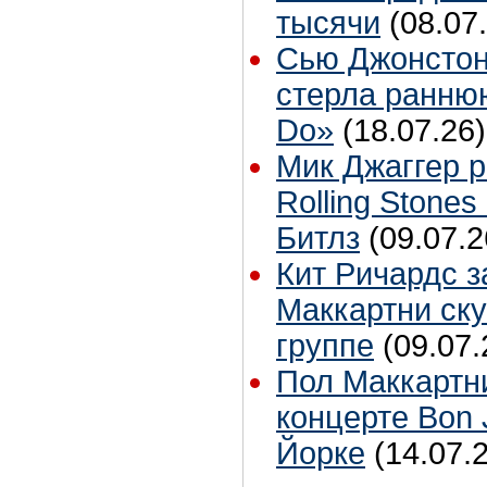
тысячи
(08.07
Сью Джонстон
стерла ранню
Do»
(18.07.26)
Мик Джаггер р
Rolling Stones
Битлз
(09.07.2
Кит Ричардс з
Маккартни ску
группе
(09.07.
Пол Маккартн
концерте Bon 
Йорке
(14.07.