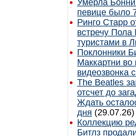
Умерла Бонни
певице было 7
Ринго Старр о
встречу Пола 
туристами в 
Поклонники Б
Маккартни во 
видеозвонка 
The Beatles з
отсчет до заг
Ждать остало
дня
(29.07.26)
Коллекцию ре
Битлз продали