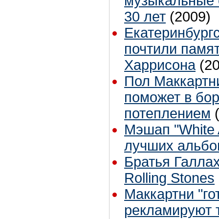
музыкальные 
30 лет
(2009)
Екатеринбург
почтили памя
Харрисона
(2
Пол Маккартни
поможет в бо
потеплением
Мэшап "White 
лучших альбо
Братья Галла
Rolling Stones
Маккартни "гот
рекламируют 