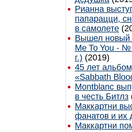
Рианна высту
папарацци, сн
в самолете
(2
Вышел новый 
Me To You - №
г.)
(2019)
45 лет альбом
«Sabbath Bloo
Montblanc вып
в честь Битлз
Маккартни вы
фанатов и их 
Маккартни по