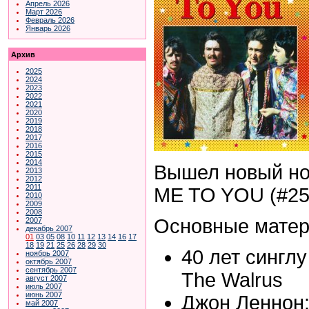
Апрель 2026
Март 2026
Февраль 2026
Январь 2026
Архив
2025
2024
2023
2022
2021
2020
2019
2018
2017
2016
2015
2014
Вышел новый н
2013
2012
2011
ME TO YOU (#25,
2010
2009
2008
Основные матер
2007
декабрь 2007
01
03
05
08
10
11
12
13
14
16
17
18
19
21
25
26
28
29
30
40 лет синглу
ноябрь 2007
октябрь 2007
сентябрь 2007
The Walrus
август 2007
июль 2007
июнь 2007
Джон Леннон:
май 2007