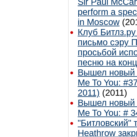
Sir Paul McCar
perform a speci
in Moscow
(20
Клуб Битлз.ру
письмо сэру П
просьбой исп
песню на конц
Вышел новый 
Me To You: #3
2011)
(2011)
Вышел новый 
Me To You: # 3
"Битловский" 
Heathrow зак