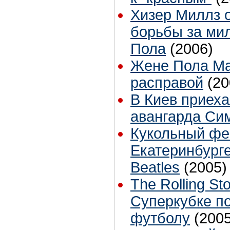
Хизер Миллз 
борьбы за ми
Пола
(2006)
Жене Пола Ма
расправой
(20
В Киев приеха
авангарда Си
Кукольный фе
Екатеринбург
Beatles
(2005)
The Rolling St
Суперкубке п
футболу
(2005