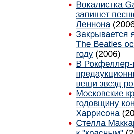
Вокалистка G
запишет песн
Леннона
(2006
Закрывается я
The Beatles о
году
(2006)
В Рокфеллер-
предаукционн
вещи звезд ро
Московские к
годовщину ко
Харрисона
(2
Стелла Макка
к "красным"
(2