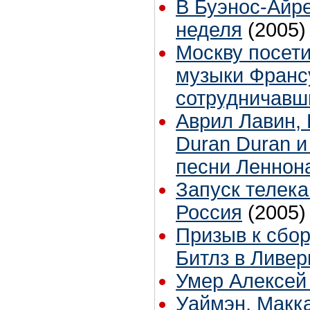
В Буэнос-Айре
неделя
(2005)
Москву посети
музыки Франс
сотрудничавш
Аврил Лавин, 
Duran Duran и
песни Леннон
Запуск телек
Россия
(2005)
Призыв к сбор
Битлз в Ливер
Умер Алексей
Уаймэн, Макка