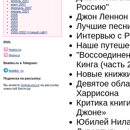
апрель 2007
Россию"
март 2007
февраль 2007
январь 2007
Джон Леннон 
2006
2005
2004
Лучшие песни
2003
2002
2000-2002 (старый сайт)
Интервью с Р
RSS:
Наше путешес
Новости
"Воссоединен
Анонсы
Кинга (часть 
Beatles.ru в Telegram:
beatles_ru
Новые книжки
Подписка на рассылку:
Девятое обл
Вы можете
подписаться
на рассылку
новостей Битлз.ру
Харрисона
Критика книг
Джоне»
Юбилей Нила