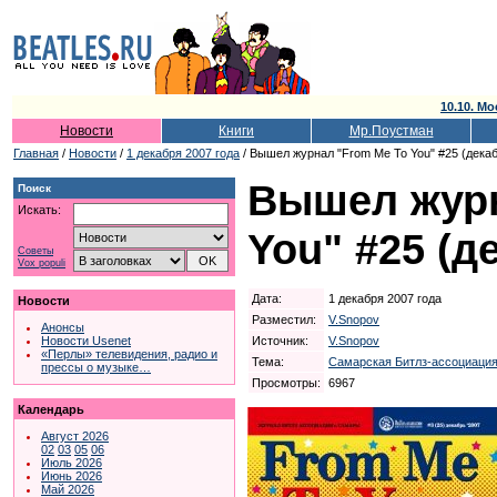
10.10. Мо
Новости
Книги
Мр.Поустман
Главная
/
Новости
/
1 декабря 2007 года
/ Вышел журнал "From Me To You" #25 (декаб
Вышел журн
Поиск
Искать:
You" #25 (д
Советы
Vox populi
Дата:
1 декабря 2007 года
Новости
Разместил:
V.Snopov
Анонсы
Источник:
V.Snopov
Новости Usenet
«Перлы» телевидения, радио и
Тема:
Самарская Битлз-ассоциаци
прессы о музыке…
Просмотры:
6967
Календарь
Август 2026
02
03
05
06
Июль 2026
Июнь 2026
Май 2026