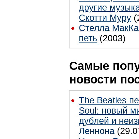
другие музык
Скотти Муру
(
Стелла МакКа
петь
(2003)
Самые поп
новости по
The Beatles п
Soul: новый м
дублей и неиз
Леннона
(29.0