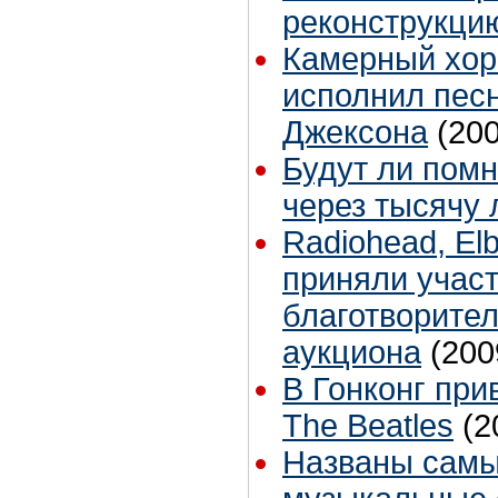
реконструкци
Камерный хор
исполнил песн
Джексона
(20
Будут ли помн
через тысячу 
Radiohead, El
приняли участ
благотворител
аукциона
(200
В Гонконг пр
The Beatles
(2
Названы самы