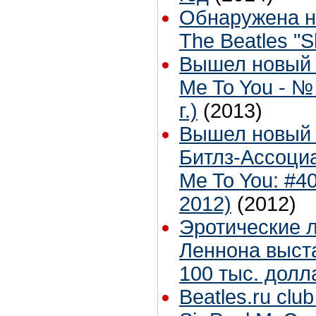
Обнаружена н
The Beatles "
Вышел новый 
Me To You - №
г.)
(2013)
Вышел новый 
Битлз-Ассоци
Me To You: #4
2012)
(2012)
Эротические 
Леннона выст
100 тыс. долл
Beatles.ru club