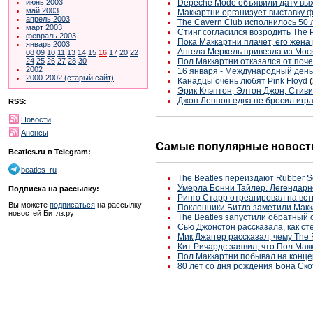
июнь 2003
Depeche Mode объявили дату вых
май 2003
Маккартни организует выставку 
апрель 2003
The Cavern Club исполнилось 50 
март 2003
Стинг согласился возродить The P
февраль 2003
Пока Маккартни плачет, его жена
январь 2003
Ангела Меркель привезла из Мос
08
09
10
11
13
14
15
16
17
20
22
24
25
26
27
28
30
Пол Маккартни отказался от поч
2002
16 января - Международный день
2000-2002 (старый сайт)
Канадцы очень любят Pink Floyd
Эрик Клэптон, Элтон Джон, Стив
Джон Леннон едва не бросил игра
RSS:
Новости
Анонсы
Самые популярные новости
Beatles.ru в Telegram:
beatles_ru
The Beatles переиздают Rubber S
Умерла Бонни Тайлер. Легендарн
Подписка на рассылку:
Ринго Старр отреагировал на вст
Вы можете
подписаться
на рассылку
Поклонники Битлз заметили Макк
новостей Битлз.ру
The Beatles запустили обратный 
Сью Джонстон рассказала, как с
Мик Джаггер рассказал, чему The 
Кит Ричардс заявил, что Пол Макк
Пол Маккартни побывал на конце
80 лет со дня рождения Бона Ско