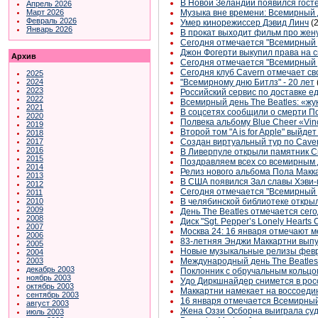
В Новой Зеландии появился гост
Апрель 2026
Март 2026
Музыка вне времени: Всемирный д
Февраль 2026
Умер кинорежиссер Дэвид Линч
(
Январь 2026
В прокат выходит фильм про жен
Сегодня отмечается "Всемирный 
Джон Фогерти выкупил права на с
Архив
Сегодня отмечается "Всемирный 
Сегодня клуб Cavern отмечает св
2025
2024
"Всемирному дню Битлз" - 20 лет
2023
Российский сервис по доставке е
2022
Всемирный день The Beatles: «жу
2021
В соцсетях сообщили о смерти П
2020
Полвека альбому Blue Cheer «Vi
2019
Второй том "A is for Apple" выйде
2018
2017
Cоздан виртуальный тур по Cave
2016
В Ливерпуле открыли памятник С
2015
Поздравляем всех со всемирным д
2014
Релиз нового альбома Пола Макк
2013
В США появился Зал славы Хэви
2012
Сегодня отмечается "Всемирный 
2011
2010
В челябинской библиотеке открыл
2009
День The Beatles отмечается сег
2008
Диск "Sgt. Pepper’s Lonely Heart
2007
Москва 24: 16 января отмечают м
2006
83-летняя Энджи Маккартни выпу
2005
Новые музыкальные релизы фев
2004
2003
Международный день The Beatles 
декабрь 2003
Поклонник с обручальным кольцом
ноябрь 2003
Удо Диркшнайдер снимется в ро
октябрь 2003
Маккартни намекает на воссоеди
сентябрь 2003
16 января отмечается Всемирный
август 2003
Жена Оззи Осборна выиграла суд
июль 2003