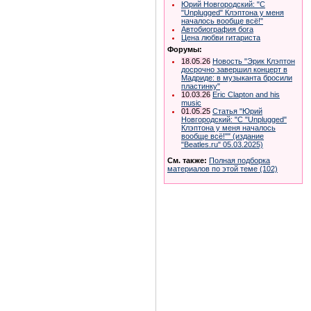
Юрий Новгородский: "С
"Unplugged" Клэптона у меня
началось вообще всё!"
Автобиография бога
Цена любви гитариста
Форумы:
18.05.26
Новость "Эрик Клэптон
досрочно завершил концерт в
Мадриде: в музыканта бросили
пластинку"
10.03.26
Eric Clapton and his
music
01.05.25
Статья "Юрий
Новгородский: "С "Unplugged"
Клэптона у меня началось
вообще всё!"" (издание
"Beatles.ru" 05.03.2025)
См. также:
Полная подборка
материалов по этой теме (102)