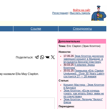
Войти на сайт
Регистрация
|
Выслать пароль
Ссылки
Спецпроекты
Дополнительно
Тема:
Eric Clapton (Эрик Клэптон)
Новости:
17.05.26
Эрик Клэптон досрочно
Поделиться:
завершил концерт в Мадриде: в
музыканта бросили пластинку
30.03.25
К юбилею Эрика
Клэптона
20.01.25
Премьера «Eric Clapton
Unplugged…Over 30 Years Later»
у назвали Ella May Clapton.
состоится 27 — 28 января
Статьи:
Концерт Мастера - Эрик Клэптон
в Каунасе
Эрик Клэптон: «Если хочешь
узнать, как играть блюз, живи не
по средствам»
Эрик Клэптон. Легенда "белого"
блюза
Периодика: