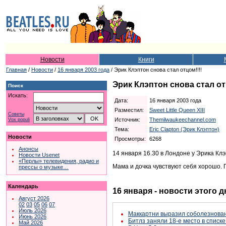
Новости
Книги
Главная
/
Новости
/
16 января 2003 года
/ Эрик Клэптон снова стал отцом!!!!
Эрик Клэптон снова стал от
Поиск
Искать:
Дата:
16 января 2003 года
Разместил:
Sweet Little Queen XIII
Советы
Источник:
Themilwaukeechannel.com
Vox populi
Тема:
Eric Clapton (Эрик Клэптон)
Новости
Просмотры:
6268
Анонсы
14 января 16.30 в Лондоне у Эрика Клэ
Новости Usenet
«Перлы» телевидения, радио и
Мама и дочка чувствуют себя хорошо. 
прессы о музыке…
Календарь
16 января - новости этого 
Август 2026
02
03
05
06
07
Июль 2026
Маккартни выразил соболезнован
Июнь 2026
Битлз заняли 18-е место в списк
Май 2026