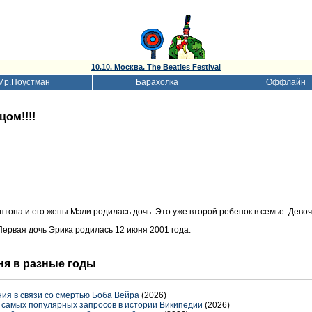
10.10. Москва. The Beatles Festival
Мр.Поустман
Барахолка
Оффлайн
цом!!!!
птона и его жены Мэли родилась дочь. Это уже второй ребенок в семье. Девочк
Первая дочь Эрика родилась 12 июня 2001 года.
дня в разные годы
ия в связи со смертью Боба Вейра
(2026)
е самых популярных запросов в истории Википедии
(2026)