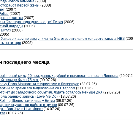
ода нового альбома
(2009)
фоторабот первой жены
(2008)
лет
(2007)
olice
(2007)
 развлекается
(2007)
квы "Желтую подводную лодку" Битлз
(2006)
етной награды
(2006)
 Битлз
(2006)
(2005)
и Уандер и другие выступили на благотворительном концерте канала NBS
(200
ть на гитаре
(2005)
 последнего месяца
oul: новый микс, 20 неизданных дублей и неизвестная песня Леннона
(29.07.2
ой певице было 75 лет
(09.07.26)
речу Пола Маккартни с туристами в Ливерпуле
(23.07.26)
артни во время его видеозвонка со Старром
(21.07.26)
отсчет до загадочного события. Ждать осталось меньше дня
(29.07.26)
терла раннюю запись «Love Me Do»
(18.07.26)
Rolling Stones научились у Битлз
(09.07.26)
артни скучает по работе в группе
(09.07.26)
рте Bon Jovi в Нью-Йорке
(14.07.26)
тта
(10.07.26)