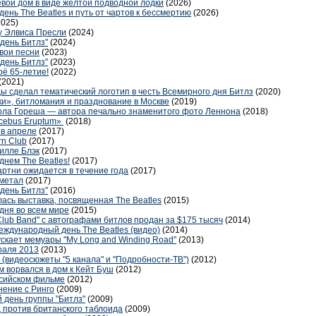
евой дом в виде желтой подводной лодки
(2026)
ень The Beatles и путь от чартов к бессмертию
(2026)
2025)
у Элвиса Пресли
(2024)
день Битлз"
(2024)
вои песни
(2023)
день Битлз"
(2023)
оё 65-летие!
(2022)
(2021)
ды сделал тематический логотип в честь Всемирного дня Битлз
(2020)
ки», битломания и празднование в Москве
(2019)
ола Гореша — автора печально знаменитого фото Леннона
(2018)
ncebus Eruptum»
(2018)
т в апреле
(2017)
rn Club
(2017)
илле Блэк
(2017)
нем The Beatles!
(2017)
артни ожидается в течение года
(2017)
-метал
(2017)
день Битлз"
(2016)
ась выставка, посвященная The Beatles
(2015)
одня во всем мире
(2015)
s Club Band" с автографами битлов продан за $175 тысяч
(2014)
еждународный день The Beatles (видео)
(2014)
скает мемуары "My Long and Winding Road"
(2013)
раля 2013
(2013)
(видеосюжеты "5 канала" и "Подробности-ТВ")
(2012)
 ворвался в дом к Кейт Буш
(2012)
ссийском фильме
(2012)
нение с Ринго
(2009)
 день группы "Битлз"
(2009)
 против британского таблоида
(2009)