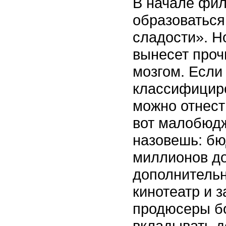
В начале фил
образоваться
сладости». Н
вынесет проч
мозгом. Если
классифициро
можно отнести
вот малобюдж
назовешь: бю
миллионов до
дополнительн
кинотеатр и з
продюсеры б
вкладывать д