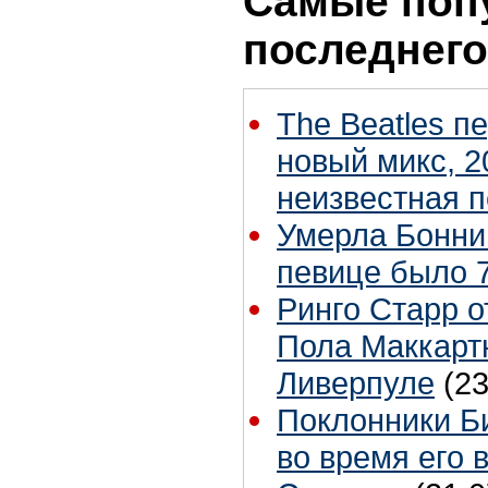
Самые поп
последнего
The Beatles п
новый микс, 2
неизвестная 
Умерла Бонни
певице было 7
Ринго Старр о
Пола Маккартн
Ливерпуле
(23
Поклонники Б
во время его 