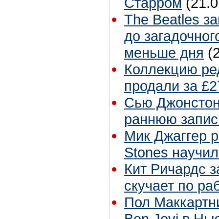
Старром
(21.0
The Beatles з
до загадочног
меньше дня
(
Коллекцию ре
продали за £2
Сью Джонстон 
раннюю запис
Мик Джаггер р
Stones научил
Кит Ричардс з
скучает по ра
Пол Маккартн
Bon Jovi в Нь