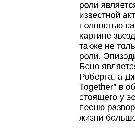
роли являетс
известной ак
полностью са
картине звез
также не толь
роли. Эпизод
Боно являетс
Роберта, а Д
Together” в о
стоящего у э
песню развор
жизни большо