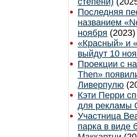
степени)
(202
Последняя пес
названием «N
ноября
(2023)
«Красный» и 
выйдут 10 но
Проекции с н
Then» появил
Ливерпулю
(2
Кэти Перри сп
для рекламы 
Участница Bea
парка в виде 
Маккартни
(20