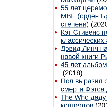
55 лет церем
МВЕ (орден Б
степени)
(202
Кэт Стивенс п
классических
Дэвид Линч н
новой книги Р
45 лет альбом
(2018)
Пол выразил 
смерти Фэтса
The Who даду
концертов
(20