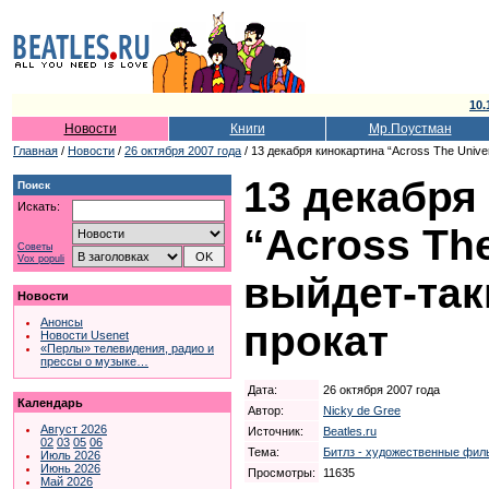
10.
Новости
Книги
Мр.Поустман
Главная
/
Новости
/
26 октября 2007 года
/ 13 декабря кинокартина “Across The Unive
13 декабря
Поиск
Искать:
“Across Th
Советы
Vox populi
выйдет-так
Новости
Анонсы
прокат
Новости Usenet
«Перлы» телевидения, радио и
прессы о музыке…
Дата:
26 октября 2007 года
Календарь
Автор:
Nicky de Gree
Август 2026
Источник:
Beatles.ru
02
03
05
06
Тема:
Битлз - художественные фил
Июль 2026
Июнь 2026
Просмотры:
11635
Май 2026