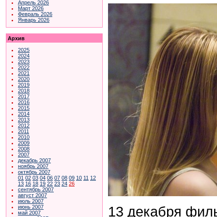
Апрель 2026
Март 2026
Февраль 2026
Январь 2026
Архив
2025
2024
2023
2022
2021
2020
2019
2018
2017
2016
2015
2014
2013
2012
2011
2010
2009
2008
2007
декабрь 2007
ноябрь 2007
октябрь 2007
01
02
03
04
06
07
08
09
10
11
12
13
16
18
19
22
23
24
26
сентябрь 2007
август 2007
июль 2007
13 декабря филь
июнь 2007
май 2007