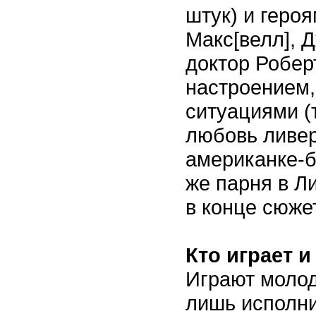
штук) и геро
Макс[велл], 
доктор Роберт
настроением,
ситуациями (
любовь ливер
американке-б
же парня в Л
в конце сюжет
Кто играет и
Играют молод
лишь исполни