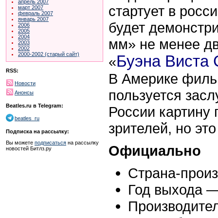
апрель 2007
стартует в росс
март 2007
февраль 2007
январь 2007
будет демонстри
2006
2005
2004
мм» не менее дв
2003
2002
2000-2002 (старый сайт)
Буэна Виста 
«
RSS:
В Америке филь
Новости
пользуется зас
Анонсы
Beatles.ru в Telegram:
России картину
beatles_ru
зрителей, но эт
Подписка на рассылку:
Вы можете
подписаться
на рассылку
Официально
новостей Битлз.ру
Страна-прои
Год выхода —
Производител