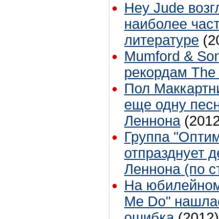
Hey Jude возг
наиболее час
литературе
(2
Mumford & So
рекордам The 
Пол Маккартни
еще одну пес
Леннона
(2012
Группа "Опти
отпразднует 
Леннона (по с
На юбилейном
Me Do" нашла
ошибка
(2012)