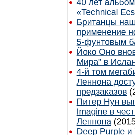
40 лет альбом
«Technical Ec
Британцы наш
применение н
5-фунтовым б
Йоко Оно вно
Мира" в Исла
4-й том мега
Леннона дост
предзаказов
(
Питер Нун вып
Imagine в чес
Леннона
(2015
Deep Purple и