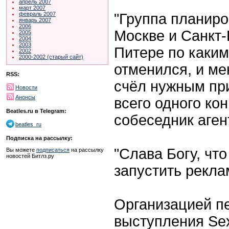
апрель 2007
март 2007
"Группа планиро
февраль 2007
январь 2007
2006
Москве и Санкт-
2005
2004
2003
Питере по каким
2002
2000-2002 (старый сайт)
отменился, и ме
RSS:
счёл нужным пр
Новости
Анонсы
всего одного кон
Beatles.ru в Telegram:
собеседник аген
beatles_ru
Подписка на рассылку:
"Слава Богу, чт
Вы можете
подписаться
на рассылку
новостей Битлз.ру
запустить реклам
Организацией пе
выступления
Se