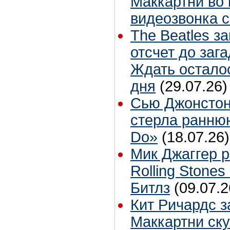
Маккартни во 
видеозвонка 
The Beatles з
отсчет до заг
Ждать остало
дня
(29.07.26)
Сью Джонстон
стерла ранню
Do»
(18.07.26)
Мик Джаггер р
Rolling Stones
Битлз
(09.07.2
Кит Ричардс з
Маккартни ску