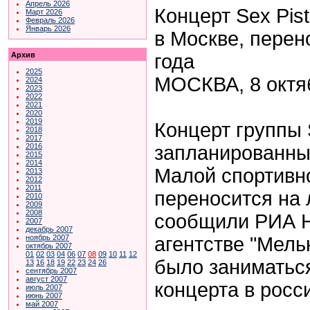
Апрель 2026
Концерт
Sex
Pist
Март 2026
Февраль 2026
Январь 2026
в Москве, перен
года
Архив
2025
МОСКВА, 8 октя
2024
2023
2022
2021
2020
2019
Концерт группы
2018
2017
запланированны
2016
2015
2014
Малой спортивно
2013
2012
2011
переносится на 
2010
2009
2008
сообщили РИА Н
2007
декабрь 2007
агентстве "Мель
ноябрь 2007
октябрь 2007
01
02
03
04
06
07
08
09
10
11
12
было заниматьс
13
16
18
19
22
23
24
26
сентябрь 2007
август 2007
концерта в росс
июль 2007
июнь 2007
май 2007