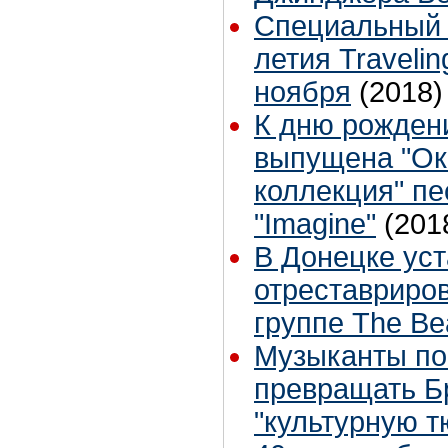
Специальный в
летия Travelin
ноября
(2018)
К дню рожден
выпущена "Ок
коллекция" пе
"Imagine"
(201
В Донецке ус
отреставриро
группе The Be
Музыканты по
превращать Б
"культурную т