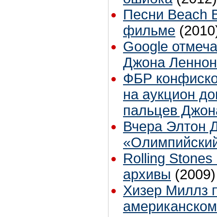
Песни Beach B
фильме
(2010
Google отмеч
Джона Леннон
ФБР конфиско
на аукцион до
пальцев Джон
Вчера Элтон 
«Олимпийски
Rolling Stone
архивы
(2009)
Хизер Миллз п
американском