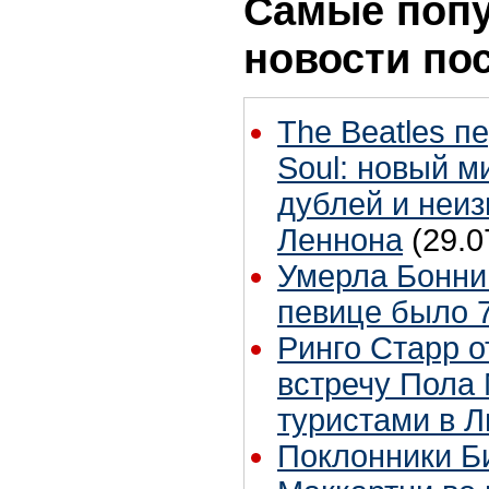
Самые поп
новости по
The Beatles п
Soul: новый м
дублей и неиз
Леннона
(29.0
Умерла Бонни
певице было 7
Ринго Старр о
встречу Пола 
туристами в 
Поклонники Б