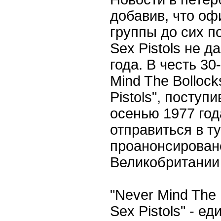
добавив, что оф
группы до сих п
Sex
Pistols
не да
года. В честь 30
Mind
The
Bollock
Pistols
", поступ
осенью 1977 го
отправиться в т
проанонсирован
Великобритании
"
Never
Mind
The
Sex
Pistols
" - е