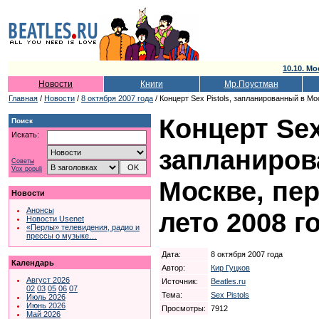
10.10. Мо
Новости
Книги
Мр.Поустман
Главная
/
Новости
/
8 октября 2007 года
/ Концерт Sex Pistols, запланированный в Мо
Концерт Sex
Поиск
Искать:
запланиров
Советы
Vox populi
Москве, пе
Новости
Анонсы
лето 2008 г
Новости Usenet
«Перлы» телевидения, радио и
прессы о музыке…
Дата:
8 октября 2007 года
Календарь
Автор:
Кир Гуцков
Август 2026
Источник:
Beatles.ru
02
03
05
06
07
Тема:
Sex Pistols
Июль 2026
Июнь 2026
Просмотры:
7912
Май 2026