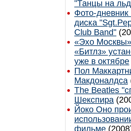
"Танцы на льд
Фото-дневник
диска "Sgt.Pep
Club Band"
(20
«Эхо Москвы»
«Битлз» устан
уже в октябре
Пол Маккартн
Макдоналдса
The Beatles "с
Шекспира
(20
Йоко Оно про
использовани
фильме
(2008