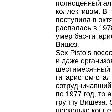
полноценный а
коллективом. В 
поступила в окт
распалась в 1978
умер бас-гитари
Вишез.
Sex
Pistols
воссо
и даже организ
шестимесячный 
гитаристом стал
сотрудничавший 
по 1977 год, то 
группу Вишеза.
несколько конце