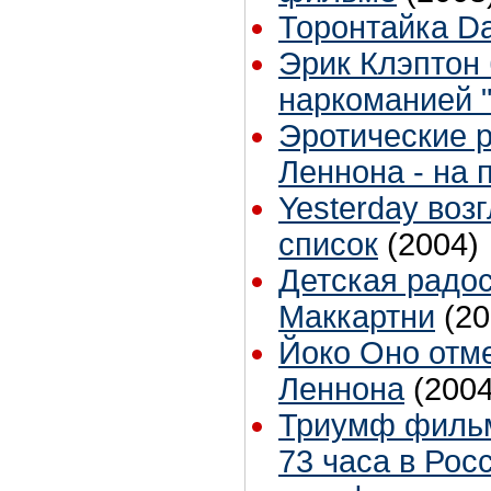
Торонтайка Dai
Эрик Клэптон 
наркоманией 
Эротические 
Леннона - на 
Yesterday воз
список
(2004)
Детская радо
Маккартни
(20
Йоко Оно отм
Леннона
(2004
Триумф фильм
73 часа в Рос